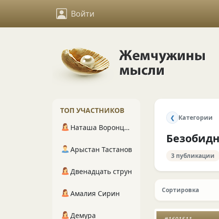
Войти
ТОП УЧАСТНИКОВ
Категории
❮
Наташа Воронцова
Безобидн
Арыстан Тастанов
3 публикации
Двенадцать струн
Сортировка
Амалия Сирин
Демура