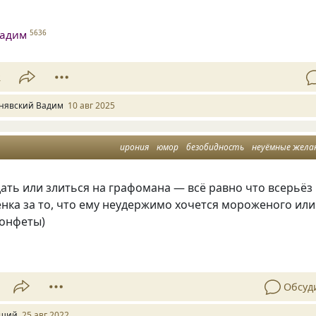
Вадим
5636
2
нявский Вадим
10 авг 2025
ирония
юмор
безобидность
неуёмные жела
ать или злиться на графомана — всё равно что всерьёз
нка за то, что ему неудержимо хочется мороженого или
онфеты)
Обсуд
ший
25 авг 2022