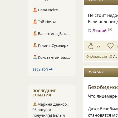
#1601511
Dana Noire
Не стоит нед
Если человек д
Тай Ночка
©
Леший
990
Валентина_Захарова
Галина Суховерх
22
Опубликовал
Ле
Константин Балухта
весь топ ⮕
#2147472
Безобидно
ПОСЛЕДНИЕ
СОБЫТИЯ
Что лицемерн
Марина Денисова 5
Даже безобид
06 августа
становятся м
получил(а) Белый