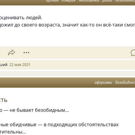
ирония
доверие
недооценка
риски
безобидно
ооценивать людей.
ожил до своего возраста, значит как-то он всё-таки смог
2
ший
22 мая 2021
афоризмы
безобидно
сть
о — не бывает безобидным…
ные обидчивые — в подходящих обстоятельствах
стительны…