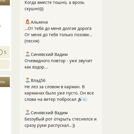
сть
Когда вместе тошно, а врозь
скушно)))
Альхена
.
...От тебя до меня долгая дорога
От меня до тебя только позови...
(песня)
5
Синявский Вадим
Очевидного повтор - уже звучит
как вздор...
Влад56
сть
Не лез за словом в карман. В
карманах было уже пусто. Он все
слова на ветер побросал 🔊💨
Синявский Вадим
Беззубый рот открыть стеснялся и
сразу руки распускал...))