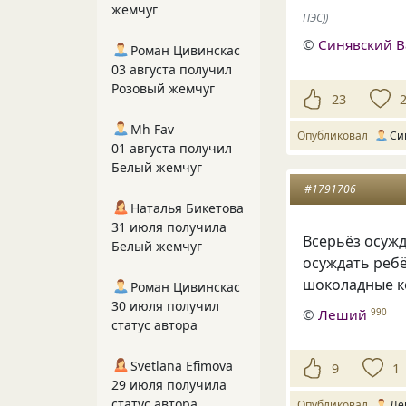
жемчуг
ПЭС))
©
Синявский 
Роман Цивинскас
03 августа получил
Розовый жемчуг
23
Mh Fav
Опубликовал
Си
01 августа получил
Белый жемчуг
#1791706
Наталья Бикетова
31 июля получила
Всерьёз осужд
Белый жемчуг
осуждать ребё
шоколадные к
Роман Цивинскас
30 июля получил
©
Леший
990
статус автора
Svetlana Efimova
9
1
29 июля получила
статус автора
Опубликовал
Ле