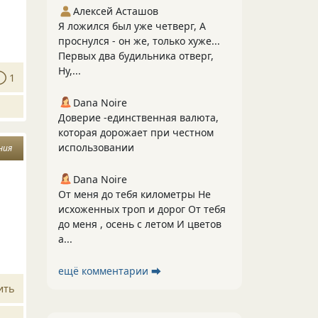
Алексей Асташов
Я ложился был уже четверг, А
проснулся - он же, только хуже...
Первых два будильника отверг,
Ну,...
1
Dana Noire
Доверие -единственная валюта,
которая дорожает при честном
использовании
ния
Dana Noire
От меня до тебя километры Не
исхоженных троп и дорог От тебя
до меня , осень с летом И цветов
а...
ещё комментарии ⮕
ить