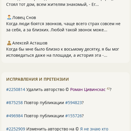
Стоял тот дом, всем жителям знакомый, - Ег...
Ловец Снов
Когда люди боятся звонков, чаще всего страх совсем не
за себя, а за близких. Любой такой звонок може...
Алексей Асташов
Когда бы мне было близко к восьмому десятку, я бы мог
исповедаться даже на площади, а история эта -...
ИСПРАВЛЕНИЯ И ПРЕТЕНЗИИ
#2250814
Удалить авторство ©
Роман Цивинскас
?
42
#875258
Повтор публикации
#594823
?
#496984
Повтор публикации
#155726
?
#2252909
Изменить авторство на ©
Я не знаю кто