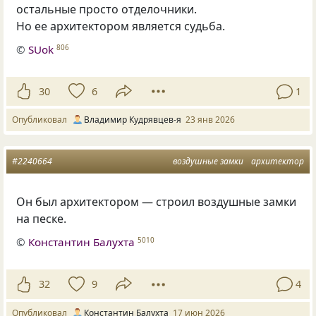
остальные просто отделочники.
Но ее архитектором является судьба.
©
SUok
806
30
6
1
Опубликовал
Владимир Кудрявцев-я
23 янв 2026
#2240664
воздушные замки
архитектор
Он был архитектором — строил воздушные замки
на песке.
©
Константин Балухта
5010
32
9
4
Опубликовал
Константин Балухта
17 июн 2026