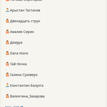
Арыстан Тастанов
Двенадцать струн
Амалия Сирин
Демура
Dana Noire
Тай Ночка
Галина Суховерх
Константин Балухта
Валентина_Захарова
весь топ ⮕