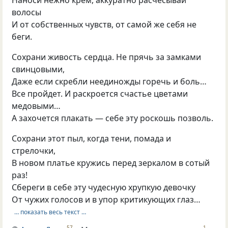
волосы
И от собственных чувств, от самой же себя не
беги.
Сохрани живость сердца. Не прячь за замками
свинцовыми,
Даже если скребли неединожды горечь и боль…
Все пройдет. И раскроется счастье цветами
медовыми…
А захочется плакать — себе эту роскошь позволь.
Сохрани этот пыл, когда тени, помада и
стрелочки,
В новом платье кружись перед зеркалом в сотый
раз!
Сбереги в себе эту чудесную хрупкую девочку
От чужих голосов и в упор критикующих глаз…
… показать весь текст …
57
1