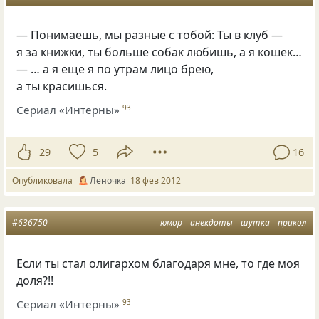
— Понимаешь, мы разные с тобой: Ты в клуб —
я за книжки, ты больше собак любишь, а я кошек…
— … а я еще я по утрам лицо брею,
а ты красишься.
Сериал «Интерны»
93
29
5
16
Опубликовала
Леночка
18 фев 2012
#636750
юмор
анекдоты
шутка
прикол
Если ты стал олигархом благодаря мне, то где моя
доля?!!
Сериал «Интерны»
93