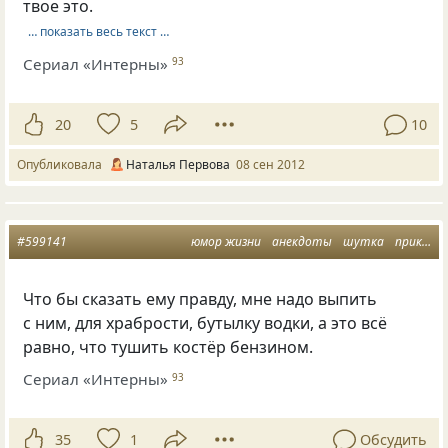
твое это.
… показать весь текст …
Сериал «Интерны»
93
20
5
10
Опубликовала
Наталья Первова
08 сен 2012
#599141
юмор жизни
анекдоты
шутка
прикол
Что бы сказать ему правду, мне надо выпить
с ним, для храбрости, бутылку водки, а это всё
равно, что тушить костёр бензином.
Сериал «Интерны»
93
35
1
Обсудить