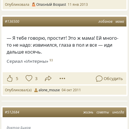
Опубликовала
ОпasнЫй Возраst
11 янв 2013
#136500
лобанов
мама
— Я тебе говорю, простит! Это ж мама! Ей много-
то не надо: извинился, глаза в пол и все — иди
дальше косячь.
Сериал «Интерны»
93
5
3
Обсудить
Опубликовал(а)
alone_mouse
04 окт 2011
#512684
жизнь
советы
иногда
доктор Быков