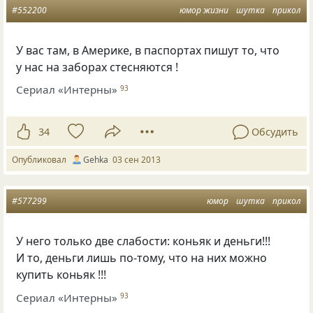
#552200
юмор жизни
шутка
прикол
У вас там, в Америке, в паспортах пишут то, что
у нас на заборах стесняются !
Сериал «Интерны»
93
34
Обсудить
Опубликовал
Gehka
03 сен 2013
#577299
юмор
шутка
прикол
У него только две слабости: коньяк и деньги!!!
И то, деньги лишь по-тому, что на них можно
купить коньяк !!!
Сериал «Интерны»
93