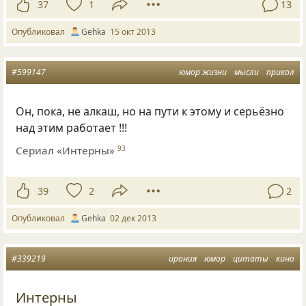
37
1
13
Опубликовал
Gehka
15 окт 2013
#599147
юмор жизни
мысли
прикол
Он, пока, не алкаш, но на пути к этому и серьёзно
над этим работает !!!
Сериал «Интерны»
93
39
2
2
Опубликовал
Gehka
02 дек 2013
#339219
ирония
юмор
цитаты
кино
Интерны