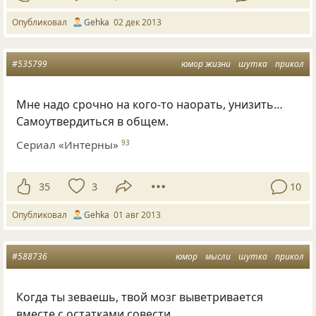
Опубликовал
Gehka
02 дек 2013
#535799
юмор жизни
шутка
прикол
Мне надо срочно на кого-то наорать, унизить…
Самоутвердиться в общем.
Сериал «Интерны»
93
35
3
10
Опубликовал
Gehka
01 авг 2013
#588736
юмор
мысли
шутка
прикол
Когда ты зеваешь, твой мозг выветривается
вместе с остатками совести.