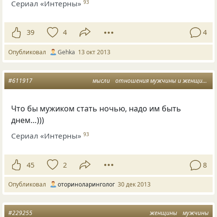
Сериал «Интерны»
93
39
4
4
Опубликовал
Gehka
13 окт 2013
#611917
мысли
отношения мужчины и женщины
Что бы мужиком стать ночью, надо им быть
днем…)))
Сериал «Интерны»
93
45
2
8
Опубликовал
оториноларинголог
30 дек 2013
#229255
женщины
мужчины