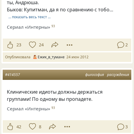
ты, Андрюша.
Быков: Купитман, да я по сравнению с тобо…
… показать весь текст …
Сериал «Интерны»
93
23
24
2
Опубликовала
Ежик_в_тумане
24 июн 2012
#414557
философия
рассуждения
Клинические идиоты должны держаться
группами! По одному вы пропадете.
Сериал «Интерны»
93
42
8
3