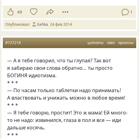
49
1
Опубликовал
Gehka
24 фев 2014
#157218
цитаты
смех
приколы
— А я тебе говорил, что ты глупая? Так вот
я забираю свои слова обратно… ты просто
БОГИНЯ идиотизма.
* * *
— По часам только таблетки надо принимать!
А властвовать и унижать можно в любое время!
* * *
— Я тебе говорю, простит! Это ж мама! Ей много-
то не надо: извинился, глаза в пол и все — иди
дальше косячь.
* * *