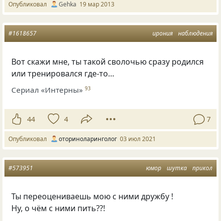
Опубликовал
Gehka
19 мар 2013
#1618657
ирония
наблюдения
Вот скажи мне, ты такой сволочью сразу родился
или тренировался где-то…
Сериал «Интерны»
93
44
4
7
Опубликовал
оториноларинголог
03 июл 2021
#573951
юмор
шутка
прикол
Ты переоцениваешь мою с ними дружбу !
Ну, о чём с ними пить??!