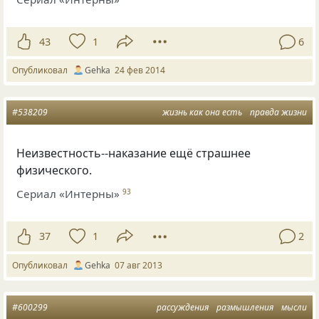
43
1
6
Опубликовал
Gehka
24 фев 2014
#538209
жизнь как она есть
правда жизни
Неизвестность--наказание ещё страшнее
физического.
Сериал «Интерны»
93
37
1
2
Опубликовал
Gehka
07 авг 2013
#600299
рассуждения
размышления
мысли