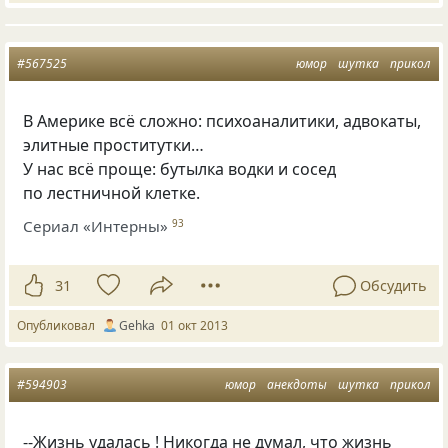
#567525
юмор
шутка
прикол
В Америке всё сложно: психоаналитики, адвокаты,
элитные проститутки…
У нас всё проще: бутылка водки и сосед
по лестничной клетке.
Сериал «Интерны»
93
31
Обсудить
Опубликовал
Gehka
01 окт 2013
#594903
юмор
анекдоты
шутка
прикол
--Жизнь удалась ! Никогда не думал, что жизнь