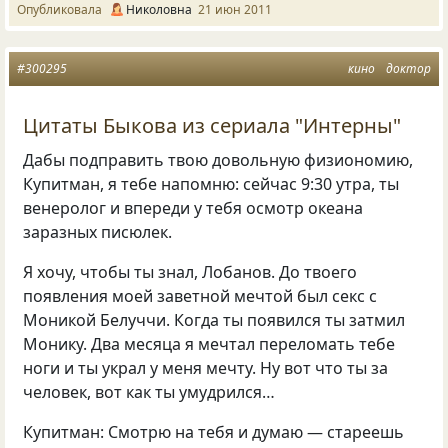
Опубликовала
Николовна
21 июн 2011
#300295
кино
доктор
Цитаты Быкова из сериала "Интерны"
Дабы подправить твою довольную физиономию,
Купитман, я тебе напомню: сейчас 9:30 утра, ты
венеролог и впереди у тебя осмотр океана
заразных писюлек.
Я хочу, чтобы ты знал, Лобанов. До твоего
появления моей заветной мечтой был секс с
Моникой Белуччи. Когда ты появился ты затмил
Монику. Два месяца я мечтал переломать тебе
ноги и ты украл у меня мечту. Ну вот что ты за
человек, вот как ты умудрился…
Купитман: Смотрю на тебя и думаю — стареешь