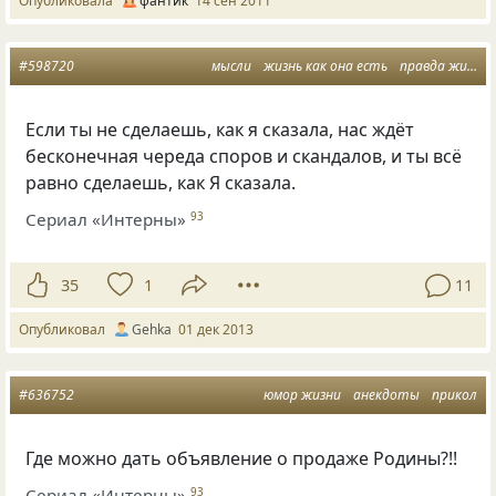
Опубликовала
фантик
14 сен 2011
#598720
мысли
жизнь как она есть
правда жизни
Если ты не сделаешь, как я сказала, нас ждёт
бесконечная череда споров и скандалов, и ты всё
равно сделаешь, как Я сказала.
Сериал «Интерны»
93
35
1
11
Опубликовал
Gehka
01 дек 2013
#636752
юмор жизни
анекдоты
прикол
Где можно дать объявление о продаже Родины?!!
Сериал «Интерны»
93