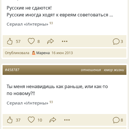
Русские не сдаются!
Русские иногда ходят к евреям советоваться …
Сериал «Интерны»
93
57
8
3
Опубликовала
Марена
16 июн 2013
#458787
отношения
юмор жизни
Ты меня ненавидишь как раньше, или как-то
по новому?!!
Сериал «Интерны»
93
37
10
8