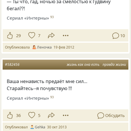
— Ты что, гад, ночью за смелостью к Гудвину
бегал??!
Сериал «Интерны»
93
29
7
10
Опубликовала
Леночка
19 фев 2012
#582456
жизнь как она есть
правда жизни
Ваша ненависть предаёт мне сил…
Старайтесь--я почувствую !!!
Сериал «Интерны»
93
36
5
Обсудить
Опубликовал
Gehka
30 окт 2013