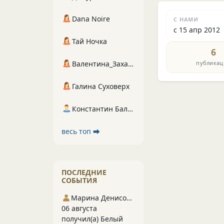
Dana Noire
С НАМИ
с 15 апр 2012
Тай Ночка
6
публикац
Валентина_Захарова
Галина Суховерх
Константин Балухта
весь топ ⮕
ПОСЛЕДНИЕ
СОБЫТИЯ
Марина Денисова 5
06 августа
получил(а) Белый