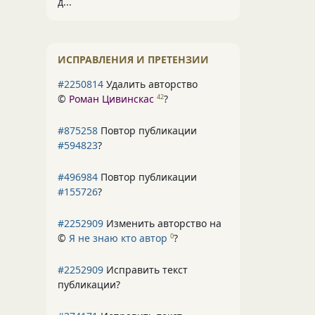
д...
ИСПРАВЛЕНИЯ И ПРЕТЕНЗИИ
#2250814
Удалить авторство
©
Роман Цивинскас
?
42
#875258
Повтор публикации
#594823
?
#496984
Повтор публикации
#155726
?
#2252909
Изменить авторство на
©
Я не знаю кто автор
?
0
#2252909
Исправить текст
публикации?