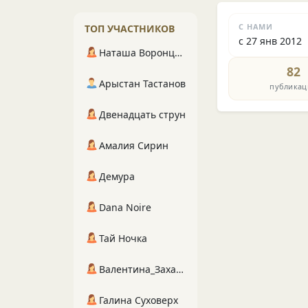
С НАМИ
ТОП УЧАСТНИКОВ
с 27 янв 2012
Наташа Воронцова
82
Арыстан Тастанов
публикац
Двенадцать струн
Амалия Сирин
Демура
Dana Noire
Тай Ночка
Валентина_Захарова
Галина Суховерх