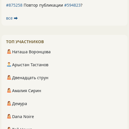
#875258
Повтор публикации
#594823
?
все ⮕
ТОП УЧАСТНИКОВ
Наташа Воронцова
Арыстан Тастанов
Двенадцать струн
Амалия Сирин
Демура
Dana Noire