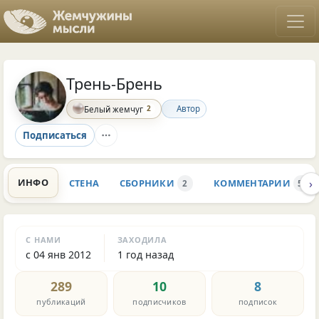
Трень-Брень
2
Автор
Белый жемчуг
Подписаться
›
ИНФО
СТЕНА
СБОРНИКИ
КОММЕНТАРИИ
2
588
С НАМИ
ЗАХОДИЛА
с 04 янв 2012
1 год назад
289
10
8
публикаций
подписчиков
подписок