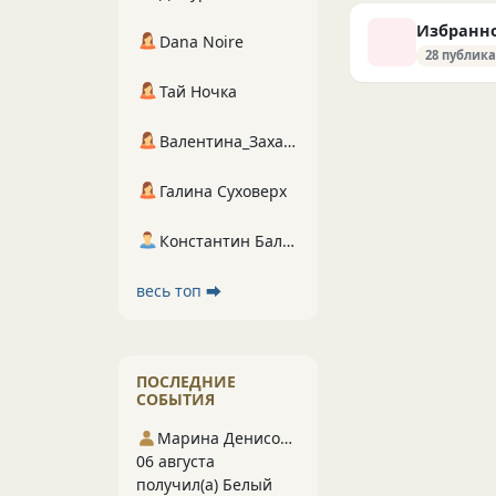
Избранн
Dana Noire
28 публик
Тай Ночка
Валентина_Захарова
Галина Суховерх
Константин Балухта
весь топ ⮕
ПОСЛЕДНИЕ
СОБЫТИЯ
Марина Денисова 5
06 августа
получил(а) Белый