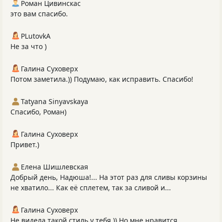
Роман Цивинскас
это вам спасибо.
PLutоvkА
Не за что )
Галина Суховерх
Потом заметила.)) Подумаю, как исправить. Спасибо!
Tatyana Sinyavskaya
Спасибо, Роман)
Галина Суховерх
Привет.)
Елена Шишлевская
Добрый день, Надюша!... На этот раз для сливы корзины
не хватило... Как её сплетем, так за сливой и...
Галина Суховерх
Не видела такой стиль у тебя.)) Но мне нравится