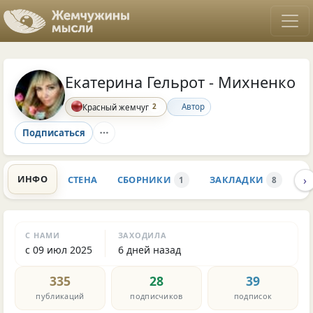
Екатерина Гельрот - Михненко
2
Автор
Красный жемчуг
Подписаться
›
ИНФО
СТЕНА
СБОРНИКИ
ЗАКЛАДКИ
К
1
8
С НАМИ
ЗАХОДИЛА
с 09 июл 2025
6 дней назад
335
28
39
публикаций
подписчиков
подписок