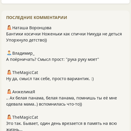
ПОСЛЕДНИЕ КОММЕНТАРИИ
Наташа Воронцова
Бантики косички Ноженьки как спички Никуда не деться
Упорхнуло детство))
Владимир_
А поёрничать? Смысл прост: "рука руку моет"
TheMagicCat
Ну да, смысл так себе, просто вариантик. :)
АнжеликаЯ
.. Ах белая панама, белая панама, помнишь ты её мне
одевала мама..) вспомнилась что-то))
TheMagicCat
Это так. Бывает, один день врезается в память на всю
жизнь...