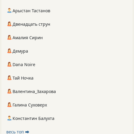
Арыстан Тастанов
Двенадцать струн
Амалия Сирин
Демура
Dana Noire
Тай Ночка
Валентина_Захарова
Галина Суховерх
Константин Балухта
весь топ ⮕