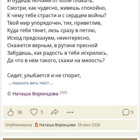
И будешь ночами от боли плакать.
Смотри, как чудесно, живешь спокойно,
К чему тебе страсти и с сердцем войны?
Твой мир упорядочен, тих, приветлив,
Куда тебя тянет, лезь сразу в петлю,
Исход предсказуем, неинтересно,
Окажется верным, в рутине пресной
Забудешь, как радость в тебе искрилась,
Да что в нём такого, скажи на милость?
Сидит, улыбается и не спорит,
… показать весь текст …
©
Наташа Воронцова
2505
36
5
5
Опубликовала
Наташа Воронцова
29 июл 2026