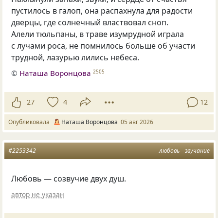
пустилось в галоп, она распахнула для радости
дверцы, где солнечный властвовал сноп.
Алели тюльпаны, в траве изумрудной играла
с лучами роса, не помнилось больше об участи
трудной, лазурью лились небеса.
©
Наташа Воронцова
2505
27
4
12
Опубликовала
Наташа Воронцова
05 авг 2026
#2253342
любовь
звучание
Любовь — созвучие двух душ.
автор не указан