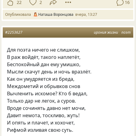
22
2
16
Опубликовала
Наташа Воронцова
вчера, 13:27
#2253627
ирония жизни
поэт
Для поэта ничего не слишком,
В раж войдёт, такого наплетёт,
Беспокойный дан ему умишко,
Мысли скачут день и ночь вразлёт.
Как он умудряется из бреда,
Междометий и обрывков снов
Вычленить искомое? Кто б ведал,
Только дар не легок, а суров.
Вроде сочинять давно нет мочи,
Давит немота, тоскливо, жуть!
И опять и плачет, и хохочет,
Рифмой изливая свою суть.