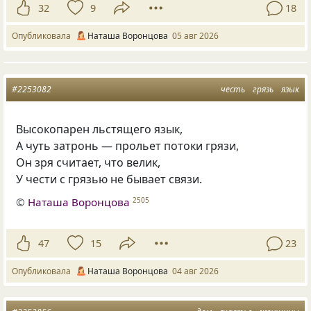
32
9
18
Опубликовала
Наташа Воронцова
05 авг 2026
#2253082
честь
грязь
язык
Высокопарен льстящего язык,
А чуть затронь — прольет потоки грязи,
Он зря считает, что велик,
У чести с грязью не бывает связи.
©
Наташа Воронцова
2505
47
15
23
Опубликовала
Наташа Воронцова
04 авг 2026