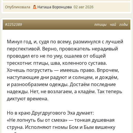
Опубликовала
Наташа Воронцова
02 авг 2026
#2252389
птицы
чай
годы
Минул год, и, судя по всему, разминулся с лучшей
перспективой. Верно, провожатель нерадивый
проводил его не по уму, ошалев от общей
трескотни: птицы, шва, коленного сустава.
Хочешь погрустить — имеешь право. Впрочем,
наступающие дни радуют и солнцем, и дождём,
и разнообразием одежды. Достаём последние
надежды. Нет, не возлагаем, а кладём. Так теперь
диктуют времена.
Но в краю Другдругового Эха думает:
«Не лопнуть бы от смеха» — тонкая душевная
струна. Исполняют гномы Бом и Бым вишенку