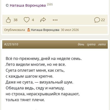
©
Наташа Воронцова
2505
38
4
22
Опубликовала
Наташа Воронцова
30 июл 2026
#2251610
день
суета
лето
Всё по-прежнему, дней на неделе семь.
Лето видели многие, но не все.
Суета оплетает меня, как сеть,
с каждым шагом крепче.
Даже не суета, — визуальный шум.
Обещала ведь, сяду и напишу,
но строка, нераскрывшийся парашют,
только тянет плечи.