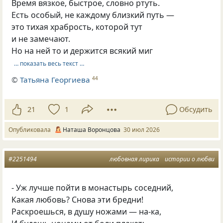
Время вязкое, быстрое, словно ртуть.
Есть особый, не каждому близкий путь —
это тихая храбрость, которой тут
и не замечают.
Но на ней то и держится всякий миг
… показать весь текст …
©
Татьяна Георгиева
44
21
1
Обсудить
Опубликовала
Наташа Воронцова
30 июл 2026
#2251494
любовная лирика
истории о любви
- Уж лучше пойти в монастырь соседний,
Какая любовь? Снова эти бредни!
Раскроешься, в душу ножами — на-ка,