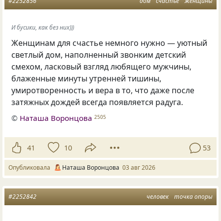
#2252856
дом
счастье
женщины
И бусики, как без них)))
Женщинам для счастье немного нужно — уютный
светлый дом, наполненный звонким детский
смехом, ласковый взгляд любящего мужчины,
блаженные минуты утренней тишины,
умиротворенность и вера в то, что даже после
затяжных дождей всегда появляется радуга.
©
Наташа Воронцова
2505
41
10
53
Опубликовала
Наташа Воронцова
03 авг 2026
#2252842
человек
точка опоры