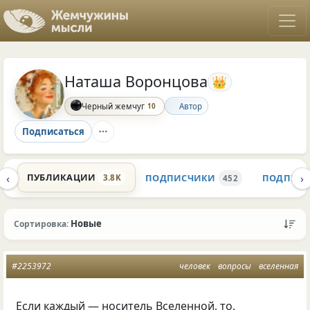
Наташа Воронцова
👑
10
Автор
Черный жемчуг
Подписаться
‹
›
ПУБЛИКАЦИИ
ПОДПИСЧИКИ
ПОДПИС
3.8K
K
452
Новые
Сортировка:
#2253972
человек
вопросы
вселенная
Если каждый — носитель Вселенной, то,