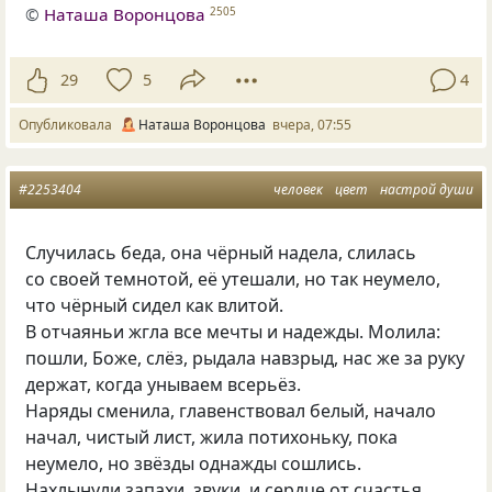
©
Наташа Воронцова
2505
29
5
4
Опубликовала
Наташа Воронцова
вчера, 07:55
#2253404
человек
цвет
настрой души
Случилась беда, она чёрный надела, слилась
со своей темнотой, её утешали, но так неумело,
что чёрный сидел как влитой.
В отчаяньи жгла все мечты и надежды. Молила:
пошли, Боже, слёз, рыдала навзрыд, нас же за руку
держат, когда унываем всерьёз.
Наряды сменила, главенствовал белый, начало
начал, чистый лист, жила потихоньку, пока
неумело, но звёзды однажды сошлись.
Нахлынули запахи, звуки, и сердце от счастья