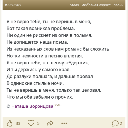
#2252505
слова
любовная лирика
огонь
Я не верю тебе, ты не веришь в меня,
Вот такая возникла проблема,
Ни один не рискнет из огня в полымя.
Не допишется наша поэма.
Из несказанных слов нам романс бы сложить,
Нотки нежности в песню вплетая,
Я не верю тебе, но шепчу: «Удержи»,
И ты держись у самого края.
До разлуки полшага, и дальше провал
В одинокие стылые ночи.
Ты не веришь в меня, только так целовал,
Что мы оба забыли о прочих.
©
Наташа Воронцова
2505
33
5
2