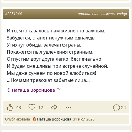
#2251944
отношения
память сердца
И то, что казалось нам жизненно важным,
Забудется, станет ненужным однажды,
Утихнут обиды, залечатся раны,
Покажется пыл увлечения странным,
Отпустим друг друга легко, беспечально
И будем смешливы при встрече случайной,
Мы даже сумеем по новой влюбиться!
…Ночами тревожат забытые лица…
©
Наташа Воронцова
2505
43
12
24
Опубликовала
Наташа Воронцова
31 июл 2026