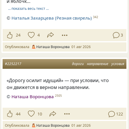
и яблочк…
… показать весь текст …
©
Наталья Захарцева (Резная свирель)
342
24
4
3
Опубликовала
Наташа Воронцова
01 авг 2026
#2252217
дороги
направление
условия
«Дорогу осилит идущий» — при условии, что
он движется в верном направлении.
©
Наташа Воронцова
2505
44
10
122
Опубликовала
Наташа Воронцова
01 авг 2026