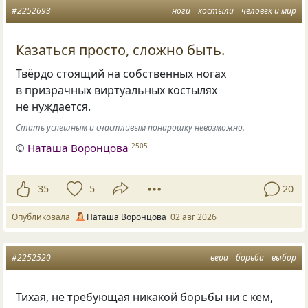
#2252693
ноги
костыли
человек и мир
Казаться просто, сложно быть.
Твёрдо стоящий на собственных ногах
в призрачных виртуальных костылях
не нуждается.
Стать успешным и счастливым понарошку невозможно.
©
Наташа Воронцова
2505
35
5
20
Опубликовала
Наташа Воронцова
02 авг 2026
#2252520
вера
борьба
выбор
Тихая, не требующая никакой борьбы ни с кем,