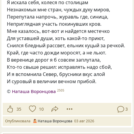
Я искала себя, колеся по столицам
Незнакомых мне стран, чуждых духу миров,
Перепутала напрочь, журавль где, синица,
Неприглядная участь покинувших кров.
Мне казалось, вот-вот и найдется местечко
Для уставшей души, хоть какой-то приют,
Снился бледный рассвет, ельник куцый за речкой.
Край, где часто дожди моросят, а не льют.
В веренице дорог я б совсем заплутала,
Кто-то свыше решил: исправлять надо сбой,
И я вспомнила Север, брусники вкус алой
И суровый в величии вечном прибой.
©
Наташа Воронцова
2505
35
10
3
Опубликовала
Наташа Воронцова
03 авг 2026