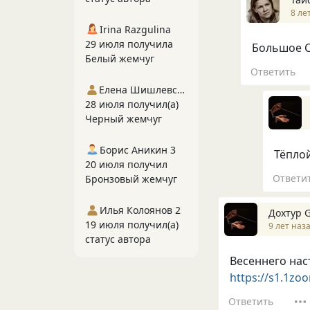
8 ле
Irina Razgulina
29 июля получила
Большое С
Белый жемчуг
Ответить
Елена Шишлевская
28 июля получил(а)
Черный жемчуг
Борис Аникин 3
Тёплой
20 июля получил
Ответи
Бронзовый жемчуг
Илья Колоянов 2
Дохтур 
19 июля получил(а)
9 лет наз
статус автора
Весеннего нас
https://s1.1zo
Ответить