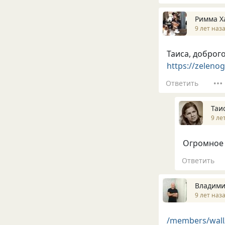
Римма Х
9 лет наз
Таиса, доброг
https://zeleno
Ответить
Таи
9 ле
Огромное 
Ответить
Владими
9 лет наз
/members/wall