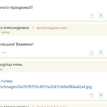
ного праздника!!!
1
са Александровна
↑
Дохтур Gugutцэ князь
т назад
ольшое! Взаимно!
1
Gugutцэ князь
ад
e.ru/wp-
ds/images/0a7639755c491fa3247cfe6e084a42a4.jpg
1
са Александровна