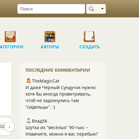
Выбрать область
АТЕГОРИИ
АВТОРЫ
СОЗДАТЬ
ПОСЛЕДНИЕ КОММЕНТАРИИ
TheMagicCat
И даже Чёрный Сундучок нужно
хотя бы иногда проветривать,
чтоб не задохнулись там
"сидельцы". :)
Влад56
›
ПОДПИСЧИКИ
ПОДПИСКИ
225
18
21
Шутка из "весёлых" 90-тых: –
Извините, можно я вас перебью?