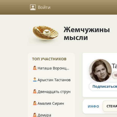
Войти
ТОП УЧАСТНИКОВ
Т
Наташа Воронцова
Арыстан Тастанов
Подписаться
Двенадцать струн
Амалия Сирин
СТЕН
ИНФО
Демура