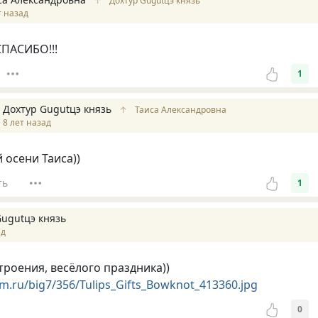
↑
Дохтур Gugutцэ князь
т назад
ПАСИБО!!!
1
Дохтур Gugutцэ князь
↑
Таиса Александровна
8 лет назад
 осени Таиса))
ть
1
Gugutцэ князь
ад
троения, весёлого праздника))
om.ru/big7/356/Tulips_Gifts_Bowknot_413360.jpg
0