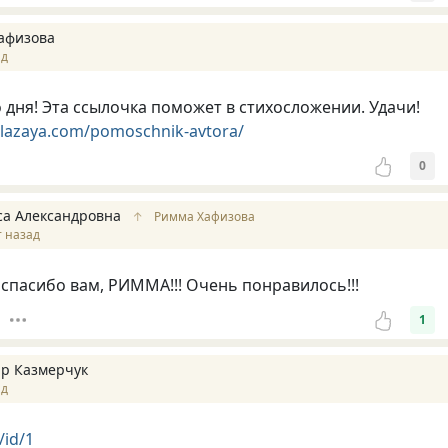
афизова
ад
о дня! Эта ссылочка поможет в стихосложении. Удачи!
glazaya.com/pomoschnik-avtora/
0
са Александровна
↑
Римма Хафизова
т назад
спасибо вам, РИММА!!! Очень понравилось!!!
1
р Казмерчук
ад
/id/1