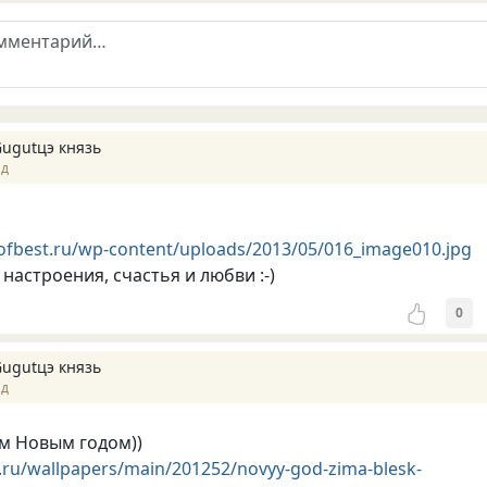
Gugutцэ князь
ад
tofbest.ru/wp-content/uploads/2013/05/016_image010.jpg
настроения, счастья и любви :-)
0
Gugutцэ князь
ад
м Новым годом))
x.ru/wallpapers/main/201252/novyy-god-zima-blesk-