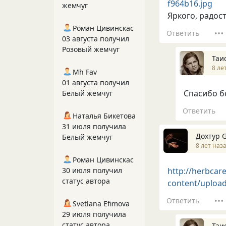
f964b16.jpg
жемчуг
Яркого, радост
Роман Цивинскас
Ответить
03 августа получил
Розовый жемчуг
Таи
8 ле
Mh Fav
01 августа получил
Спасибо б
Белый жемчуг
Ответить
Наталья Бикетова
31 июля получила
Дохтур 
Белый жемчуг
8 лет наз
Роман Цивинскас
http://herbcar
30 июля получил
статус автора
content/uploa
Ответить
Svetlana Efimova
29 июля получила
статус автора
Таи