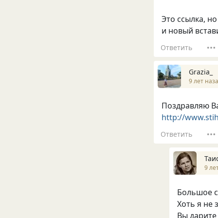
Это ссылка, н
и новый встав
Ответить
Grazia_
9 лет наз
Поздравляю Ва
http://www.stih
Ответить
Таи
9 ле
Большое с
Хоть я не 
Вы дарите