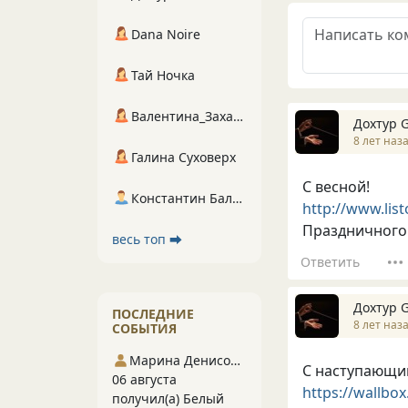
Dana Noire
Тай Ночка
Валентина_Захарова
Дохтур 
8 лет наз
Галина Суховерх
С весной!
Константин Балухта
http://www.lis
Праздничного 
весь топ ⮕
Ответить
Дохтур 
ПОСЛЕДНИЕ
8 лет наз
СОБЫТИЯ
Марина Денисова 5
С наступающи
06 августа
https://wallbo
получил(а) Белый