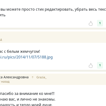
о вы можете просто стих редактировать, убрать весь текс
ить
1
ад
с с белым жемчугом!
i.ru/pics/2014/11/07/5188.jpg
1
са Александровна
↑
Grazia_
т назад
пасибо за внимание ко мне!!!
знаю вас, и лично не знакомы.
 радость и тепло моей душе,