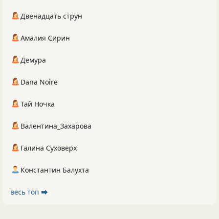
Двенадцать струн
Амалия Сирин
Демура
Dana Noire
Тай Ночка
Валентина_Захарова
Галина Суховерх
Константин Балухта
весь топ ⮕