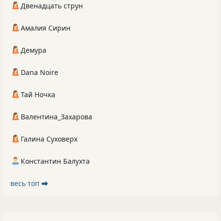
Двенадцать струн
Амалия Сирин
Демура
Dana Noire
Тай Ночка
Валентина_Захарова
Галина Суховерх
Константин Балухта
весь топ ⮕