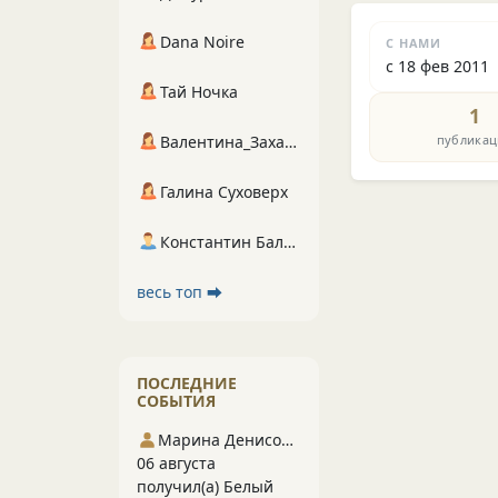
Dana Noire
С НАМИ
с 18 фев 2011
Тай Ночка
1
публикац
Валентина_Захарова
Галина Суховерх
Константин Балухта
весь топ ⮕
ПОСЛЕДНИЕ
СОБЫТИЯ
Марина Денисова 5
06 августа
получил(а) Белый