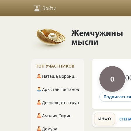
Войти
ТОП УЧАСТНИКОВ
0
Наташа Воронцова
0
Арыстан Тастанов
Подписаться
Двенадцать струн
Амалия Сирин
ИНФО
СТЕН
Демура