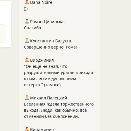
Dana Noire
)))
Роман Цивинскас
Спасибо.
Константин Балухта
Совершенно верно, Рома!
Вирджиния
"Он ещё не знал, что
разрушительный ураган приходит
к нам лёгким дуновением
ветерка." (там же)
Михаил Палецкий
Вселенная ждала торжественного
выхода. Люди, как обычно, всё
отменили без объяснений.
Вирджиния