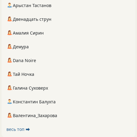
Арыстан Тастанов
Двенадцать струн
Амалия Сирин
Демура
Dana Noire
Тай Ночка
Галина Суховерх
Константин Балухта
Валентина_Захарова
весь топ ⮕