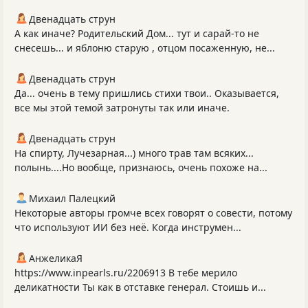
Двенадцать струн
А как иначе? Родительский Дом... тут и сарай-то не
снесешь... и яблоню старую , отцом посаженную, не...
Двенадцать струн
Да... очень в тему пришлись стихи твои.. Оказывается,
все мы этой темой затронуты так или иначе.
Двенадцать струн
На спирту, Лучезарная...) много трав там всяких...
полынь....Но вообще, признаюсь, очень похоже на...
Михаил Палецкий
Некоторые авторы громче всех говорят о совести, потому
что используют ИИ без неё. Когда инструмен...
АнжеликаЯ
https://www.inpearls.ru/2206913 В тебе мерило
деликатности Ты как в отставке генерал. Стоишь и...