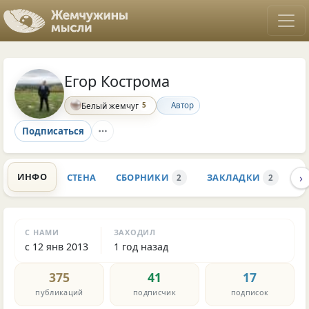
Егор Кострома
5
Автор
Белый жемчуг
Подписаться
›
ИНФО
СТЕНА
СБОРНИКИ
ЗАКЛАДКИ
К
2
2
С НАМИ
ЗАХОДИЛ
с 12 янв 2013
1 год назад
375
41
17
публикаций
подписчик
подписок