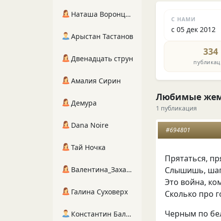
Наташа Воронцова
С НАМИ
с 05 дек 2012
Арыстан Тастанов
334
Двенадцать струн
публикац
Амалия Сирин
Любимые же
Демура
1 публикация
Dana Noire
#694801
Тай Ночка
Прятаться, пр
Валентина_Захарова
Слышишь, шаг
Это война, ко
Галина Суховерх
Сколько про г
Черным по бел
Константин Балухта