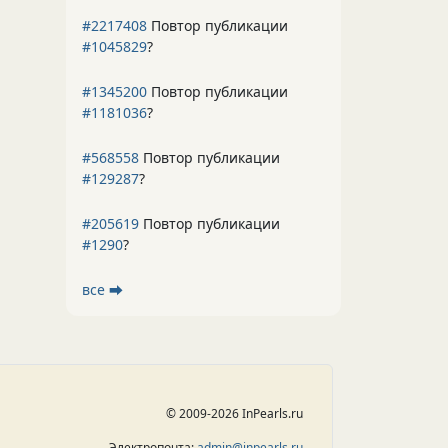
#2217408
Повтор публикации
#1045829
?
#1345200
Повтор публикации
#1181036
?
#568558
Повтор публикации
#129287
?
#205619
Повтор публикации
#1290
?
все ⮕
© 2009-2026 InPearls.ru
Электропочта:
admin@inpearls.ru