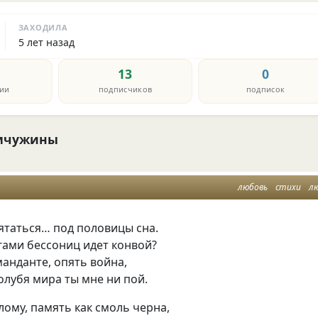
ЗАХОДИЛА
5 лет назад
13
0
ии
подписчиков
подписок
мчужины
любовь
стихи
л
ятаться… под половицы сна.
ами бессониц идет конвой?
манданте, опять война,
олубя мира ты мне ни пой.
ому, память как смоль черна,