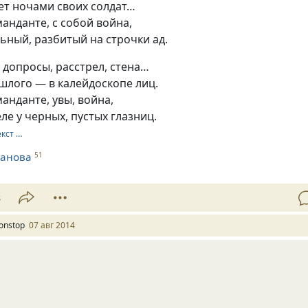
ет ночами своих солдат…
манданте, с собой война,
ный, разбитый на строчки ад.
 допросы, расстрел, стена…
шлого — в калейдоскопе лиц.
манданте, увы, война,
ле у черных, пустых глазниц.
екст …
ванова
51
8
onstop
07 авг 2014