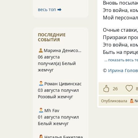
Вновь посыла
весь топ ⮕
Это война, ко
Мой персональ
Очные ставки,
ПОСЛЕДНИЕ
Призраки про
СОБЫТИЯ
Это война, ко
Марина Денисова 5
Быть на прице
06 августа
… показать весь т
получил(а) Белый
жемчуг
©
Ирина Голо
Роман Цивинскас
26
03 августа получил
Розовый жемчуг
Опубликовала
N
Mh Fav
01 августа получил
Белый жемчуг
Наталья Бикетова