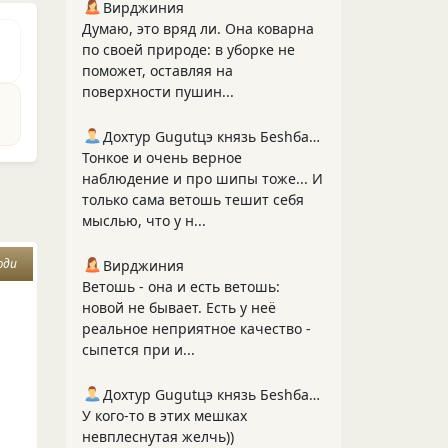
Вирджиния
Думаю, это вряд ли. Она коварна
по своей природе: в уборке не
поможет, оставляя на
поверхности пушин...
Дохтур Gugutцэ князь Беshбармакоff
Тонкое и очень верное
наблюдение и про шипы тоже... И
только сама ветошь тешит себя
мыслью, что у н...
юди
Вирджиния
Ветошь - она и есть ветошь:
новой не бывает. Есть у неё
реальное неприятное качество -
сыпется при и...
Дохтур Gugutцэ князь Беshбармакоff
У кого-то в этих мешках
невплеснутая желчь))