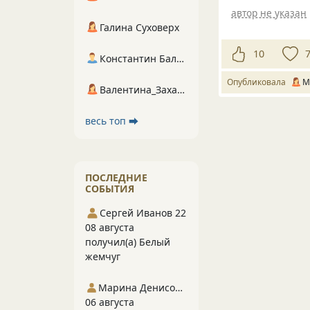
автор не указан
Галина Суховерх
10
Константин Балухта
Опубликовала
М
Валентина_Захарова
весь топ ⮕
ПОСЛЕДНИЕ
СОБЫТИЯ
Сергей Иванов 22
08 августа
получил(а) Белый
жемчуг
Марина Денисова 5
06 августа