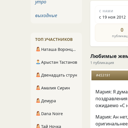
утро
С НАМИ
выходные
с 19 ноя 2012
0
публикац
ТОП УЧАСТНИКОВ
Наташа Воронцова
Любимые же
Арыстан Тастанов
1 публикация
Двенадцать струн
#453191
Амалия Сирин
Мария: Я дума
поздравления
Демура
ожидаемо
«
С 
Dana Noire
Мария: Ан нет
оригинальнее 
Тай Ночка