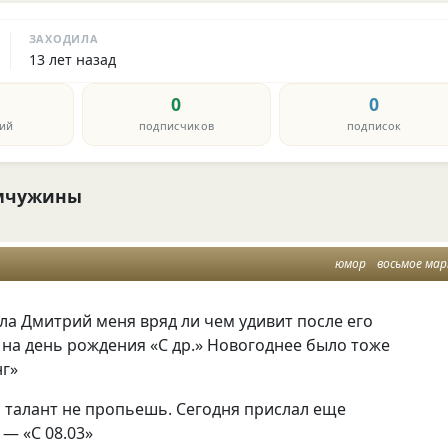
ЗАХОДИЛА
13 лет назад
0
0
ий
подписчиков
подписок
мчужины
юмор
восьмое ма
ла Дмитрий меня вряд ли чем удивит после его
 на день рождения
«
С др.» Новогоднее было тоже
нг»
, талант не пропьешь. Сегодня прислал еще
— «С 08.03»