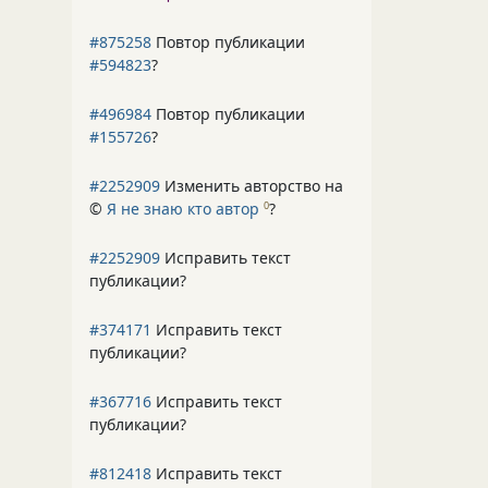
#875258
Повтор публикации
#594823
?
#496984
Повтор публикации
#155726
?
#2252909
Изменить авторство на
©
Я не знаю кто автор
?
0
#2252909
Исправить текст
публикации?
#374171
Исправить текст
публикации?
#367716
Исправить текст
публикации?
#812418
Исправить текст