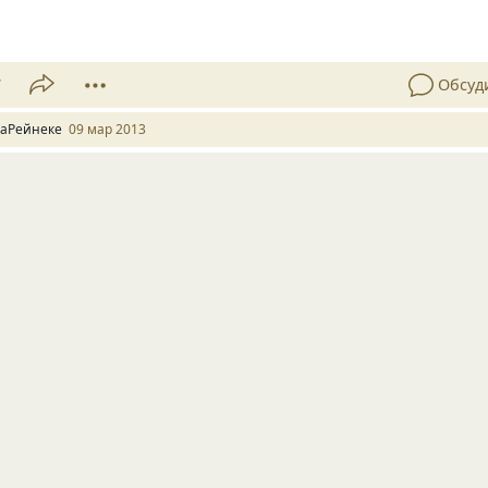
7
Обсуд
аРейнеке
09 мар 2013