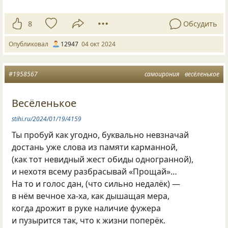
8
Обсудить
Опубликовал
12947
04 окт 2024
#1958567
самоирония
весёленькое
Весёленькое
stihi.ru/2024/01/19/4159
Ты пробуй как угодно, буквально невзначай
достань уже слова из памяти карманной,
(как тот невидный жест обиды одногранной),
и нехотя всему разбрасывай «Прощай»…
На то и голос дан, (что сильно недалёк) —
в нём вечное ха-ха, как дышащая мера,
когда дрожит в руке наличие фужера
и пузырится так, что к жизни поперёк.