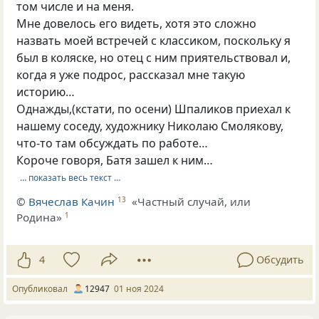
том числе и на меня.
Мне довелось его видеть, хотя это сложно
назвать моей встречей с классиком, поскольку я
был в коляске, но отец с ним приятельствовал и,
когда я уже подрос, рассказал мне такую
историю…
Однажды,(кстати, по осени) Шпаликов приехал к
нашему соседу, художнику Николаю Смолякову,
что-то там обсуждать по работе…
Короче говоря, Батя зашел к ним…
… показать весь текст …
©
Вячеслав Качин
«Частный случай, или
13
Родина»
1
4
Обсудить
Опубликовал
12947
01 ноя 2024