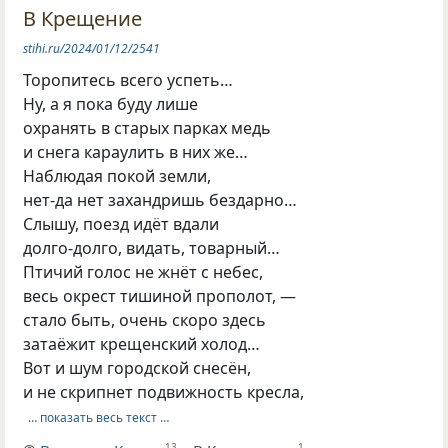
В Крещение
stihi.ru/2024/01/12/2541
Торопитесь всего успеть…
Ну, а я пока буду лише
охранять в старых парках медь
и снега караулить в них же…
Наблюдая покой земли,
нет-да нет захандришь бездарно…
Слышу, поезд идёт вдали
долго-долго, видать, товарный…
Птичий голос не жнёт с небес,
весь окрест тишиной прополот, —
стало быть, очень скоро здесь
затаёжит крещенский холод…
Вот и шум городской снесён,
и не скрипнет подвижность кресла,
… показать весь текст …
13
1