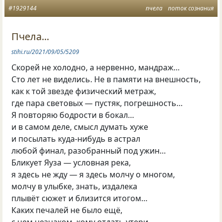
#1929144
пчела
поток сознания
Пчела...
stihi.ru/2021/09/05/5209
Скорей не холодно, а нервенно, мандраж…
Сто лет не виделись. Не в памяти на внешность,
как к той звезде физический метраж,
где пара световых — пустяк, погрешность…
Я повторяю бодрости в бокал…
и в самом деле, смысл думать хуже
и посылать куда-нибудь в астрал
любой финал, разобранный под ужин…
Бликует Яуза — условная река,
я здесь не жду — я здесь молчу о многом,
молчу в улыбке, знать, издалека
плывёт сюжет и близится итогом…
Каких печалей не было ещё,
с чем незнаком, кому отдать утери…