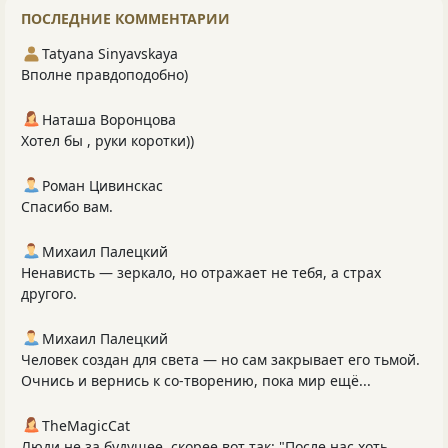
ПОСЛЕДНИЕ КОММЕНТАРИИ
Tatyana Sinyavskaya
Вполне правдоподобно)
Наташа Воронцова
Хотел бы , руки коротки))
Роман Цивинскас
Спасибо вам.
Михаил Палецкий
Ненависть — зеркало, но отражает не тебя, а страх
другого.
Михаил Палецкий
Человек создан для света — но сам закрывает его тьмой.
Очнись и вернись к со‑творению, пока мир ещё...
TheMagicCat
Люди не за будущее, скорее вот так: "После нас хоть