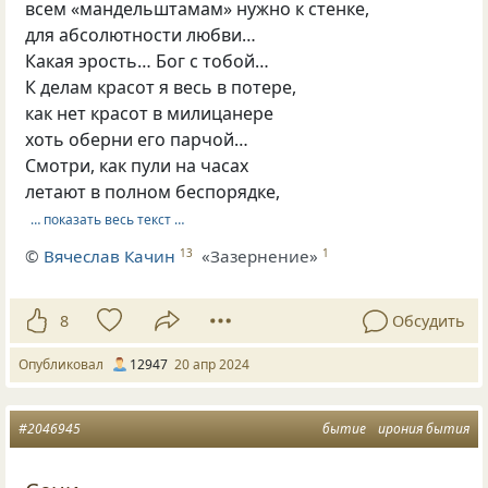
всем «мандельштамам» нужно к стенке,
для абсолютности любви…
Какая эрость… Бог с тобой…
К делам красот я весь в потере,
как нет красот в милицанере
хоть оберни его парчой…
Смотри, как пули на часах
летают в полном беспорядке,
… показать весь текст …
©
Вячеслав Качин
«Зазернение»
13
1
8
Обсудить
Опубликовал
12947
20 апр 2024
#2046945
бытие
ирония бытия