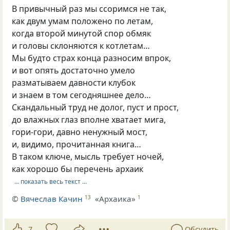
В привычный раз мы ссоримся не так,
как двум умам положено по летам,
когда второй минутой спор обмяк
и головы склоняются к котлетам…
Мы будто страх конца разносим впрок,
и вот опять достаточно умело
разматываем давности клубок
и знаем в том сегодняшнее дело…
Скандальный труд не долог, пуст и прост,
до влажных глаз вполне хватает мига,
гори-гори, давно ненужный мост,
и, видимо, прочитанная книга…
В таком ключе, мысль требует ночей,
как хорошо бы перечень архаик
… показать весь текст …
©
Вячеслав Качин
«Архаика»
13
1
7
Обсудить