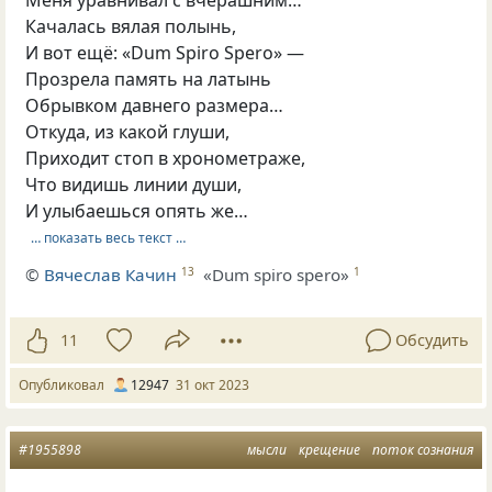
Качалась вялая полынь,
И вот ещё: «Dum Spiro Spero» —
Прозрела память на латынь
Обрывком давнего размера…
Откуда, из какой глуши,
Приходит стоп в хронометраже,
Что видишь линии души,
И улыбаешься опять же…
… показать весь текст …
©
Вячеслав Качин
«Dum spiro spero»
13
1
11
Обсудить
Опубликовал
12947
31 окт 2023
#1955898
мысли
крещение
поток сознания