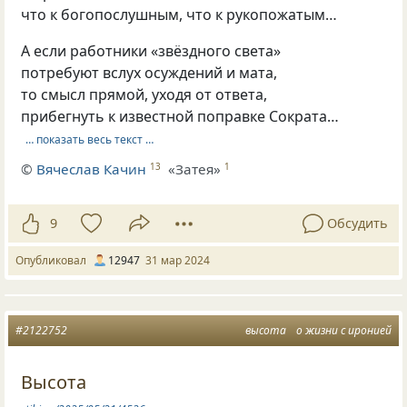
что к богопослушным, что к рукопожатым…
А если работники «звёздного света»
потребуют вслух осуждений и мата,
то смысл прямой, уходя от ответа,
прибегнуть к известной поправке Сократа…
… показать весь текст …
©
Вячеслав Качин
«Затея»
13
1
9
Обсудить
Опубликовал
12947
31 мар 2024
#2122752
высота
о жизни с иронией
Высота