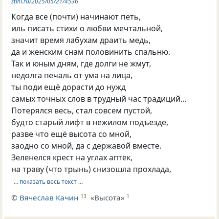
stihi.ru/2025/05/21/4536
Когда все (почти) начинают петь,
иль писать стихи о любви мечтальной,
значит время лабухам драить медь,
да и женским снам половинить спальню.
Так и юным дням, где долги не жмут,
недолга печаль от ума на лица,
ты поди ещё дорасти до нужд
самых точных слов в трудный час традиций…
Потерялся весь, стал совсем пустой,
будто старый лифт в нежилом подъезде,
разве что ещё высота со мной,
заодно со мной, да с державой вместе.
Зеленелся крест на углах аптек,
на траву (что трынь) снизошла прохлада,
… показать весь текст …
©
Вячеслав Качин
«Высота»
13
1