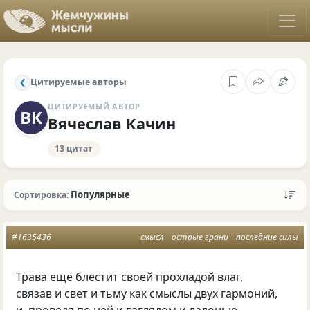
Цитируемые авторы
❮
ЦИТИРУЕМЫЙ АВТОР
ВК
Вячеслав Качин
13 цитат
Популярные
Сортировка:
#1635436
смысл
острые грани
последние силы
Трава ещё блестит своей прохладой влаг,
связав и свет и тьму как смыслы двух гармоний,
и, проведя по ней и взглядом и ладонью,