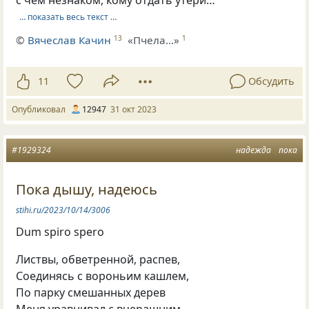
… показать весь текст …
©
Вячеслав Качин
«Пчела...»
13
1
11
Обсудить
Опубликовал
12947
31 окт 2023
#1929324
надежда
пока
Пока дышу, надеюсь
stihi.ru/2023/10/14/3006
Dum spiro spero
Листвы, обветренной, распев,
Соединясь с вороньим кашлем,
По парку смешанных дерев
Меня уравнивал с вчерашним…