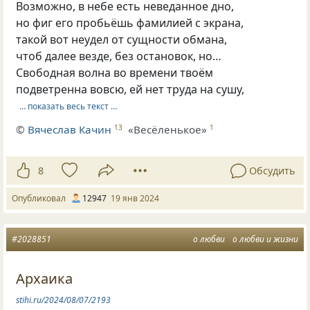
Возможно, в небе есть неведанное дно,
но фиг его пробьёшь фамилией с экрана,
такой вот неудел от сущности обмана,
чтоб далее везде, без остановок, но…
Свободная волна во времени твоём
подветренна вовсю, ей нет труда на сушу,
… показать весь текст …
©
Вячеслав Качин
«Весёленькое»
13
1
8
Обсудить
Опубликовал
12947
19 янв 2024
#2028851
о любви
о любви и жизни
Архаика
stihi.ru/2024/08/07/2193