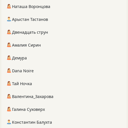
Наташа Воронцова
Арыстан Тастанов
Двенадцать струн
Амалия Сирин
Демура
Dana Noire
Тай Ночка
Валентина_Захарова
Галина Суховерх
Константин Балухта