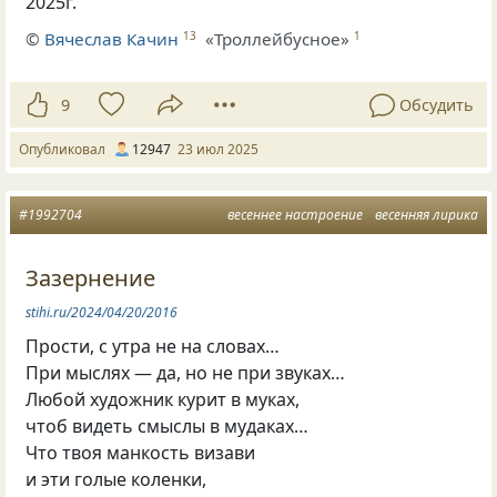
2025г.
©
Вячеслав Качин
«Троллейбусное»
13
1
9
Обсудить
Опубликовал
12947
23 июл 2025
#1992704
весеннее настроение
весенняя лирика
Зазернение
stihi.ru/2024/04/20/2016
Прости, с утра не на словах…
При мыслях — да, но не при звуках…
Любой художник курит в муках,
чтоб видеть смыслы в мудаках…
Что твоя манкость визави
и эти голые коленки,