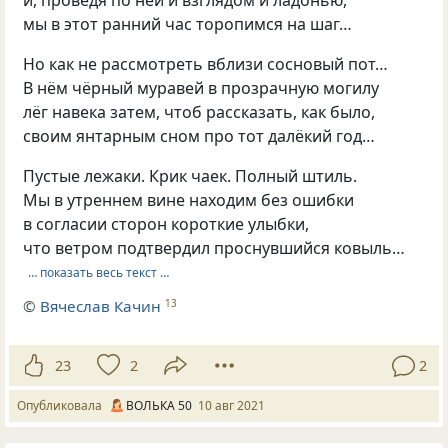
мы в этот ранний час торопимся на шаг…
Но как не рассмотреть вблизи сосновый пот…
В нём чёрный муравей в прозрачную могилу
лёг навека затем, чтоб рассказать, как было,
своим янтарным сном про тот далёкий год…
Пустые лежаки. Крик чаек. Полный штиль.
Мы в утреннем вине находим без ошибки
в согласии сторон короткие улыбки,
что ветром подтвердил проснувшийся ковыль…
… показать весь текст …
©
Вячеслав Качин
13
23
2
2
Опубликовала
ВОЛЬКА 50
10 авг 2021