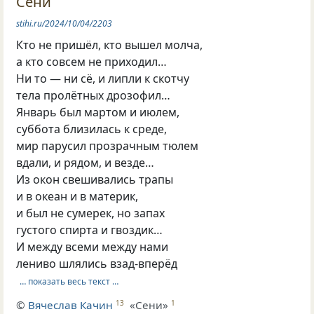
Сени
stihi.ru/2024/10/04/2203
Кто не пришёл, кто вышел молча,
а кто совсем не приходил…
Ни то — ни сё, и липли к скотчу
тела пролётных дрозофил…
Январь был мартом и июлем,
суббота близилась к среде,
мир парусил прозрачным тюлем
вдали, и рядом, и везде…
Из окон свешивались трапы
и в океан и в материк,
и был не сумерек, но запах
густого спирта и гвоздик…
И между всеми между нами
лениво шлялись взад-вперёд
… показать весь текст …
©
Вячеслав Качин
«Сени»
13
1