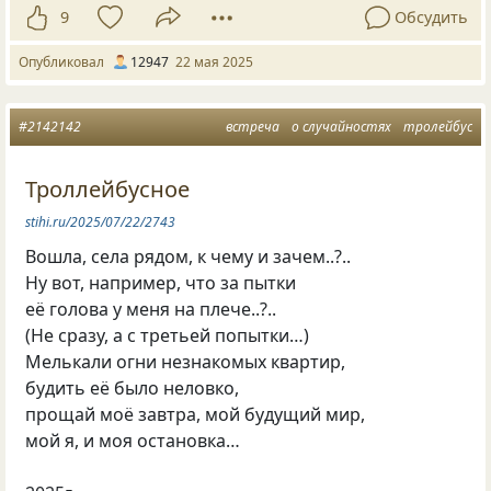
9
Обсудить
Опубликовал
12947
22 мая 2025
#2142142
встреча
о случайностях
тролейбус
Троллейбусное
stihi.ru/2025/07/22/2743
Вошла, села рядом, к чему и зачем..?..
Ну вот, например, что за пытки
её голова у меня на плече..?..
(Не сразу, а с третьей попытки…)
Мелькали огни незнакомых квартир,
будить её было неловко,
прощай моё завтра, мой будущий мир,
мой я, и моя остановка…