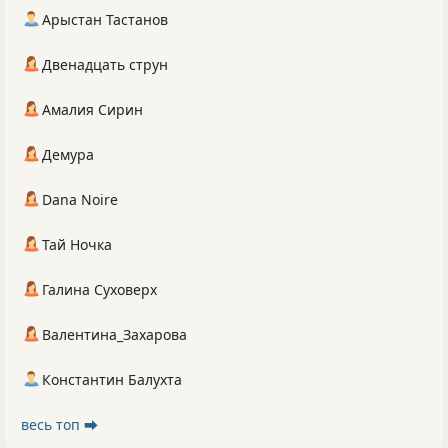
Арыстан Тастанов
Двенадцать струн
Амалия Сирин
Демура
Dana Noire
Тай Ночка
Галина Суховерх
Валентина_Захарова
Константин Балухта
весь топ ⮕