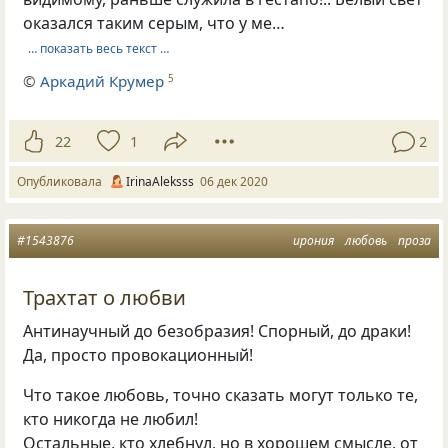
оказался таким серым, что у ме…
… показать весь текст …
©
Аркадий Крумер
5
22
1
2
Опубликовала
IrinaAleksss
06 дек 2020
#1543876
ирония
любовь
проза
Трахтат о любви
Антинаучный до безобразия! Спорный, до драки!
Да, просто провокационный!
Что такое любовь, точно сказать могут только те,
кто никогда не любил!
Остальные, кто хлебнул, но в хорошем смысле, от