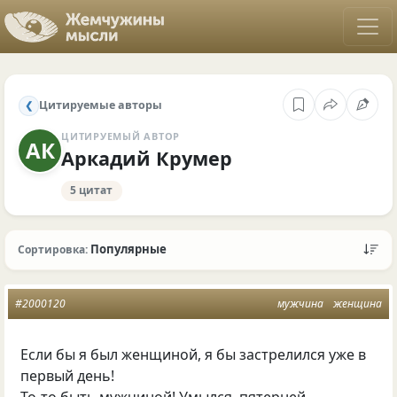
Цитируемые авторы
❮
ЦИТИРУЕМЫЙ АВТОР
АК
Аркадий Крумер
5 цитат
Популярные
Сортировка:
#2000120
мужчина
женщина
Если бы я был женщиной, я бы застрелился уже в
первый день!
То-то быть мужчиной! Умылся, пятерней