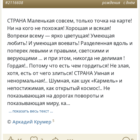
#2116608
рождения
с днём
СТРАНА Маленькая совсем, только точка на карте!
Ни на кого не похожая! Хорошая и всякая!
Вопреки всему — ярко цветущая! Умеющая
любить! И умеющая воевать! Разделенная вдоль и
поперек левыми и правыми, светскими и
верующими … и при этом, никогда не делимая !
Гордая!.. Потому что есть чем гордиться! Не злая,
хотя, есть от чего злиться! СТРАНА Умная и
ненормальная!.. Шумная, как шук «Кармель» и
непостижимая, как открытый космос!.. Не
показывающая на дорогах повороты и
показывающая миру, ка…
… показать весь текст …
©
Аркадий Крумер
5