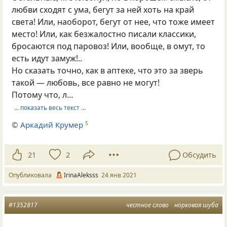
любви сходят с ума, бегут за ней хоть на край
света! Или, наоборот, бегут от нее, что тоже имеет
место! Или, как безжалостно писали классики,
бросаются под паровоз! Или, вообще, в омут, то
есть идут замуж!..
Но сказать точно, как в аптеке, что это за зверь
такой — любовь, все равно не могут!
Потому что, л…
… показать весь текст …
©
Аркадий Крумер
5
21
2
Обсудить
Опубликовала
IrinaAleksss
24 янв 2021
#1352817
честное слово
норковая шуба