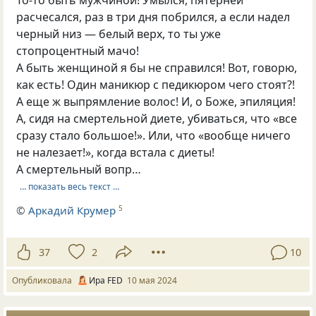
расчесался, раз в три дня побрился, а если надел
черный низ — белый верх, то ты уже
стопроцентный мачо!
А быть женщиной я бы не справился! Вот, говорю,
как есть! Один маникюр с педикюром чего стоят?!
А еще ж выпрямление волос! И, о Боже, эпиляция!
А, сидя на смертельной диете, убиваться, что «все
сразу стало большое!». Или, что «вообще ничего
не налезает!», когда встала с диеты!
А смертельный вопр…
… показать весь текст …
©
Аркадий Крумер
5
37
2
10
Опубликовала
Ира FED
10 мая 2024