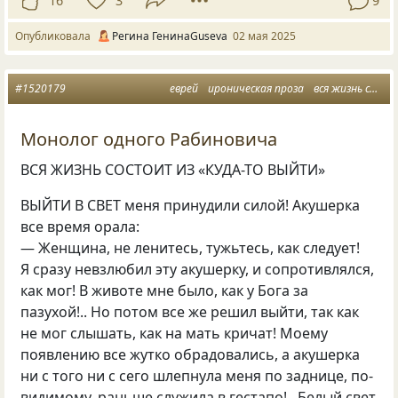
16
3
9
Опубликовала
Регина ГенинаGuseva
02 мая 2025
#1520179
еврей
ироническая проза
вся жизнь состоит
Монолог одного Рабиновича
ВСЯ ЖИЗНЬ СОСТОИТ ИЗ «КУДА-ТО ВЫЙТИ»
ВЫЙТИ В СВЕТ меня принудили силой! Акушерка
все время орала:
— Женщина, не ленитесь, тужьтесь, как следует!
Я сразу невзлюбил эту акушерку, и сопротивлялся,
как мог! В животе мне было, как у Бога за
пазухой!.. Но потом все же решил выйти, так как
не мог слышать, как на мать кричат! Моему
появлению все жутко обрадовались, а акушерка
ни с того ни с сего шлепнула меня по заднице, по-
видимому, раньше служила в гестапо!.. Белый свет