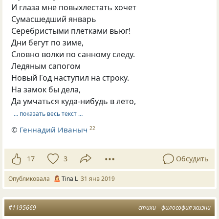
И глаза мне повыхлестать хочет
Сумасшедший январь
Серебристыми плетками вьюг!
Дни бегут по зиме,
Словно волки по санному следу.
Ледяным сапогом
Новый Год наступил на строку.
На замок бы дела,
Да умчаться куда-нибудь в лето,
… показать весь текст …
©
Геннадий Иваныч
22
17
3
Обсудить
Опубликовала
Tina L
31 янв 2019
#1195669
стихи
философия жизни