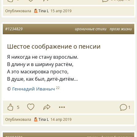
Опубликовала
Tina L
15 апр 2019
#1234829
ироничные стихи
проза жизни
Шестое соображение о пенсии
Я никогда не стану взрослым.
В длину и в ширину растём,
А это маскировка просто,
В душе
,
как был
,
дитё-дитём…
©
Геннадий Иваныч
22
5
1
Опубликовала
Tina L
14 апр 2019