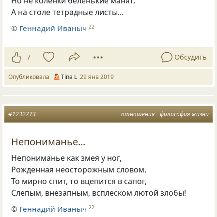
Но не коленки беленькие манят,
А на столе тетрадные листы…
©
Геннадий Иваныч
22
7
Обсудить
Опубликовала
Tina L
29 янв 2019
#1232773
отношения
философия жизни
Непониманье...
Непониманье как змея у ног,
Рожденная неосторожным словом,
То мирно спит
,
то вцепится в сапог,
Слепым
,
внезапным
,
всплеском лютой злобы!
©
Геннадий Иваныч
22