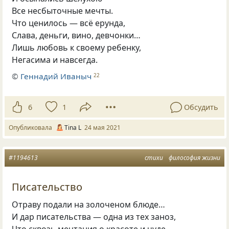
Все несбыточные мечты.
Что ценилось — всё ерунда,
Слава, деньги, вино, девчонки…
Лишь любовь к своему ребенку,
Негасима и навсегда.
©
Геннадий Иваныч
22
6
1
Обсудить
Опубликовала
Tina L
24 мая 2021
#1194613
стихи
философия жизни
Писательство
Отраву подали на золоченом блюде…
И дар писательства — одна из тех заноз,
Что сквозь мечтания о красоте и чуде,