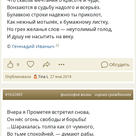
Вонзаются в судьбу надолго и всерьёз.
Булавкою строки надёжно ты приколот,
Как нежный мотылёк
,
к бумажному листку,
Но грех желанья слов — неутолимый голод,
И душу не насытить на веку.
©
Геннадий Иваныч
22
9
Обсудить
Опубликовала
Tina L
27 янв 2019
#1632905
философия жизни
лирика гражданская
Вчера я Прометея встретил снова,
Он нёс огонь свободы и борьбы!
…Шарахалась толпа как от чумного,
Во тьме спокойней, — думают рабы.