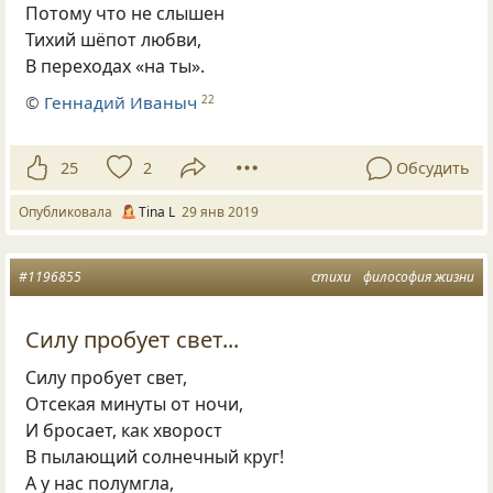
Потому что не слышен
Тихий шёпот любви
,
В переходах
«
на ты».
©
Геннадий Иваныч
22
25
2
Обсудить
Опубликовала
Tina L
29 янв 2019
#1196855
стихи
философия жизни
Силу пробует свет...
Силу пробует свет,
Отсекая минуты от ночи,
И бросает, как хворост
В пылающий солнечный круг!
А у нас полумгла,