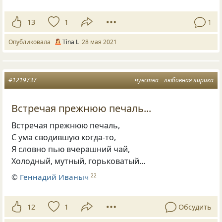
13
1
1
Опубликовала
Tina L
28 мая 2021
#1219737
чувства
любовная лирика
Встречая прежнюю печаль...
Встречая прежнюю печаль,
С ума сводившую когда-то,
Я словно пью вчерашний чай,
Холодный
,
мутный
,
горьковатый…
©
Геннадий Иваныч
22
12
1
Обсудить