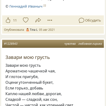
©
Геннадий Иваныч
22
11
Обсудить
Опубликовала
Tina L
05 авг 2021
#1228943
чувства
любовная лирика
Завари мою грусть
Завари мою грусть
Ароматною чашечкой чая,
И глоток пригубя
,
Оцени утонченный букет,
Если горько
,
добавь
Каплю нашей любви
,
дорогая,
Сладкой — сладкой
,
как сон
,
Чистой — чистой
,
как утренний свет…