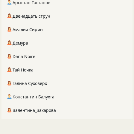
Арыстан Тастанов
Двенадцать струн
Амалия Сирин
Демура
Dana Noire
Тай Ночка
Галина Суховерх
Константин Балухта
Валентина_Захарова
весь топ ⮕