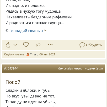
И стыдно, и неловко,
Рядясь в чужую тогу мудреца,
Нахваливать бездарные рифмовки
И радоваться похвале глупца…
©
Геннадий Иваныч
22
12
Обсудить
Опубликовала
Tina L
06 авг 2021
#1685304
философия жизни
лирика души
Покой
Сладки и яблоки, и губы,
Но вкус, увы, давно не тот.
Тепло души идет на убыль,