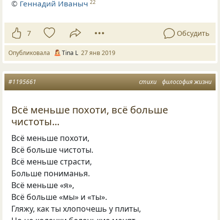
©
Геннадий Иваныч
22
7
Обсудить
Опубликовала
Tina L
27 янв 2019
#1195661
стихи
философия жизни
Всё меньше похоти, всё больше
чистоты...
Всё меньше похоти
,
Всё больше чистоты.
Всё меньше страсти
,
Больше пониманья.
Всё меньше
«
я»,
Всё больше
«
мы» и «ты».
Гляжу
,
как ты хлопочешь у плиты,