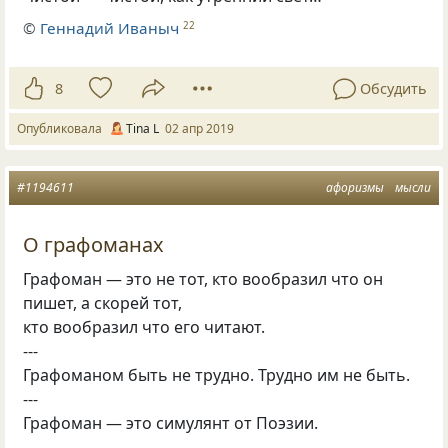
©
Геннадий Иваныч
22
8
Обсудить
Опубликовала
Tina L
02 апр 2019
#1194611
афоризмы
мысли
О графоманах
Графоман — это не тот
,
кто вообразил что он
пишет
,
а скорей тот,
кто вообразил что его читают.
---
Графоманом быть не трудно. Трудно им не быть.
---
Графоман — это симулянт от Поэзии.