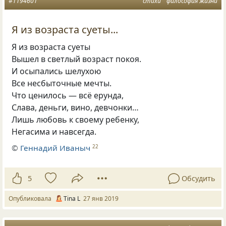
#1194601
стихи
философия жизни
Я из возраста суеты...
Я из возраста суеты
Вышел в светлый возраст покоя.
И осыпались шелухою
Все несбыточные мечты.
Что ценилось — всё ерунда,
Слава
,
деньги
,
вино
,
девчонки…
Лишь любовь к своему ребенку,
Негасима и навсегда.
©
Геннадий Иваныч
22
5
Обсудить
Опубликовала
Tina L
27 янв 2019