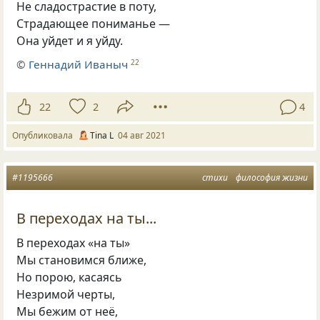
Не сладострастие в поту,
Страдающее пониманье —
Она уйдет и я уйду.
©
Геннадий Иваныч
22
22
2
4
Опубликовала
Tina L
04 авг 2021
#1195666
стихи
философия жизни
В переходах на ты...
В переходах
«
на ты»
Мы становимся ближе,
Но порою
,
касаясь
Незримой черты,
Мы бежим от неё
,