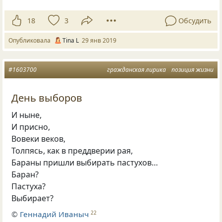
18
3
Обсудить
Опубликовала
Tina L
29 янв 2019
#1603700
гражданская лирика
позиция жизни
День выборов
И ныне,
И присно,
Вовеки веков,
Толпясь, как в преддверии рая,
Бараны пришли выбирать пастухов…
Баран?
Пастуха?
Выбирает?
©
Геннадий Иваныч
22