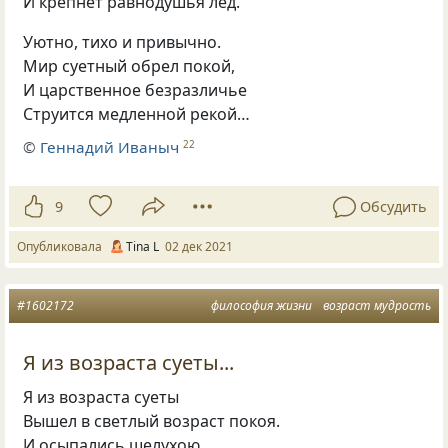
И крепнет равнодушья лёд.
Уютно, тихо и привычно.
Мир суетный обрел покой,
И царственное безразличье
Струится медленной рекой…
©
Геннадий Иваныч
22
9
Обсудить
Опубликовала
Tina L
02 дек 2021
#1602172
философия жизни
возраст мудрость
Я из возраста суеты...
Я из возраста суеты
Вышел в светлый возраст покоя.
И осыпались шелухою