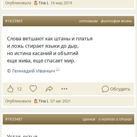
Опубликовала
Tina L
16 мар 2019
#1633965
оптимизм
философия жизни
Слова ветшают как штаны и платья
и ложь стирает языки до дыр,
но истина касаний и объятий
еще жива, еще спасает мир.
©
Геннадий Иваныч
22
12
Обсудить
Опубликовала
Tina L
07 авг 2021
#1633481
ирония
о поэтах и стихах
Устал, остыл,