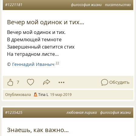
#1221181
философия жизни
писательство
Вечер мой одинок и тих...
Вечер мой одинок и тих.
В дремлющей темноте
Завершенный светится стих
На тетрадном листе…
©
Геннадий Иваныч
22
7
Обсудить
Опубликовала
Tina L
19 мар 2019
#1235425
любовная лирика
философия жизни
Знаешь, как важно...