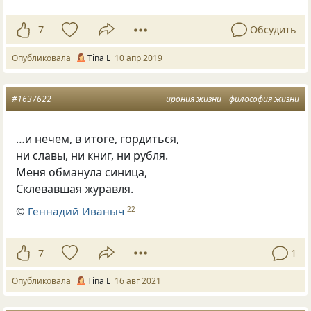
7
Обсудить
Опубликовала
Tina L
10 апр 2019
#1637622
ирония жизни
философия жизни
…и нечем, в итоге, гордиться,
ни славы, ни книг, ни рубля.
Меня обманула синица,
Склевавшая журавля.
©
Геннадий Иваныч
22
7
1
Опубликовала
Tina L
16 авг 2021