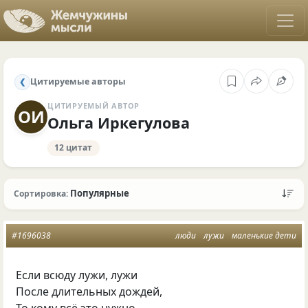
Цитируемые авторы
❮
ЦИТИРУЕМЫЙ АВТОР
ОИ
Ольга Иркегулова
12 цитат
Популярные
Сортировка:
#1696038
люди
лужи
маленькие дети
Если всюду лужи, лужи
После длительных дождей,
То кому всё это нужно,