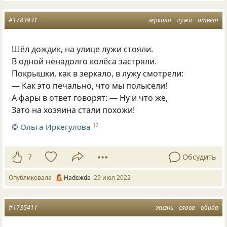
#1783931
зеркало
лужи
ответ
Шёл дождик, на улице лужи стояли.
В одной ненадолго колёса застряли.
Покрышки, как в зеркало, в лужу смотрели:
— Как это печально, что мы полысели!
А фары в ответ говорят: — Ну и что же,
Зато на хозяина стали похожи!
©
Ольга Иркегулова
12
7
Обсудить
Опубликовала
Нadeжda
29 июл 2022
#1735411
жизнь
слова
обида