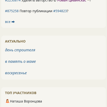
#2250814
Удалить авторство ©
Роман Цивинскас
?
#875258
Повтор публикации
#594823
?
все ⮕
АКТУАЛЬНО
день строителя
в память о маме
воскресенье
ТОП УЧАСТНИКОВ
Наташа Воронцова