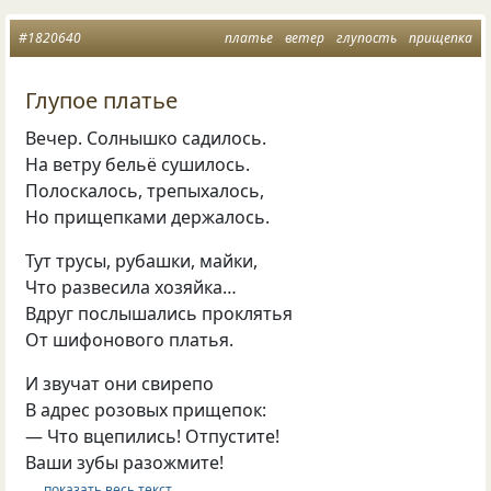
#1820640
платье
ветер
глупость
прищепка
Глупое платье
Вечер. Солнышко садилось.
На ветру бельё сушилось.
Полоскалось, трепыхалось,
Но прищепками держалось.
Тут трусы, рубашки, майки,
Что развесила хозяйка…
Вдруг послышались проклятья
От шифонового платья.
И звучат они свирепо
В адрес розовых прищепок:
— Что вцепились! Отпустите!
Ваши зубы разожмите!
… показать весь текст …