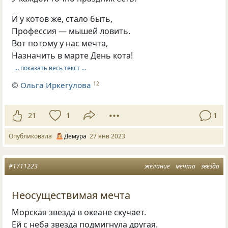
И у котов же, стало быть,
Профессия — мышей ловить.
Вот потому у нас мечта,
Назначить в марте День кота!
… показать весь текст …
©
Ольга Иркегулова
12
21
1
1
Опубликовала
Демура
27 янв 2023
#1711223
желание
мечта
звезда
Неосуществимая мечта
Морская звезда в океане скучает.
Ей с неба звезда подмигнула другая.