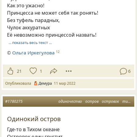
Как это ужасно!
Принцесса не может себя так ронять!
Без туфель парадных,
Чулок аккуратных
Её невозможно принцессой назвать!
… показать весь текст …
©
Ольга Иркегулова
12
21
1
6
Опубликовала
Демура
11 мар 2022
#1780275
одиночество
остров
островок
тихий океан
Одинокий остров
Где-то в Тихом океане
Островок один грустит.