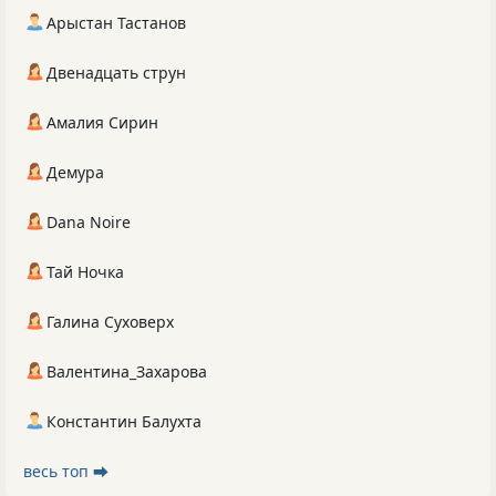
Арыстан Тастанов
Двенадцать струн
Амалия Сирин
Демура
Dana Noire
Тай Ночка
Галина Суховерх
Валентина_Захарова
Константин Балухта
весь топ ⮕