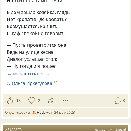
Ножки есть, само собой.
В дом зашла хозяйка, глядь —
Нет кровати! Где кровать?
Возмущается, кричит.
Шкаф спокойно говорит:
— Пусть проветрится она,
Ведь на улице весна!
Диалог услышал стол:
— Ну тогда и я пошёл!
… показать весь текст …
©
Ольга Иркегулова
12
18
2
3
Опубликовала
Нadeжda
24 мар 2023
#1132870
стихи
для детей