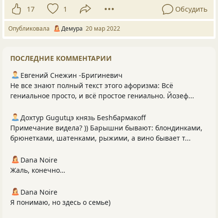
17
1
Обсудить
Опубликовала
Демура
20 мар 2022
ПОСЛЕДНИЕ КОММЕНТАРИИ
Евгений Снежин -Бригиневич
Не все знают полный текст этого афоризма: Всё
гениальное просто, и всё простое гениально. Йозеф...
Дохтур Gugutцэ князь Беshбармакоff
Примечание видела? )) Барышни бывают: блондинками,
брюнетками, шатенками, рыжими, а вино бывает т...
Dana Noire
Жаль, конечно…
Dana Noire
Я понимаю, но здесь о семье)