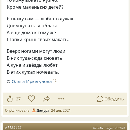
Кроме маленьких детей?
Я скажу вам — любят в лужах
Днём купаться облака.
А ещё дома к тому же
Шапки крыш своих макать.
Вверх ногами могут люди
В них туда-сюда сновать.
А луна и звёзды любят
В этих лужах ночевать.
©
Ольга Иркегулова
12
27
Обсудить
Опубликовала
Демура
24 дек 2021
#1129465
стихи
шуточные