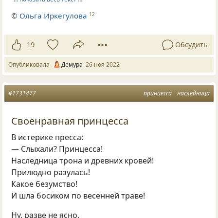
©
Ольга Иркегулова
12
19
Обсудить
Опубликовала
Демура
26 ноя 2022
#1731477
принцесса
наследница
Своенравная принцесса
В истерике пресса:
— Слыхали? Принцесса!
Наследница трона и древних кровей!
Прилюдно разулась!
Какое безумство!
И шла босиком по весенней траве!
Ну, разве не ясно,