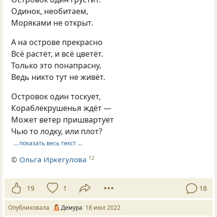
Одинок, необитаем,
Моряками не открыт.
А на острове прекрасно
Всё растёт, и всё цветёт.
Только это понапрасну,
Ведь никто тут не живёт.
Островок один тоскует,
Кораблекрушенья ждёт —
Может ветер пришвартует
Чью то лодку, или плот?
… показать весь текст …
©
Ольга Иркегулова
12
19
1
18
Опубликовала
Демура
18 июл 2022