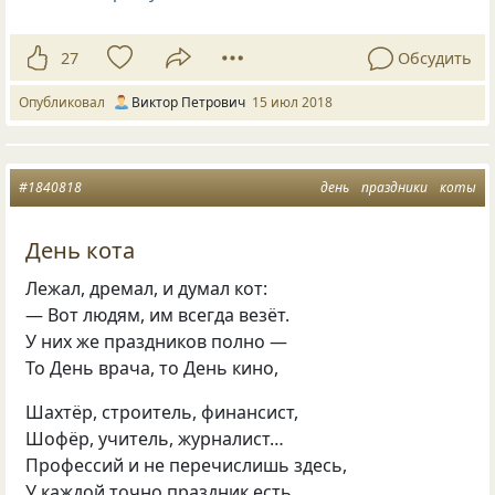
27
Обсудить
Опубликовал
Виктор Петрович
15 июл 2018
#1840818
день
праздники
коты
День кота
Лежал, дремал, и думал кот:
— Вот людям, им всегда везёт.
У них же праздников полно —
То День врача, то День кино,
Шахтёр, строитель, финансист,
Шофёр, учитель, журналист…
Профессий и не перечислишь здесь,
У каждой точно праздник есть.