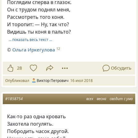
Поглядим сперва в глазок.
Он с трудом поднял меня,
Рассмотреть того коня.
И торопит: — Ну, так что?
Видишь ты коня в пальто?
… показать весь текст …
©
Ольга Иркегулова
12
28
Обсудить
Опубликовал
Виктор Петрович
16 июл 2018
#1858754
всех
весна
сводит с ума
Как-то раз одна кровать
Захотела погулять.
Побродить часок другой.