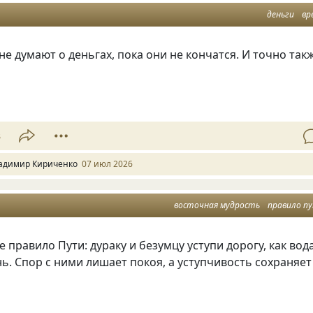
деньги
вр
е думают о деньгах, пока они не кончатся. И точно так
3
адимир Кириченко
07 июл 2026
восточная мудрость
правило п
 правило Пути: дураку и безумцу уступи дорогу, как вод
ь. Спор с ними лишает покоя, а уступчивость сохраняет