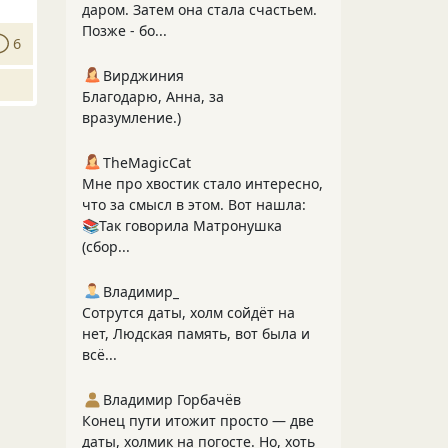
даром. Затем она стала счастьем.
Позже - бо...
6
Вирджиния
Благодарю, Анна, за
вразумление.)
TheMagicCat
Мне про хвостик стало интересно,
что за смысл в этом. Вот нашла:
📚Так говорила Матронушка
(сбор...
Владимир_
Сотрутся даты, холм сойдёт на
нет, Людская память, вот была и
всё...
Владимир Горбачёв
Конец пути итожит просто — две
даты, холмик на погосте. Но, хоть