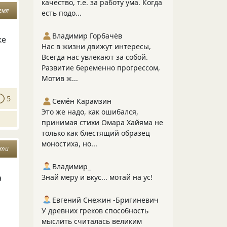
качество, т.е. за работу ума. Когда
емя
есть подо...
Владимир Горбачёв
же
Нас в жизни движут интересы,
Всегда нас увлекают за собой.
Развитие беременно прогрессом,
Мотив ж...
5
Семён Карамзин
Это же надо, как ошибался,
принимая стихи Омара Хайяма не
только как блестящий образец
моностиха, но...
ути
Владимир_
Знай меру и вкус... мотай на ус!
а
Евгений Снежин -Бригиневич
У древних греков способность
мыслить считалась великим