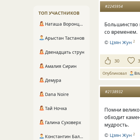
#2245954
ТОП УЧАСТНИКОВ
Наташа Воронцова
Большинство н
со временем.
Арыстан Тастанов
©
Цзян Жун
2
Двенадцать струн
30
Амалия Сирин
Опубликовал
Вл
Демура
#2138932
Dana Noire
Тай Ночка
Помни великое
обходит камен
Галина Суховерх
мудрость.
©
Цзян Жун
2
Константин Балухта