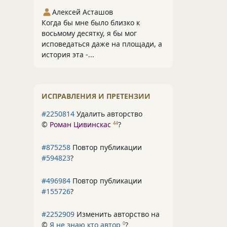
Алексей Асташов
Когда бы мне было близко к
восьмому десятку, я бы мог
исповедаться даже на площади, а
история эта -...
ИСПРАВЛЕНИЯ И ПРЕТЕНЗИИ
#2250814
Удалить авторство
©
Роман Цивинскас
?
44
#875258
Повтор публикации
#594823
?
#496984
Повтор публикации
#155726
?
#2252909
Изменить авторство на
©
Я не знаю кто автор
?
0