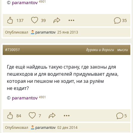
©
paramantov
4901
137
39
35
Опубликовал
paramantov
25 янв 2013
#730051
дураки и дороги
мысли
Где ещё найдешь такую страну, где законы для
пешеходов и для водителей придумывает дума,
которая ни пешком не ходит, ни за рулём
не ездит?
©
paramantov
4901
84
7
5
Опубликовал
paramantov
02 дек 2014