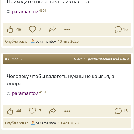
Приходится высасывать из пальца.
©
paramantov
4901
48
7
16
Опубликовал
paramantov
10 янв 2020
#1507712
мысли
размышления над меню
Человеку чтобы взлететь нужны не крылья, а
опора.
©
paramantov
4901
44
7
15
Опубликовал
paramantov
10 ноя 2020