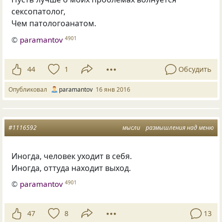
сексопатолог,
Чем патологоанатом.
©
paramantov
4901
44
1
Обсудить
Опубликовал
paramantov
16 янв 2016
#1116592
мысли
размышления над меню
Иногда
,
человек уходит в себя.
Иногда
,
оттуда находит выход.
©
paramantov
4901
47
8
13