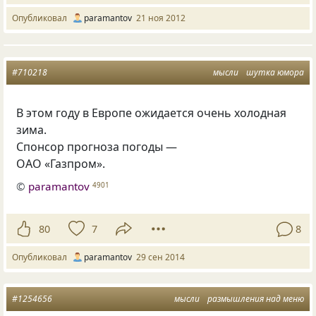
Опубликовал
paramantov
21 ноя 2012
#710218
мысли
шутка юмора
В этом году в Европе ожидается очень холодная
зима.
Спонсор прогноза погоды —
ОАО
«
Газпром».
©
paramantov
4901
80
7
8
Опубликовал
paramantov
29 сен 2014
#1254656
мысли
размышления над меню