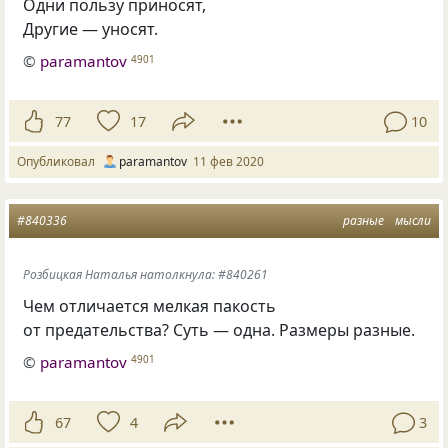
Одни пользу приносят,
Другие — уносят.
©
paramantov
4901
77
17
10
Опубликовал
paramantov
11 фев 2020
#840336
разные
мысли
Розбицкая Наталья натолкнула: #840261
Чем отличается мелкая пакость
от предательства? Суть — одна. Размеры разные.
©
paramantov
4901
67
4
3