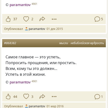
©
paramantov
4901
37
2
5
Опубликовал
paramantov
01 дек 2015
#868382
мысли
небиблейская мудрость
Самое главное — это успеть,
Попросить прощения, или простить.
Всем, кому ты это должен…
Успеть в этой жизни.
©
paramantov
4901
44
3
1
Опубликовал
paramantov
01 мар 2016