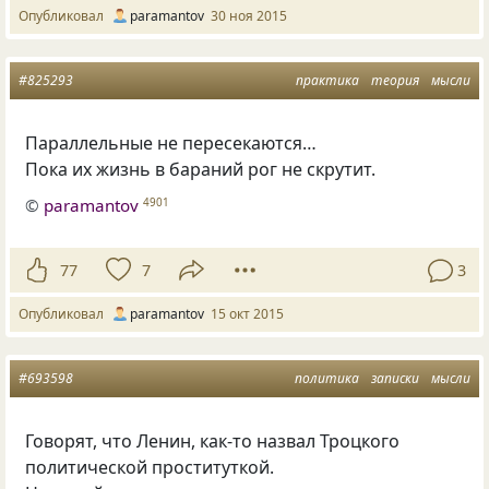
Опубликовал
paramantov
30 ноя 2015
#825293
практика
теория
мысли
Параллельные не пересекаются…
Пока их жизнь в бараний рог не скрутит.
©
paramantov
4901
77
7
3
Опубликовал
paramantov
15 окт 2015
#693598
политика
записки
мысли
Говорят, что Ленин, как-то назвал Троцкого
политической проституткой.