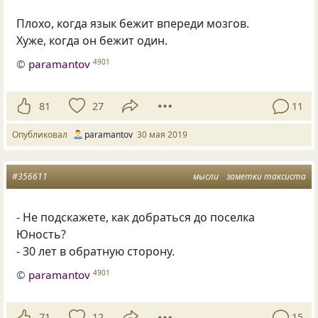
Плохо
,
когда язык бежит впереди мозгов.
Хуже
,
когда он бежит один.
©
paramantov
4901
81
27
11
Опубликовал
paramantov
30 мая 2019
#356611
мысли
заметки таксиста
- Не подскажете, как добраться до поселка
Юность?
- 30 лет в обратную сторону.
©
paramantov
4901
71
12
15