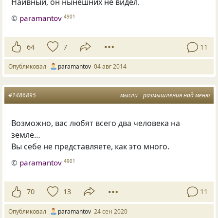
Наивный, он нынешних не видел.
©
paramantov
4901
64
7
11
Опубликовал
paramantov
04 авг 2014
#1486895
мысли
размышления над меню
Возможно, вас любят всего два человека на
земле…
Вы себе не представляете, как это много.
©
paramantov
4901
70
13
11
Опубликовал
paramantov
24 сен 2020