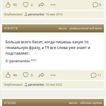
50
2
5
Опубликовал
paramantov
16 мая 2014
#1818778
мысли
размышления над меню
Больше всего бесит, когда пишешь какую то
гениальную фразу, а Т9 все слова уже знает и
подставляет.
©
paramantov
4901
49
5
11
Опубликовал
paramantov
20 ноя 2022
#732565
мысли
одесские шутки