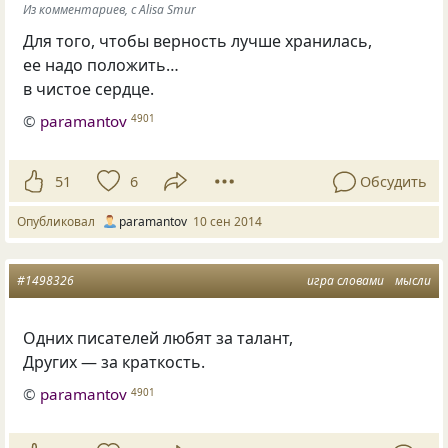
Из комментариев, с Alisa Smur
Для того, чтобы верность лучше хранилась,
ее надо положить…
в чистое сердце.
©
paramantov
4901
51
6
Обсудить
Опубликовал
paramantov
10 сен 2014
#1498326
игра словами
мысли
Одних писателей любят за талант,
Других — за краткость.
©
paramantov
4901