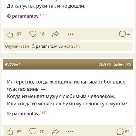
До капусты, руки так и не дошли.
©
paramantov
4901
87
16
4
Опубликовал
paramantov
23 ноя 2014
#383881
измена
женщина
Интересно, когда женщина испытывает большее
чувство вины —
Когда изменяет мужу с любимым человеком,
Или когда изменяет любимому человеку с мужем?
©
paramantov
4901
65
20
62