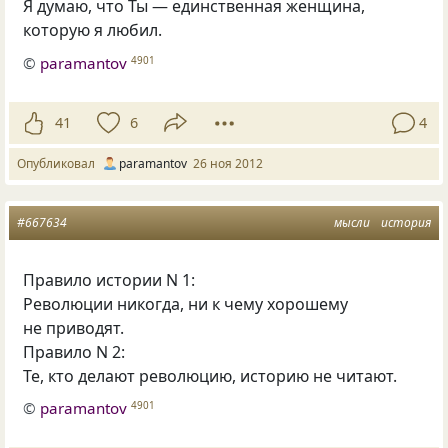
Я думаю, что Ты — единственная женщина,
которую я любил.
©
paramantov
4901
41
6
4
Опубликовал
paramantov
26 ноя 2012
#667634
мысли
история
Правило истории N 1:
Революции никогда, ни к чему хорошему
не приводят.
Правило N 2:
Те, кто делают революцию, историю не читают.
©
paramantov
4901