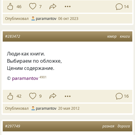
46
7
14
Опубликовал
paramantov
06 окт 2023
#283472
юмор
книги
Люди-как книги.
Выбираем по обложке,
Ценим содержание.
©
paramantov
4901
42
9
16
Опубликовал
paramantov
20 мая 2012
#297749
разная
дорога