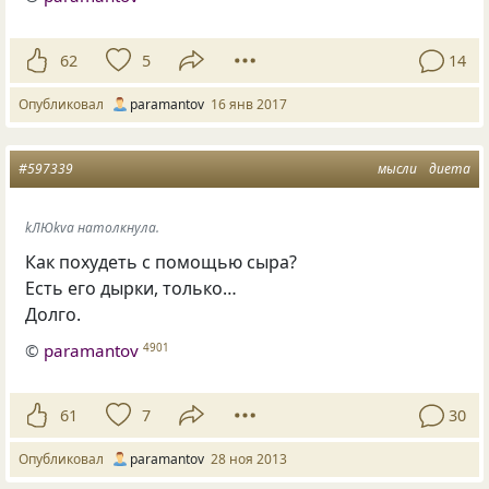
62
5
14
Опубликовал
paramantov
16 янв 2017
#597339
мысли
диета
kЛЮkva натолкнула.
Как похудеть с помощью сыра?
Есть его дырки, только…
Долго.
©
paramantov
4901
61
7
30
Опубликовал
paramantov
28 ноя 2013