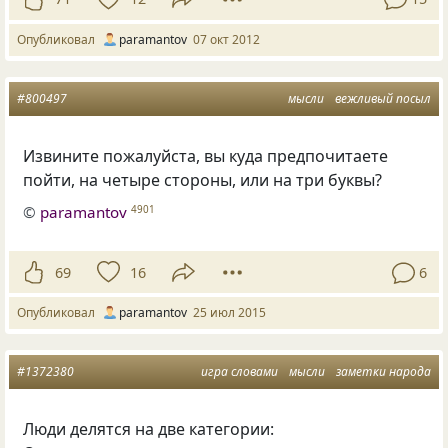
Опубликовал
paramantov
07 окт 2012
#800497
мысли
вежливый посыл
Извините пожалуйста, вы куда предпочитаете
пойти, на четыре стороны, или на три буквы?
©
paramantov
4901
69
16
6
Опубликовал
paramantov
25 июл 2015
#1372380
игра словами
мысли
заметки народа
Люди делятся на две категории: