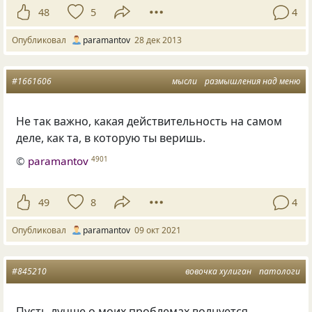
48
5
4
Опубликовал
paramantov
28 дек 2013
#1661606
мысли
размышления над меню
Не так важно, какая действительность на самом
деле, как та, в которую ты веришь.
©
paramantov
4901
49
8
4
Опубликовал
paramantov
09 окт 2021
#845210
вовочка хулиган
патологи
Пусть лучше о моих проблемах волнуется