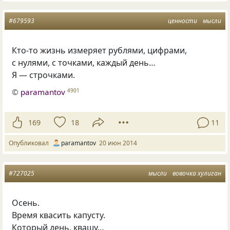
#679593
ценности
мысли
Кто-то жизнь измеряет рублями, цифрами,
с нулями, с точками, каждый день…
Я — строчками.
©
paramantov
4901
169
18
11
Опубликовал
paramantov
20 июн 2014
#727025
мысли
вовочка хулиган
Осень.
Время квасить капусту.
Который день, квашу…