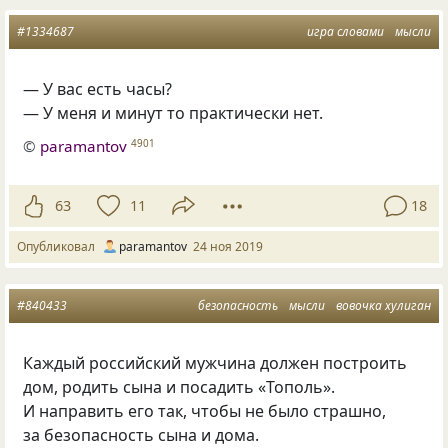
#1334687
игра словами
мысли
— У вас есть часы?
— У меня и минут то практически нет.
©
paramantov
4901
63
11
18
Опубликовал
paramantov
24 ноя 2019
#840433
безопасность
мысли
вовочка хулиган
Каждый российский мужчина должен построить
дом, родить сына и посадить
«
Тополь».
И направить его так, чтобы не было страшно,
за безопасность сына и дома.