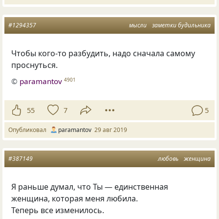
#1294357
мысли
заметки будильника
Чтобы кого-то разбудить
,
надо сначала самому
проснуться.
©
paramantov
4901
55
7
5
Опубликовал
paramantov
29 авг 2019
#387149
любовь
женщина
Я раньше думал, что Ты — единственная
женщина, которая меня любила.
Теперь все изменилось.