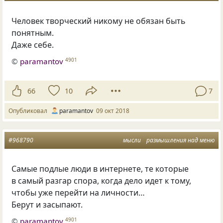
Человек творческий никому не обязан быть
понятным.
Даже себе.
©
paramantov
4901
66
10
7
Опубликовал
paramantov
09 окт 2018
#968790
мысли
размышления над меню
Самые подлые люди в интернете, те которые
в самый разгар спора, когда дело идет к тому,
чтобы уже перейти на личности…
Берут и засыпают.
©
paramantov
4901