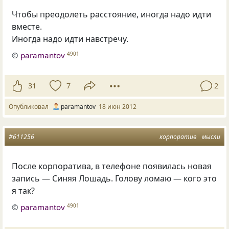
Чтобы преодолеть расстояние, иногда надо идти
вместе.
Иногда надо идти навстречу.
©
paramantov
4901
31
7
2
Опубликовал
paramantov
18 июн 2012
#611256
корпоратив
мысли
После корпоратива, в телефоне появилась новая
запись — Синяя Лошадь. Голову ломаю — кого это
я так?
©
paramantov
4901