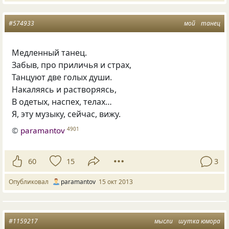
#574933
мой
танец
Медленный танец.
Забыв, про приличья и страх,
Танцуют две голых души.
Накаляясь и растворяясь,
В одетых, наспех, телах…
Я, эту музыку, сейчас, вижу.
©
paramantov
4901
60
15
3
Опубликовал
paramantov
15 окт 2013
#1159217
мысли
шутка юмора