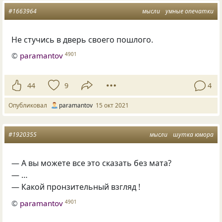
#1663964
мысли
умные опечатки
Не стучись в дверь своего пошлого.
©
paramantov
4901
44
9
4
Опубликовал
paramantov
15 окт 2021
#1920355
мысли
шутка юмора
— А вы можете все это сказать без мата?
— …
— Какой пронзительный взгляд !
©
paramantov
4901