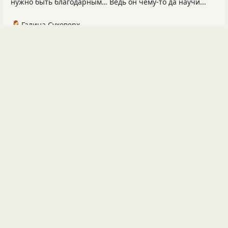
нужно быть благодарным… Ведь он чему-то да научи...
Галина Суховерх
Не по вкусу пришёлся, а может, не по зубам..
Валентина-Софи
Спасибо, Женя, за добрые и светлые пожелания!😘
PLutоvkА
Ну это было в прошлых веках, когда поэтов было мало)
PLutоvkА
Знают, но вслух помалкивают ))
ещё комментарии ⮕
ЛУЧШИЕ КОММЕНТАРИИ ЗА СУТКИ
PLutоvkА