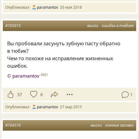
Опубликовал
paramantov
20 мая 2018
#765015
мысли
ошибки в тюбике
Вы пробовали засунуть зубную пасту обратно
в тюбик?
Чем-то похоже на исправление жизненных
ошибок.
©
paramantov
4901
37
6
1
Опубликовал
paramantov
27 мар 2015
#704570
мысли
осенние заговки