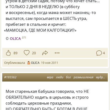
утром в детский садик, потому что хочет спать…
и ТОЛЬКО 2 ДНЯ В НЕДЕЛЮ
(
в субботу
и воскресенье), когда мама может наконец -то
выспатся, сам просыпается в ШЕСТЬ утра,
прибегает в спальню и кричит:
«
МАМОЦКА, ГДЕ МОИ КАЛГОТАЦКИ?»
©
OLICA
371
89
20
4
Опубликовала
OLICA
19 ноя 2011
#195562
вера
люди
бог
размышления
мудрость
Моя старенькая бабушка говорила, что НЕ
ОБЯЗАТЕЛЬНО ходить в церьковь и строго
соблюдать церковные праздники,
НО ОБЯЗАТЕЛЬНО БЫТЬ С БОГОМ В ДУШЕ