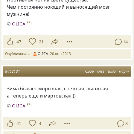
Чем постоянно ноющий и выносящий мозг
мужчина!
©
OLICA
371
47
21
14
Опубликовала
OLICA
20 янв 2013
#462131
юмор
снег
зима
март
Зима бывает морозная, снежная. вьюжная…
а теперь еще и мартовская:))
©
OLICA
371
41
4
3