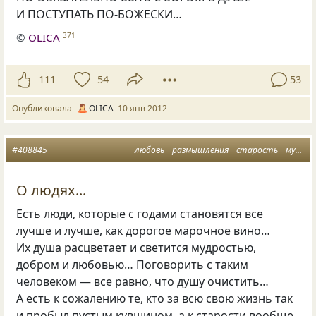
И ПОСТУПАТЬ ПО-БОЖЕСКИ…
©
OLICA
371
111
54
53
Опубликовала
OLICA
10 янв 2012
#408845
любовь
размышления
старость
мудрость
О людях...
Есть люди, которые с годами становятся все
лучше и лучше, как дорогое марочное вино…
Их душа расцветает и светится мудростью,
добром и любовью… Поговорить с таким
человеком — все равно, что душу очистить…
А есть к сожалению те, кто за всю свою жизнь так
и пробыл пустым кувшином, а к старости вообще