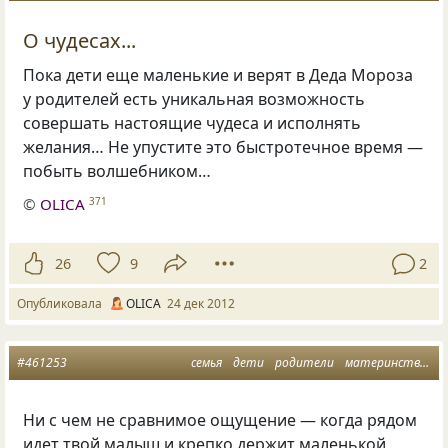
О чудесах...
Пока дети еще маленькие и верят в Деда Мороза
у родителей есть уникальная возможность
совершать настоящие чудеса и исполнять
желания… Не упустите это быстротечное время —
побыть волшебником…
©
OLICA
371
26
9
2
Опубликовала
OLICA
24 дек 2012
#461253
семья
дети
родители
материнство
о
Ни с чем не сравнимое ощущение — когда рядом
идет твой малыш и крепко держит маленькой