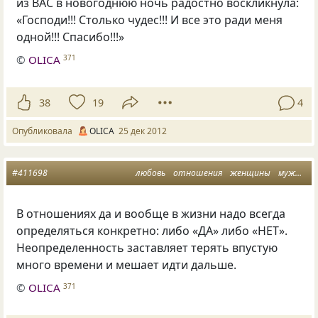
из ВАС в новогоднюю ночь радостно воскликнула:
«Господи!!! Столько чудес!!! И все это ради меня
одной!!! Спасибо!!!»
©
OLICA
371
38
19
4
Опубликовала
OLICA
25 дек 2012
#411698
любовь
отношения
женщины
мужчины
В отношениях да и вообще в жизни надо всегда
определяться конкретно: либо
«
ДА» либо
«
НЕТ».
Неопределенность заставляет терять впустую
много времени и мешает идти дальше.
©
OLICA
371