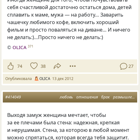
себя счастливой достаточно остаться дома, детей
сплавить к маме, мужа — на работу… Заварить
чашечку любимого кофе, включить хороший
фильм и просто поваляться на диване… И ничего
не делать:)…Просто ничего не делать:)
©
OLICA
371
74
38
27
Опубликовала
OLICA
13 дек 2012
#414049
любовь
отношения
брак
размышления
Выходя замуж женщина мечтает, чтобы
за ее плечами была стена: надежная, крепкая
и нерушимая. Стена, за которою в любой момент
можно спрятаться, которая всегда тебя защитит.