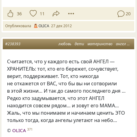
36
11
20
Опубликовала
OLICA
27 дек 2012
#238393
любовь
дети
материнство
ангел
мам
Считается, что у каждого есть свой АНГЕЛ —
ХРАНИТЕЛЬ: тот, кто его бережет, сочувствует,
верит, поддерживает. Тот, кто никогда
не откажется от ВАС, что бы вы ни сотворили
в этой жизни… И так до самого последнего дня …
Редко кто задумывается, что этот АНГЕЛ
находится совсем рядом… и зовут его МАМА…
Жаль, что мы понимаем и начинаем ценить ЭТО
только тогда, когда ангелы улетают на небо…
©
OLICA
371