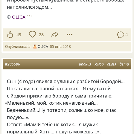
наполнился ядом…
©
OLICA
371
49
28
4
Опубликовала
OLICA
05 янв 2013
#206586
ирония
юмор
семья
дети
Сын
(
4 года) явился с улицы с разбитой бородой…
Покатались с папой на санках… Я ему ватой
с йодом прижигаю бороду и сама причитаю:
«
Маленький, мой, котик ненаглядный…
Бедненький…Ну потерпи, солнышко мое, счас
подую…».
Ответ: «Мам!Я тебе не котик… я мужик
нормальный! Хотя… подуть можешь…».