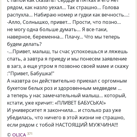
рядом, как назло уехал… Так страшно… Голова
распухла… Набираю номер и гудки как вечность…:
-Алло, Солнышко, привет… Прости, что позно…
не могу одна больше думать… Я все-таки,
наверное, беременна… Плачу… Что мы теперь
будем делать?
-…Привет, малыш, ты счас успокоешься и ляжешь
спать, а завтра я приеду и мы понесем заявление
в загз, а еще утром я позвоню своей маме и скажу
:"Привет, Бабушка!"
А назвтра он действительно приехал с оргомным
букетом белых роз и здоровенным медведем …
а теперь у нас замечательный малыш… который,
кстати, уже кричит: «ПЛИВЕТ БАБУСЬКА!»
И университет я закончила… и столько раз уже
убедилась, что ничего в этой жизни не страшно,
если рядом с тобой НАСТОЯЩИЙ МУЖЧИНА!!!
©
OLICA
371