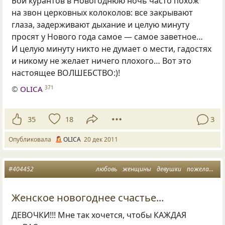
Бой курантов в Новогоднюю ночь часто похож
на звон церковных колоколов: все закрывают
глаза, задерживают дыхание и целую минуту
просят у Нового года самое — самое заветное…
И целую минуту никто не думает о мести, гадостях
и никому не желает ничего плохого… Вот это
настоящее ВОЛШЕБСТВО:)!
©
OLICA
371
35
18
3
Опубликовала
OLICA
20 дек 2011
#404452
любовь
женщины
девушки
пожелания
Женское новогоднее счастье...
ДЕВОЧКИ!!! Мне так хочется, чтобы КАЖДАЯ