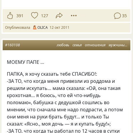
391
127
35
Опубликовала
OLICA
12 окт 2011
#160108
любовь
семья
отношения
мужчины
ро
МОЕМУ ПАПЕ …
ПАПКА, я хочу сказать тебе СПАСИБО!:
-ЗА ТО, что когда меня привезли из роддома и
решили искупать… мама сказала: «Ой, она такая
крохотная… я боюсь, что ей что-нибудь
поломаю», бабушка с дедушкой сошлись во
мнении, что сначала мне надо подрасти, а потом
они меня на руки брать будут… и только Ты
сказал: «Ясно., моя дочь — я и купать буду!»;
-ЗА ТО, что когда ты работал по 12 часов в сутки