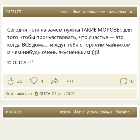
#217175
семья
дом
отношения
женщины
мужчины
Сегодня поняла зачем нужны ТАКИЕ МОРОЗЫ: для
того чтобы прочувствовать, что cчастье — это
когда ВСЕ дома… и ждут тебя с горячим чайником
и чем-нибудь очень вкусненьким:))))!
©
OLICA
371
25
4
10
Опубликовала
OLICA
03 фев 2012
#165403
жизнь
дети
размышления
богатство
САМЫЕ БОГАТЫЕ В МИРЕ ЛЮДИ — ЭТО
МАЛЫШИ… У них все еще впереди: и счастье