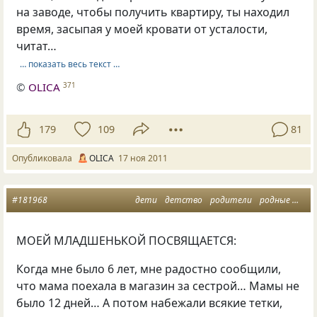
на заводе, чтобы получить квартиру, ты находил
время, засыпая у моей кровати от усталости,
читат…
… показать весь текст …
©
OLICA
371
179
109
81
Опубликовала
OLICA
17 ноя 2011
#181968
дети
детство
родители
родные
сест
МОЕЙ МЛАДШЕНЬКОЙ ПОСВЯЩАЕТСЯ:
Когда мне было 6 лет, мне радостно сообщили,
что мама поехала в магазин за сестрой… Мамы не
было 12 дней… А потом набежали всякие тетки,