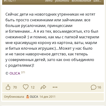
#178271
дети
родители
воспоминания
школа
Сейчас дети на новогодних утренниках не хотят
быть просто снежинками или зайчиками. все
больше русалочками, принцессами
и бэтменами… А я из тех, восьмидесятых, кто был
снежинкой :) и помню, как мы с папкой мастерили
мне красивущую корону из картона, ваты, марли
и битых елочных игрушек:)…Может у нас было
и не такое навороченое детство, как теперь
у соверменных детей, зато как оно объединяло
с родителями:)!
©
OLICA
371
70
12
16
Опубликовала
OLICA
14 дек 2011