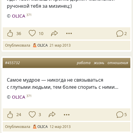
ручонкой тебя за мизинец:)
©
OLICA
371
36
10
2
Опубликовала
OLICA
21 мар 2013
#455732
работа
жизнь
отношения
Самое мудрое — никогда не связываться
с глупыми людьми, тем более спорить с ними…
©
OLICA
371
24
3
5
Опубликовала
OLICA
12 мар 2013