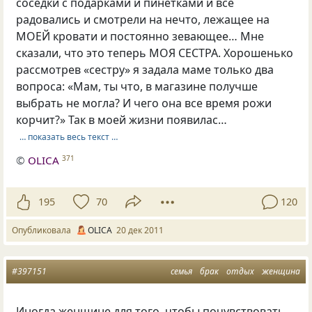
соседки с подарками и пинетками и все
радовались и смотрели на нечто, лежащее на
МОЕЙ кровати и постоянно зевающее… Мне
сказали, что это теперь МОЯ СЕСТРА. Хорошенько
рассмотрев «сестру» я задала маме только два
вопроса: «Мам, ты что, в магазине получше
выбрать не могла? И чего она все время рожи
корчит?» Так в моей жизни появилас…
… показать весь текст …
©
OLICA
371
195
70
120
Опубликовала
OLICA
20 дек 2011
#397151
семья
брак
отдых
женщина
Иногда женщине для того, чтобы почувствовать