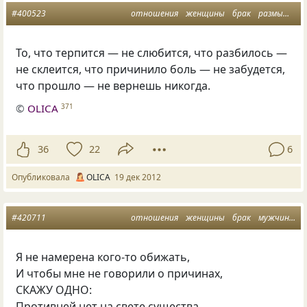
#400523
отношения
женщины
брак
размышления
То, что терпится — не слюбится, что разбилось —
не склеится, что причинило боль — не забудется,
что прошло — не вернешь никогда.
©
OLICA
371
36
22
6
Опубликовала
OLICA
19 дек 2012
#420711
отношения
женщины
брак
мужчины
Я не намерена кого-то обижать,
И чтобы мне не говорили о причинах,
СКАЖУ ОДНО:
Противней нет на свете существа,