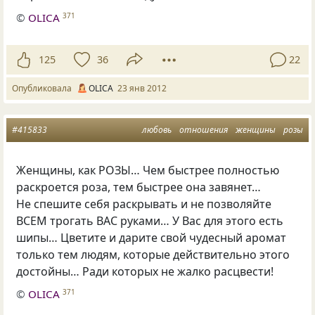
©
OLICA
371
125
36
22
Опубликовала
OLICA
23 янв 2012
#415833
любовь
отношения
женщины
розы
Женщины, как РОЗЫ… Чем быстрее полностью
раскроется роза, тем быстрее она завянет…
Не спешите себя раскрывать и не позволяйте
ВСЕМ трогать ВАС руками… У Вас для этого есть
шипы… Цветите и дарите свой чудесный аромат
только тем людям, которые действительно этого
достойны… Ради которых не жалко расцвести!
©
OLICA
371