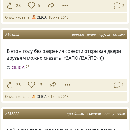
28
5
2
Опубликовала
OLICA
18 янв 2013
#408292
ирония
юмор
друзья
прикол
В этом году без зазрения совести открывая двери
друзьям можно сказать: «ЗАПОЛЗАЙТЕ»:)))
©
OLICA
371
23
15
1
Опубликовала
OLICA
01 янв 2013
#182222
праздники
времена года
улыбки