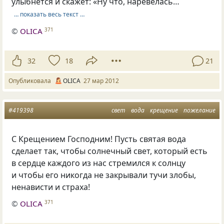
улыбнется и скажет: «Ну что, наревелась…
… показать весь текст …
©
OLICA
371
32
18
21
Опубликовала
OLICA
27 мар 2012
#419398
свет
вода
крещение
пожелание
С Крещением Господним! Пусть святая вода
сделает так, чтобы солнечный свет, который есть
в сердце каждого из нас стремился к солнцу
и чтобы его никогда не закрывали тучи злобы,
ненависти и страха!
©
OLICA
371