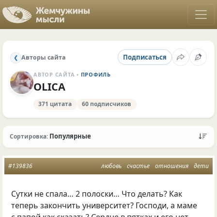
Подписаться
Авторы сайта
❮
АВТОР САЙТА •
ПРОФИЛЬ
OLICA
371 цитата
60 подписчиков
Популярные
Сортировка:
#139836
любовь
счастье
отношения
дети
Сутки не спала… 2 полоски… Что делать? Как
теперь закончить университет? Господи, а маме
с папой как сказать? Сердце в пятках и его нет