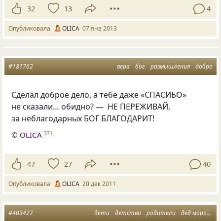
32
13
4
Опубликовала
OLICA
07 янв 2013
#181762
вера
бог
размышления
добро
Сделал доброе дело, а тебе даже
«
СПАСИБО»
не сказали… обидно? — НЕ ПЕРЕЖИВАЙ,
за неблагодарных БОГ БЛАГОДАРИТ!
©
OLICA
371
47
27
40
Опубликовала
OLICA
20 дек 2011
#403427
дети
детство
родители
дед мороз
но