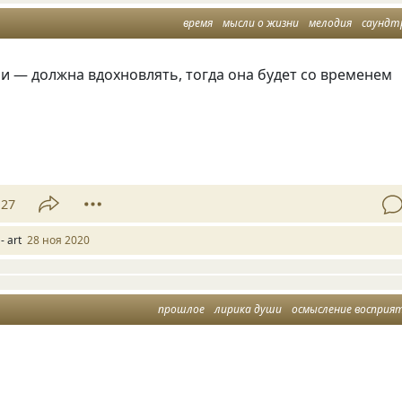
время
мысли о жизни
мелодия
саундт
и — должна вдохновлять, тогда она будет со временем
27
- art
28 ноя 2020
прошлое
лирика души
осмысление восприя