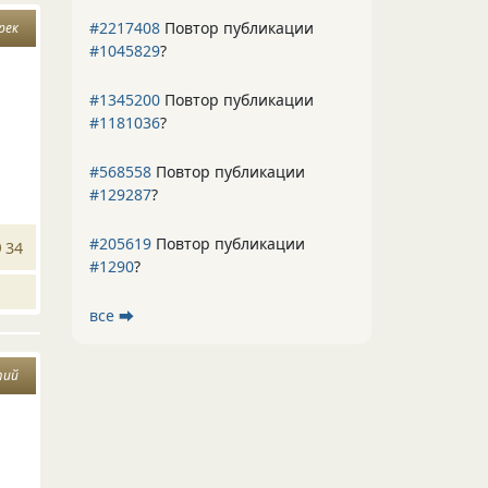
#2217408
Повтор публикации
рек
#1045829
?
#1345200
Повтор публикации
#1181036
?
#568558
Повтор публикации
#129287
?
#205619
Повтор публикации
34
#1290
?
все ⮕
тий