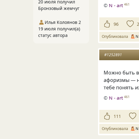
20 июля получил
©
N - art
461
Бронзовый жемчуг
Илья Колоянов 2
96
19 июля получил(а)
статус автора
Опубликовала
N 
#1252891
Можно быть в
афоризмы — н
тебе понять и
©
N - art
461
111
Опубликовала
N 