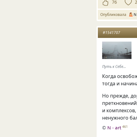
76
Опубликовала
N 
#1541707
Путь к Себе...
Когда освобож
тогда и начин
Но прежде, до
преткновений,
и комплексов,
ненужного бал
©
N - art
461