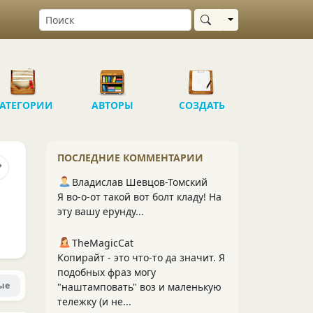
Выбрать область
АТЕГОРИИ
АВТОРЫ
СОЗДАТЬ
ПОСЛЕДНИЕ КОММЕНТАРИИ
Владислав Шевцов-Томский
Я во-о-от такой вот болт кладу! На
эту вашу ерунду...
TheMagicCat
Копирайт - это что-то да значит. Я
подобных фраз могу
ые
"наштамповать" воз и маленькую
тележку (и не...