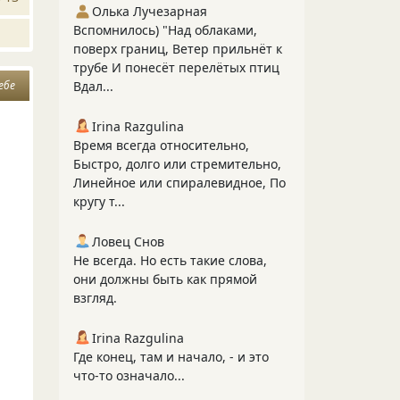
Олька Лучезарная
Вспомнилось) "Над облаками,
поверх границ, Ветер прильнёт к
трубе И понесёт перелётых птиц
Вдал...
ебе
Irina Razgulina
Время всегда относительно,
Быстро, долго или стремительно,
Линейное или спиралевидное, По
кругу т...
Ловец Снов
Не всегда. Но есть такие слова,
они должны быть как прямой
взгляд.
Irina Razgulina
Где конец, там и начало, - и это
что-то означало...