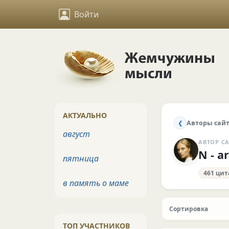
Войти
АКТУАЛЬНО
Авторы сай
❮
август
АВТОР С
N - ar
пятница
461 цит
в память о маме
Сортировка
ТОП УЧАСТНИКОВ