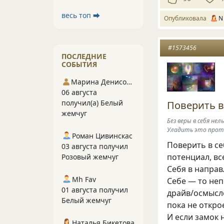
весь топ ⮕
Опубликовала
N 
#1573456
ПОСЛЕДНИЕ
СОБЫТИЯ
Марина Денисова 5
06 августа
получил(а) Белый
Поверить в 
жемчуг
Без веры в себя не
Уладить это проти
Роман Цивинскас
Поверить в се
03 августа получил
потенциал, вс
Розовый жемчуг
Себя в направ
Mh Fav
Себе — то неп
01 августа получил
драйв/осмысле
Белый жемчуг
пока не откро
И если замок 
Наталья Бикетова