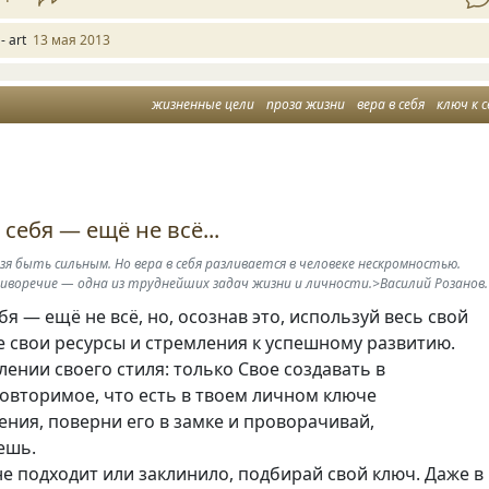
- art
13 мая 2013
жизненные цели
проза жизни
вера в себя
ключ к с
себя — ещё не всё...
льзя быть сильным. Но вера в себя разливается в человеке нескромностью.
воречие — одна из труднейших задач жизни и личности.>Василий Розанов.
бя — ещё не всё, но, осознав это, используй весь свой
е свои ресурсы и стремления к успешному развитию.
лении своего стиля: только Свое создавать в
овторимое, что есть в твоем личном ключе
ния, поверни его в замке и проворачивай,
ешь.
не подходит или заклинило, подбирай свой ключ. Даже в