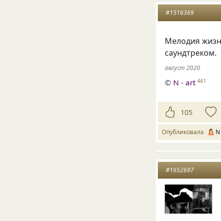
#1516369
Мелодия жизн
саундтреком.
август 2020
©
N - art
461
105
Опубликовала
N 
#1652697