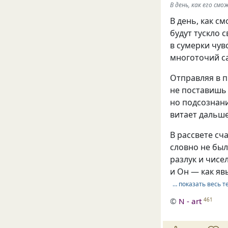
В день, как его см
В день, как с
будут тускло с
в сумерки чув
многоточий са
Отправляя в 
не поставишь 
но подсознан
витает дальше
В рассвете сч
словно не был
разлук и чисе
и Он — как яв
… показать весь т
©
N - art
461