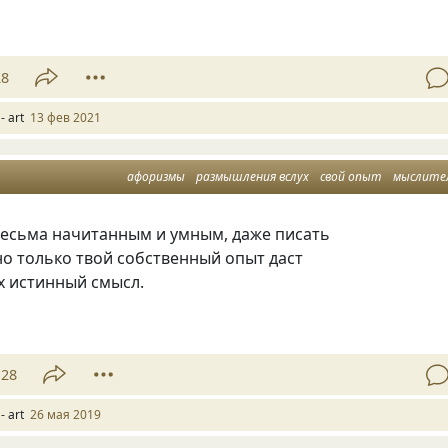
28
- art
13 фев 2021
афоризмы
размышления вслух
свой опыт
мыслитель меся
есьма начитанным и умным
,
даже писать
о только твой собственный опыт даст
х истинный смысл.
28
- art
26 мая 2019