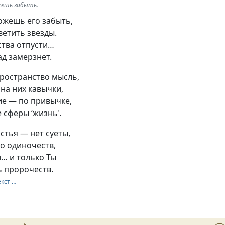
ожешь забыть.
можешь его забыть,
ветить звезды.
ства отпусти…
д замерзнет.
пространство мысль,
на них кавычки,
ие — по привычке,
 сферы ‘жизнь'.
астья — нет суеты,
о одиночеств,
л… и только Ты
ь пророчеств.
екст …