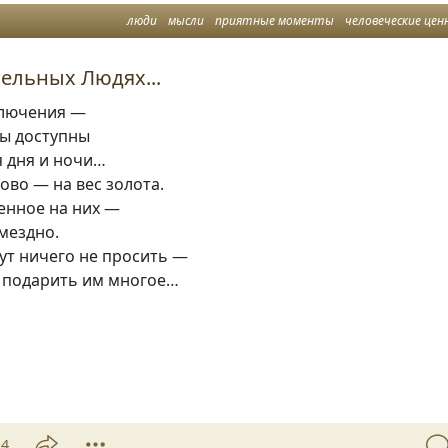
люди
мысли
приятные моменты
человеческие ценност
ельных Людях...
ключения —
мы доступны
я дня и ночи…
лово — на вес золота.
енное на них —
мездно.
ут ничего не просить —
 подарить им многое…
14