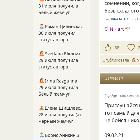
сомнении, ког
31 июля получила
безысходного 
Белый жемчуг
… показать весь т
Роман Цивинскас
©
N - art
461
30 июля получил
статус автора
88
Svetlana Efimova
29 июля получила
Опубликовала
N 
статус автора
#1555010
Irina Razgulina
29 июля получила
Белый жемчуг
Сердце - как компас
Прислушайся к
Елена Шишлевская
тот самый для
28 июля получил(а)
не бойся нико
Черный жемчуг
.
09.02.21
Борис Аникин 3