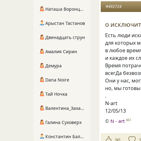
#492724
Наташа Воронцова
Арыстан Тастанов
о исключит
Есть люди ис
Двенадцать струн
для которых 
в любое врем
Амалия Сирин
и каждое их с
Время потрач
Демура
всегДа безвоз
Dana Noire
Они у нас
,
мог
но
,
мы готовы
Тай Ночка
.
N-art
Валентина_Захарова
12/05/13
©
N - art
461
Галина Суховерх
Константин Балухта
90