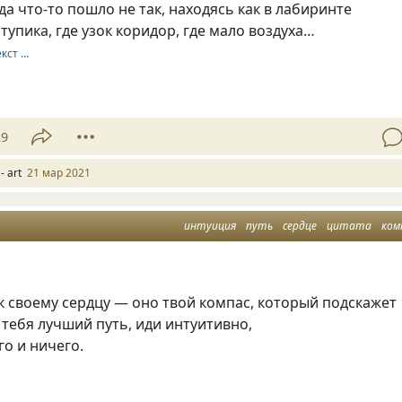
да что-то пошло не так, находясь как в лабиринте
тупика, где узок коридор, где мало воздуха…
екст …
29
- art
21 мар 2021
интуиция
путь
сердце
цитата
ком
 своему сердцу — оно твой компас, который подскажет
 тебя лучший путь, иди интуитивно,
го и ничего.