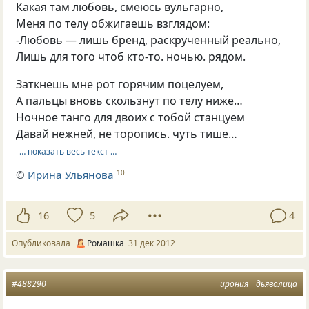
Какая там любовь, смеюсь вульгарно,
Меня по телу обжигаешь взглядом:
-Любовь — лишь бренд, раскрученный реально,
Лишь для того чтоб кто-то. ночью. рядом.
Заткнешь мне рот горячим поцелуем,
А пальцы вновь скользнут по телу ниже…
Ночное танго для двоих с тобой станцуем
Давай нежней, не торопись. чуть тише…
… показать весь текст …
©
Ирина Ульянова
10
16
5
4
Опубликовала
Ромашка
31 дек 2012
#488290
ирония
дьяволица