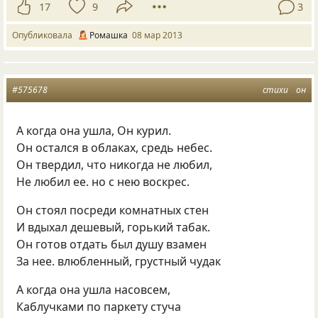
17
9
3
Опубликовала
Ромашка
08 мар 2013
#575678
стихи
он
А когда она ушла, Он курил.
Он остался в облаках, средь небес.
Он твердил, что никогда не любил,
Не любил ее. но с нею воскрес.
Он стоял посреди комнатных стен
И вдыхал дешевый, горький табак.
Он готов отдать был душу взамен
За нее. влюбленный, грустный чудак
А когда она ушла насовсем,
Каблучками по паркету стуча