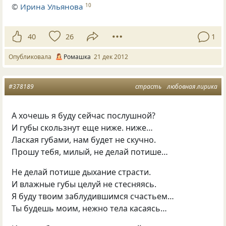
©
Ирина Ульянова
10
40
26
1
Опубликовала
Ромашка
21 дек 2012
#378189
страсть
любовная лирика
А хочешь я буду сейчас послушной?
И губы скользнут еще ниже. ниже…
Лаская губами, нам будет не скучно.
Прошу тебя, милый, не делай потише…
Не делай потише дыхание страсти.
И влажные губы целуй не стесняясь.
Я буду твоим заблудившимся счастьем…
Ты будешь моим, нежно тела касаясь…