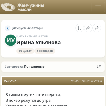
Цитируемые авторы
❮
ЦИТИРУЕМЫЙ АВТОР
ИУ
Ирина Ульянова
10 цитат
5 закладок
Популярные
Сортировка:
#475892
стихи
стихи о жизни
В тихом омуте черти водятся,
В покер режутся до утра,
Хлещут виски, по пьяне ссорятся