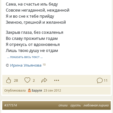
Сама, на счастье иль беду
Совсем негаданной, нежданной
Я и во сне к тебе прийду
Земною, грешной и желанной
Закрыв глаза, без сожаленья
Во славу прожитым годам
Я отрекусь от вдохновенья
Лишь твою душу не отдам
… показать весь текст …
©
Ирина Ульянова
10
28
2
11
Опубликовала
Баруля
23 сен 2012
#377574
стихи
грусть
любовная лирика