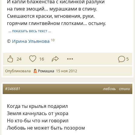
И капли блаженства с кислинкой разлуки
на пике эмоций… мурашками в спину.
Смешаются краски, мгновения, руки.
горячим глинтвейном глотками… остыну.
… показать весь текст …
©
Ирина Ульянова
10
24
16
5
Опубликовала
Ромашка
15 ноя 2012
#346681
любовь
стихи
Когда ты крылья подарил
Земля качнулась от укора
Но кто-бы что ни говорил
Любовь не может быть позором