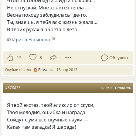
Чтоб за тобой идти… Идти по краю…
Не отпускай. Мне хочется тепла —
Весна походу заблудилась где-то.
Ты, знаешь, я тебя всю жизнь ждала…
В твоих руках я обретаю лето…
©
Ирина Ульянова
10
15
8
Обсудить
Опубликовала
Ромашка
18 апр 2013
#378817
стихи
страсть
Я твой экстаз, твой эликсир от скуки,
Твоя мелодия, ошибка и награда.
Сойдут с ума все скучные науки —
Какая там загадка! Я шарада!