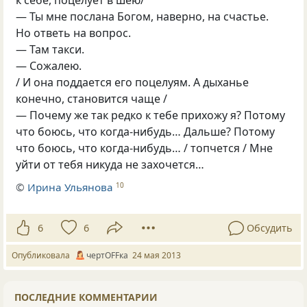
к себе, поцелует в шею/
— Ты мне послана Богом, наверно, на счастье.
Но ответь на вопрос.
— Там такси.
— Сожалею.
/ И она поддается его поцелуям. А дыханье
конечно, становится чаще /
— Почему же так редко к тебе прихожу я? Потому
что боюсь, что когда-нибудь… Дальше? Потому
что боюсь, что когда-нибудь… / топчется / Мне
уйти от тебя никуда не захочется…
©
Ирина Ульянова
10
6
6
Обсудить
Опубликовала
чертOFFка
24 мая 2013
ПОСЛЕДНИЕ КОММЕНТАРИИ