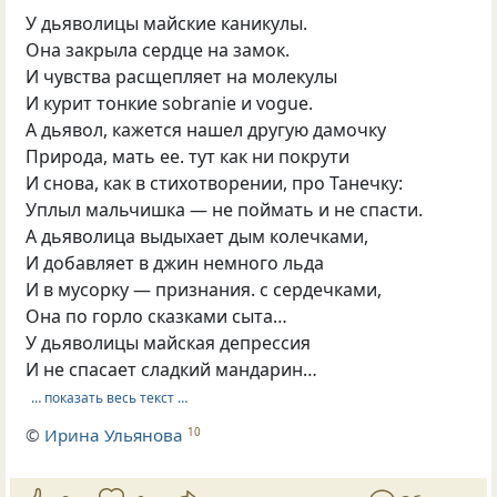
У дьяволицы майские каникулы.
Она закрыла сердце на замок.
И чувства расщепляет на молекулы
И курит тонкие sobranie и vogue.
А дьявол, кажется нашел другую дамочку
Природа, мать ее. тут как ни покрути
И снова, как в стихотворении, про Танечку:
Уплыл мальчишка — не поймать и не спасти.
А дьяволица выдыхает дым колечками,
И добавляет в джин немного льда
И в мусорку — признания. с сердечками,
Она по горло сказками сыта…
У дьяволицы майская депрессия
И не спасает сладкий мандарин…
… показать весь текст …
©
Ирина Ульянова
10