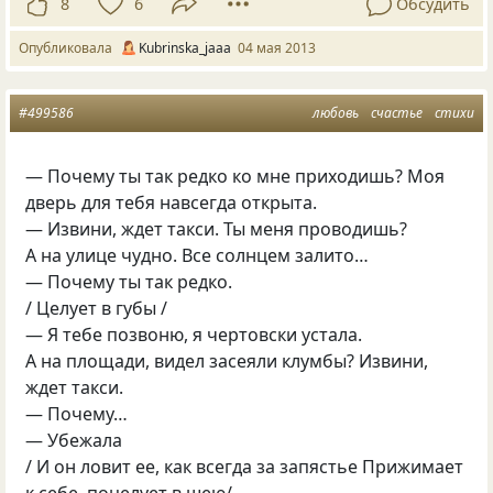
8
6
Обсудить
Опубликовала
Kubrinska_jaaa
04 мая 2013
#499586
любовь
счастье
стихи
— Почему ты так редко ко мне приходишь? Моя
дверь для тебя навсегда открыта.
— Извини, ждет такси. Ты меня проводишь?
А на улице чудно. Все солнцем залито…
— Почему ты так редко.
/ Целует в губы /
— Я тебе позвоню, я чертовски устала.
А на площади, видел засеяли клумбы? Извини,
ждет такси.
— Почему…
— Убежала
/ И он ловит ее, как всегда за запястье Прижимает