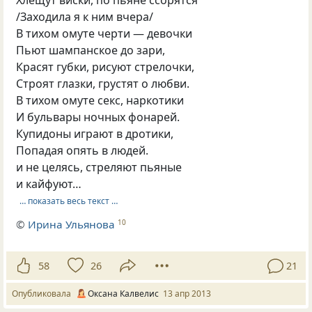
/Заходила я к ним вчера/
В тихом омуте черти — девочки
Пьют шампанское до зари,
Красят губки, рисуют стрелочки,
Строят глазки, грустят о любви.
В тихом омуте секс, наркотики
И бульвары ночных фонарей.
Купидоны играют в дротики,
Попадая опять в людей.
и не целясь, стреляют пьяные
и кайфуют…
… показать весь текст …
©
Ирина Ульянова
10
58
26
21
Опубликовала
Оксана Калвелис
13 апр 2013