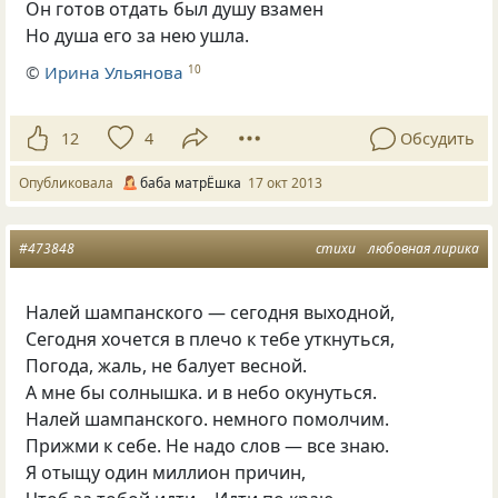
Он готов отдать был душу взамен
Но душа его за нею ушла.
©
Ирина Ульянова
10
12
4
Обсудить
Опубликовала
баба матрЁшка
17 окт 2013
#473848
стихи
любовная лирика
Налей шампанского — сегодня выходной,
Сегодня хочется в плечо к тебе уткнуться,
Погода, жаль, не балует весной.
А мне бы солнышка. и в небо окунуться.
Налей шампанского. немного помолчим.
Прижми к себе. Не надо слов — все знаю.
Я отыщу один миллион причин,