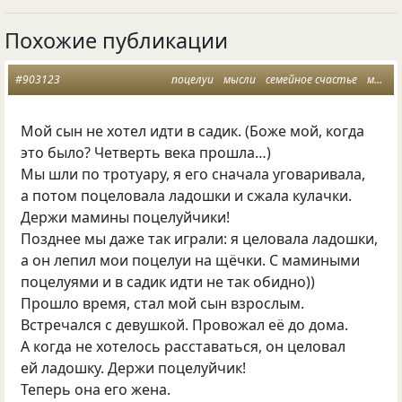
Похожие публикации
#903123
поцелуи
мысли
семейное счастье
моинаблюдения
Мой сын не хотел идти в садик.
(
Боже мой, когда
это было? Четверть века прошла…)
Мы шли по тротуару, я его сначала уговаривала,
а потом поцеловала ладошки и сжала кулачки.
Держи мамины поцелуйчики!
Позднее мы даже так играли: я целовала ладошки,
а он лепил мои поцелуи на щёчки. С мамиными
поцелуями и в садик идти не так обидно))
Прошло время, стал мой сын взрослым.
Встречался с девушкой. Провожал её до дома.
А когда не хотелось расставаться, он целовал
ей ладошку. Держи поцелуйчик!
Теперь она его жена.