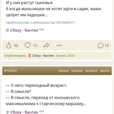
И у них растут сыновья.
А когда мальчишки не хотят идти в садик, мама
целует им ладошки…
Свидетельство о публикации №216070800911
©
Сбоку - бантик
438
90
15
18
Опубликовала
Сбоку - бантик
24 июн 2016
#792852
ирония
сарказм
возраст
мысли
— У него переходный возраст.
— В смысле?
— В смысле, переход от юношеского
максимализма к старческому маразму…
©
Сбоку - бантик
438