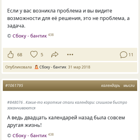
Если у вас возникла проблема и вы видите
возможности для её решения
,
это не проблема
,
а
задача.
©
Сбоку - бантик
438
68
5
11
Опубликовала
Сбоку - бантик
31 мар 2018
#1061795
календарь
мысли
#848076 . Какие-то короткие стали календари: слишком быстро
заканчиваются
А ведь двадцать календарей назад была совсем
другая жизнь!
©
Сбоку - бантик
438