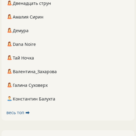
Двенадцать струн
Амалия Сирин
Демура
Dana Noire
Тай Ночка
Валентина_Захарова
Галина Суховерх
Константин Балухта
весь топ ⮕