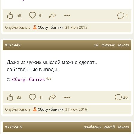
58
3
4
Опубликовала
Сбоку - бантик
29 июн 2015
#915445
ум
юморок
мысли
Даже из чужих мыслей можно сделать
собственные выводы.
©
Сбоку - бантик
438
83
4
26
Опубликовала
Сбоку - бантик
31 июл 2016
#1102419
проблемы
выход
мысли