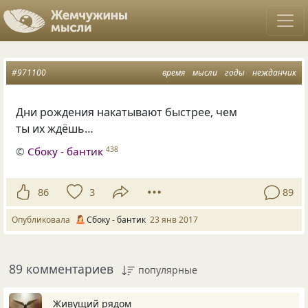
#971100
время
мысли
годы
нежданчик
Дни рождения накатывают быстрее, чем
ты их ждёшь…
©
Сбоку - бантик
438
86
3
89
Опубликовала
Сбоку - бантик
23 янв 2017
89 комментариев
популярные
Живущий рядом