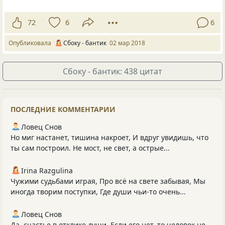
72
6
6
Опубликовала
Сбоку - бантик
02 мар 2018
Сбоку - бантик: 438 цитат
ПОСЛЕДНИЕ КОММЕНТАРИИ
Ловец Снов
Но миг настанет, тишина накроет, И вдруг увидишь, что
ты сам построил. Не мост, не свет, а острые...
Irina Razgulina
Чужими судьбами играя, Про всё на свете забывая, Мы
иногда творим поступки, Где души чьи-то очень...
Ловец Снов
Да, счастье в отклике души. Если его нет, то человек не