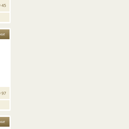
45
ние
97
ние