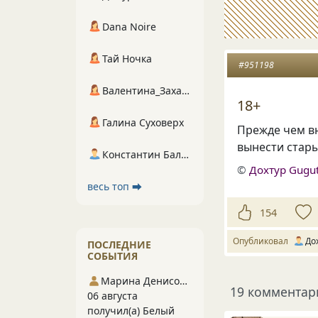
Dana Noire
Тай Ночка
#951198
Валентина_Захарова
18+
Галина Суховерх
Прежде чем вн
вынести стар
Константин Балухта
©
Дохтур Gugu
весь топ ⮕
154
Опубликовал
До
ПОСЛЕДНИЕ
СОБЫТИЯ
Марина Денисова 5
19 комментар
06 августа
получил(а) Белый