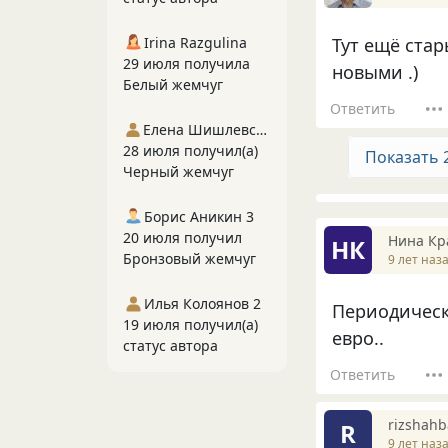
Тут ещё стар
Irina Razgulina
29 июля получила
новыми .)
Белый жемчуг
Ответить
Елена Шишлевская
28 июля получил(а)
Показать 
Черный жемчуг
Борис Аникин 3
20 июля получил
Нина Кр
НК
Бронзовый жемчуг
9 лет наз
Илья Колоянов 2
Периодически
19 июля получил(а)
евро..
статус автора
Ответить
rizshahb
R
9 лет наз