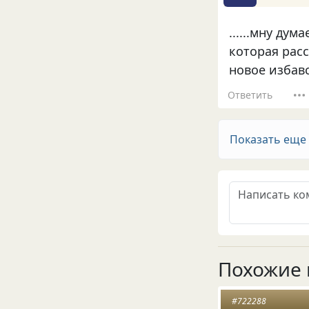
......мну ду
которая рас
новое избався
Ответить
Показать еще
Похожие 
#722288