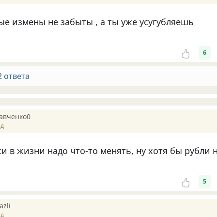
ые измены не забыты , а ты уже усугубляешь
6
2 ответа
авченко0
ад
 в жизни надо что-то менять, ну хотя бы рубли 
5
azli
ад