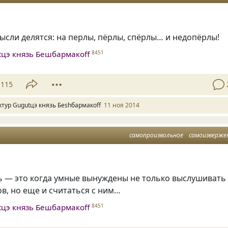
сли делятся: на перлы, пёрлы, спёрлы… и недопёрлы!
tцэ князь Бешбармакоff
8451
115
хтур Gugutцэ князь Беshбармакоff
11 ноя 2014
самопроизвольное
самоизверже
ь — это когда умные вынуждены не только выслушивать
в, но еще и считаться с ним…
tцэ князь Бешбармакоff
8451