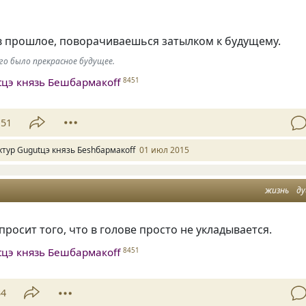
в прошлое, поворачиваешься затылком к будущему.
го было прекрасное будущее.
tцэ князь Бешбармакоff
8451
51
хтур Gugutцэ князь Беshбармакоff
01 июл 2015
жизнь
д
росит того, что в голове просто не укладывается.
tцэ князь Бешбармакоff
8451
34