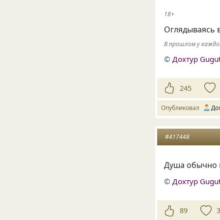
18+
Оглядываясь 
В прошлом у каждо
©
Дохтур Gugu
245
Опубликовал
До
#417448
Душа обычно п
©
Дохтур Gugu
89