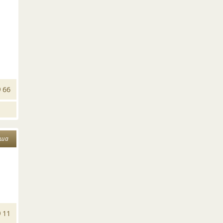
66
уша
11