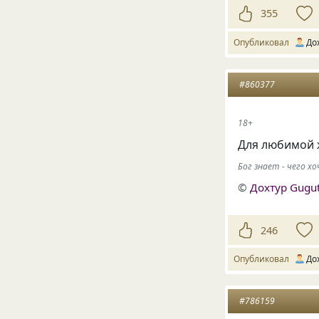
355
Опубликовал
До
#860377
18+
Для любимой 
Бог знает - чего 
©
Дохтур Gugu
246
Опубликовал
До
#786159