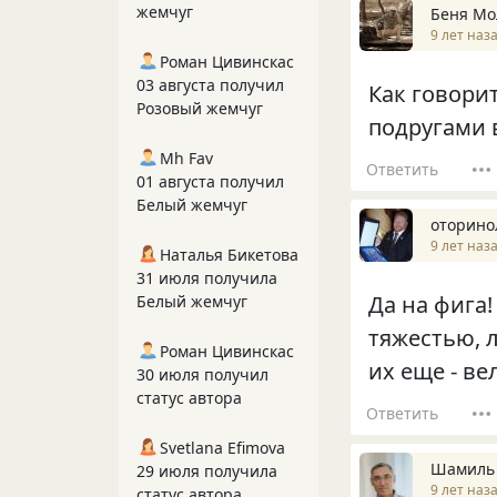
жемчуг
Беня Мо
9 лет наз
Роман Цивинскас
03 августа получил
Как говорит
Розовый жемчуг
подругами вс
Mh Fav
Ответить
01 августа получил
Белый жемчуг
оторино
9 лет наз
Наталья Бикетова
31 июля получила
Да на фига!
Белый жемчуг
тяжестью, 
Роман Цивинскас
их еще - ве
30 июля получил
статус автора
Ответить
Svetlana Efimova
Шамиль
29 июля получила
9 лет наз
статус автора