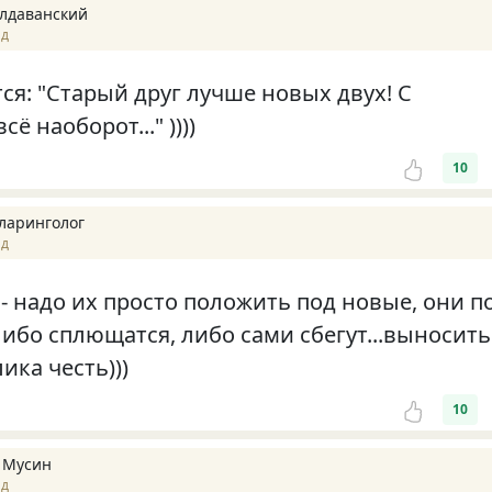
лдаванский
ад
ся: "Старый друг лучше новых двух! С
ё наоборот..." ))))
10
ларинголог
ад
 - надо их просто положить под новые, они п
либо сплющатся, либо сами сбегут...выносить
лика честь)))
10
 Мусин
ад