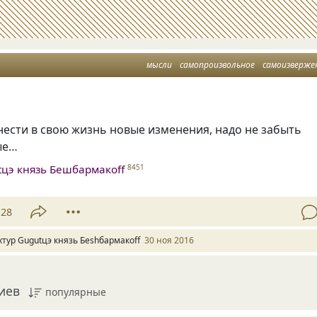
мысли
самопроизвольное
самоизверже
ести в свою жизнь новые изменения, надо не забыть
ые…
tцэ князь Бешбармакоff
8451
28
хтур Gugutцэ князь Беshбармакоff
30 ноя 2016
иев
популярные