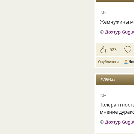
18+
Жемчужины мы
©
Дохтур Gugu
623
Опубликовал
До
#799429
18+
Толерантност
мнение дурако
©
Дохтур Gugu