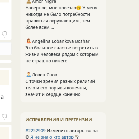
Amor Nigra
Наверное, мне повезло😊 У меня
никогда не было потребности
нравиться окружающим , тем
более всем....
Angelina Lobankova Boshar
Это большое счастье встретить в
жизни человека рядом с которым
не страшно ничего
Ловец Снов
С точки зрения разных религий
тело и его порывы конечны,
значит и сердце конечно.
на
ИСПРАВЛЕНИЯ И ПРЕТЕНЗИИ
#2252909
Изменить авторство на
©
Я не знаю кто автор
?
0