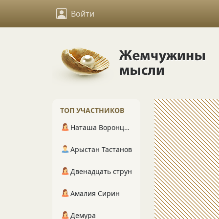
Войти
ТОП УЧАСТНИКОВ
Наташа Воронцова
Арыстан Тастанов
Двенадцать струн
Амалия Сирин
Демура