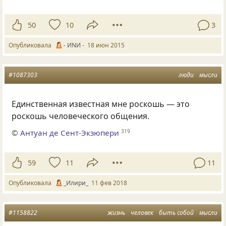
50
10
3
Опубликовала
- ИNИ -
18 июн 2015
#1087303
люди
мысли
Единственная известная мне роскошь — это
роскошь человеческого общения.
©
Антуан де Сент-Экзюпери
319
59
11
11
Опубликовала
_Илири_
11 фев 2018
#1158822
жизнь
человек
быть собой
мысли