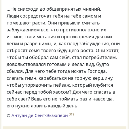
…Не снисходи до общепринятых мнений.
Люди сосредоточат тебя на тебе самом и
помешают расти. Они привыкли считать
заблуждением все
,
что противоположно их
истине
,
твои метания и противоречия для них
легки и разрешимы
,
и
,
как плод заблуждения
,
они
отбросят семя твоего будущего роста. Они хотят
,
чтобы ты обобрал сам себя
,
стал потребителем
,
довольствовался готовым и делал вид
,
будто
сбылся. Для чего тебе тогда искать Господа
,
слагать гимн
,
карабкаться на горную вершину
,
чтобы упорядочить пейзаж
,
который клубится
сейчас перед тобой хаосом? Для чего спасать в
себе свет? Ведь его не поймать раз и навсегда
,
его нужно ловить каждый день.
©
Антуан де Сент-Экзюпери
319