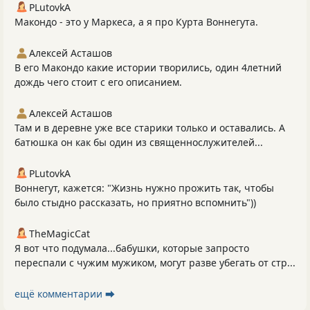
PLutоvkА
Макондо - это у Маркеса, а я про Курта Воннегута.
Алексей Асташов
В его Макондо какие истории творились, один 4летний
дождь чего стоит с его описанием.
Алексей Асташов
Там и в деревне уже все старики только и оставались. А
батюшка он как бы один из священнослужителей...
PLutоvkА
Воннегут, кажется: "Жизнь нужно прожить так, чтобы
было стыдно рассказать, но приятно вспомнить"))
TheMagicCat
Я вот что подумала...бабушки, которые запросто
переспали с чужим мужиком, могут разве убегать от стр...
ещё комментарии ⮕