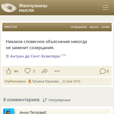
#892749
созерцание
мысли
слово
Никакое словесное объяснение никогда
не заменит созерцания.
©
Антуан де Сент-Экзюпери
319
44
5
8
Опубликовала
Татьяна Пашкова _
22 мая 2016
8 комментариев
популярные
Анна Петрова0