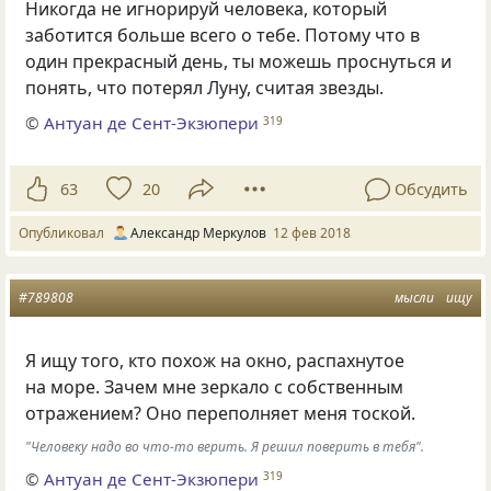
Никогда не игнорируй человека
,
который
заботится больше всего о тебе. Потому что в
один прекрасный день
,
ты можешь проснуться и
понять
,
что потерял Луну
,
считая звезды.
©
Антуан де Сент-Экзюпери
319
63
20
Обсудить
Опубликовал
Александр Меркулов
12 фев 2018
#789808
мысли
ищу
Я ищу того, кто похож на окно, распахнутое
на море. Зачем мне зеркало с собственным
отражением? Оно переполняет меня тоской.
"Человеку надо во что-то верить. Я решил поверить в тебя".
©
Антуан де Сент-Экзюпери
319