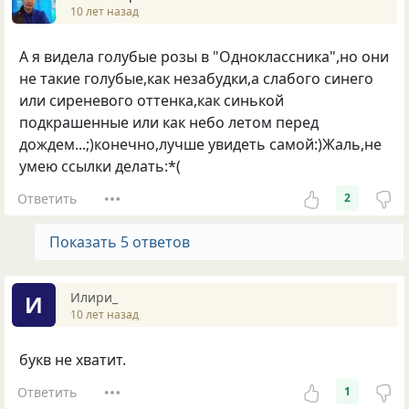
10 лет назад
А я видела голубые розы в "Одноклассника",но они
не такие голубые,как незабудки,а слабого синего
или сиреневого оттенка,как синькой
подкрашенные или как небо летом перед
дождем...;)конечно,лучше увидеть самой:)Жаль,не
умею ссылки делать:*(
Ответить
2
Показать 5 ответов
Илири_
И
10 лет назад
букв не хватит.
Ответить
1