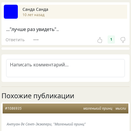
Санда Санда
10 лет назад
..."лучше раз увидеть"..
Ответить
1
Похожие публикации
#1086935
маленький принц
мысли
Антуан де Сент-Экзюпери, "Маленький принц"