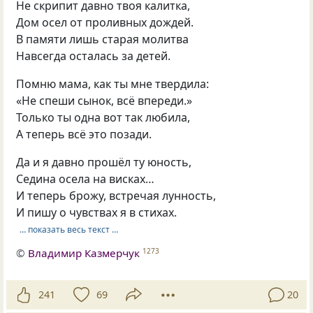
Не скрипит давно твоя калитка,
Дом осел от проливных дождей.
В памяти лишь старая молитва
Навсегда осталась за детей.
Помню мама, как ты мне твердила:
«Не спеши сынок, всё впереди.»
Только ты одна вот так любила,
А теперь всё это позади.
Да и я давно прошёл ту юность,
Седина осела на висках…
И теперь брожу, встречая лунность,
И пишу о чувствах я в стихах.
… показать весь текст …
©
Владимир Казмерчук
1273
241
69
20