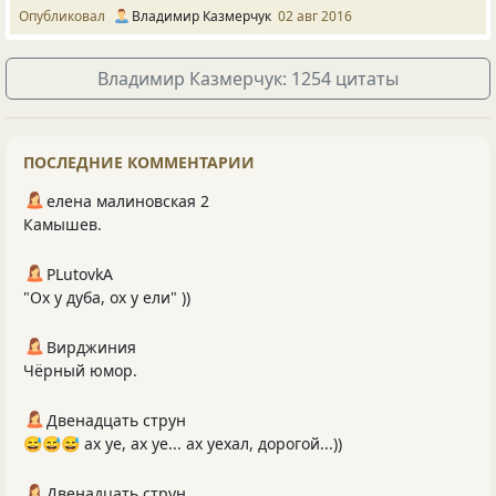
Опубликовал
Владимир Казмерчук
02 авг 2016
Владимир Казмерчук: 1254 цитаты
ПОСЛЕДНИЕ КОММЕНТАРИИ
елена малиновская 2
Камышев.
PLutоvkА
"Ох у дуба, ох у ели" ))
Вирджиния
Чёрный юмор.
Двенадцать струн
😅😅😅 ах уе, ах уе... ах уехал, дорогой...))
Двенадцать струн