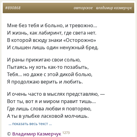
#890868
авторское
владимир казмерчук
Мне без тебя и больно, и тревожно…
И жизнь, как лабиринт, где света нет.
В которой всюду знаки «Осторожно»
И слышен лишь один ненужный бред.
И раны прижигаю свои солью,
Пытаясь ну хоть как-то позабыть,
Тебя… но даже с этой дикой болью,
Я продолжаю верить и любить.
И очень часто в мыслях представляю, —
Вот ты, вот я и миром правит тишь…
Где лишь слова любви я повторяю,
А ты в улыбке ласковой молчишь.
… показать весь текст …
©
Владимир Казмерчук
1273