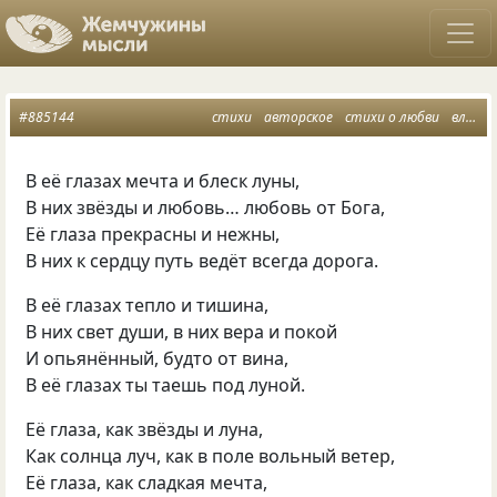
#885144
стихи
авторское
стихи о любви
владимир казмерчук
В её глазах мечта и блеск луны,
В них звёзды и любовь… любовь от Бога,
Её глаза прекрасны и нежны,
В них к сердцу путь ведёт всегда дорога.
В её глазах тепло и тишина,
В них свет души, в них вера и покой
И опьянённый, будто от вина,
В её глазах ты таешь под луной.
Её глаза, как звёзды и луна,
Как солнца луч, как в поле вольный ветер,
Её глаза, как сладкая мечта,