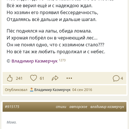
Всё же верил ещё и с надеждою ждал.
Но хозяин его проявил бессердечность,
Отдаляясь всё дальше и дальше шагал.
Пёс поднялся на лапы, обида ломала.
И хромая побрёл он в чернеющий лес…
Он не понял одно, что с хозяином стало???
Но всё так же любить продолжал и с небес.
©
Владимир Казмерчук
1273
241
61
4
Опубликовал
Владимир Казмерчук
04 сен 2016
#915175
стихи
авторское
владимир казмерчук
Мама.