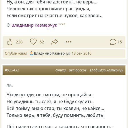
Ну, а он, для тебя не достоин… не верь…
Человек так порою живёт рассуждая,
Если смотрит на счастье чужое, как зверь.
©
Владимир Казмерчук
1273
228
62
15
Опубликовал
Владимир Казмерчук
13 сен 2016
#925432
стихи
авторское
владимир казмерчук
Пёс.
Уходя уходи, не смотри, не прощайся.
Не увидишь ты слёз, я не буду скулить.
Всё пойму, знаю стар, ты хозяин, не кайся…
Только верь, я тебя, буду помнить, любить.
Пёс сидел где-то час, а казалось, что вечность,