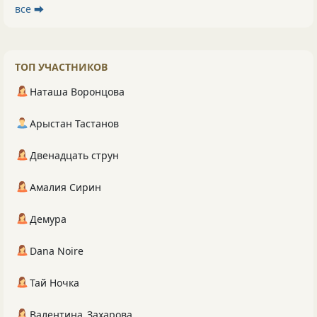
все ⮕
ТОП УЧАСТНИКОВ
Наташа Воронцова
Арыстан Тастанов
Двенадцать струн
Амалия Сирин
Демура
Dana Noire
Тай Ночка
Валентина_Захарова