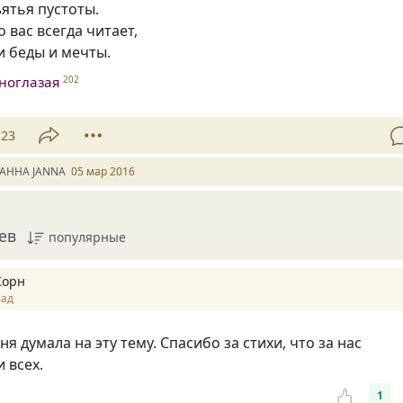
ъятья пустоты.
о вас всегда читает,
и беды и мечты.
ноглазая
202
23
АННА JANNA
05 мар 2016
ев
популярные
Корн
зад
ня думала на эту тему. Спасибо за стихи, что за нас
 всех.
1