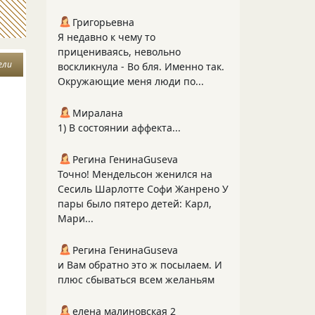
Григорьевна
Я недавно к чему то
прицениваясь, невольно
ели
воскликнула - Во бля. Именно так.
Окружающие меня люди по...
Миралана
1) В состоянии аффекта...
Регина ГенинаGuseva
Точно! Мендельсон женился на
Сесиль Шарлотте Софи Жанрено У
пары было пятеро детей: Карл,
Мари...
Регина ГенинаGuseva
и Вам обратно это ж посылаем. И
плюс сбываться всем желаньям
елена малиновская 2