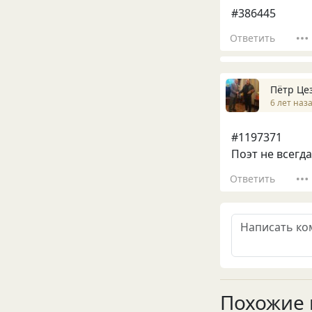
#386445
Ответить
Пётр Це
6 лет наз
#1197371
Поэт не всегда
Ответить
Похожие 