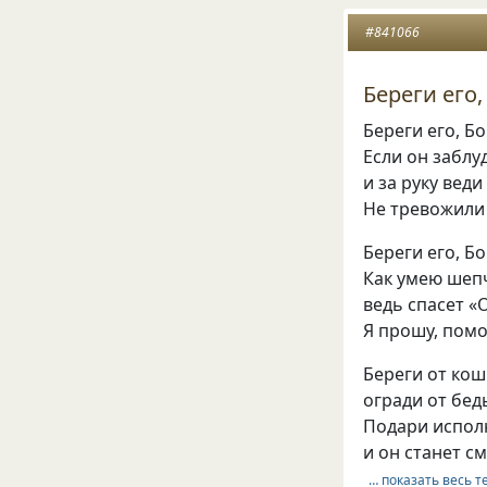
#841066
Береги его, 
Береги его, Бо
Если он заблу
и за руку веди
Не тревожили
Береги его, Б
Как умею шепч
ведь спасет «
Я прошу, помо
Береги от кош
огради от бед
Подари исполн
и он станет с
… показать весь т