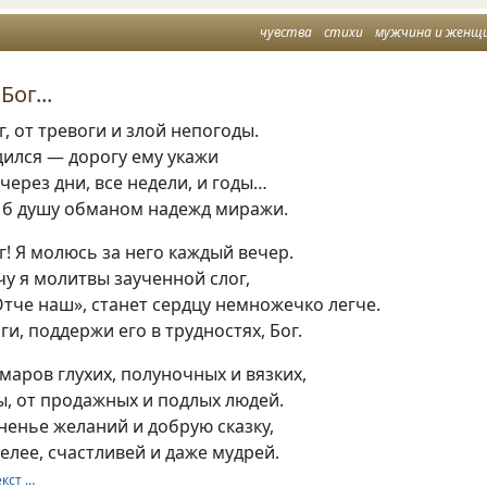
чувства
стихи
мужчина и женщ
Бог...
г, от тревоги и злой непогоды.
дился — дорогу ему укажи
 через дни, все недели, и годы…
 б душу обманом надежд миражи.
ог! Я молюсь за него каждый вечер.
у я молитвы заученной слог,
Отче наш», станет сердцу немножечко легче.
ги, поддержи его в трудностях, Бог.
маров глухих, полуночных и вязких,
ы, от продажных и подлых людей.
енье желаний и добрую сказку,
мелее, счастливей и даже мудрей.
екст …