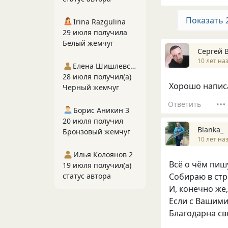
Показать 
Irina Razgulina
29 июля получила
Белый жемчуг
Сергей 
10 лет на
Елена Шишлевская
28 июля получил(а)
Хорошо напис
Черный жемчуг
Ответить
Борис Аникин 3
20 июля получил
Blanka_
Бронзовый жемчуг
10 лет на
Илья Колоянов 2
Всё о чём пиш
19 июля получил(а)
статус автора
Собираю в стр
И, конечно же,
Если с Вашими
Благодарна св