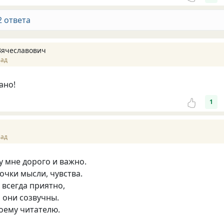
2 ответа
Вячеславович
зад
ано!
1
зад
у мне дорого и важно.
очки мысли, чувства.
 всегда приятно,
 они созвучны.
оему читателю.