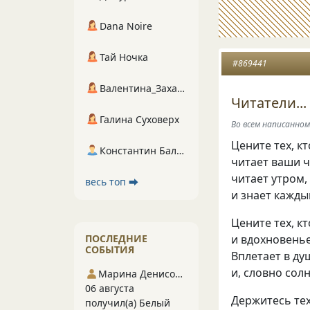
Dana Noire
Тай Ночка
#869441
Валентина_Захарова
Читатели...
Галина Суховерх
Во всем написанно
Цените тех, кт
Константин Балухта
читает ваши ч
читает утром,
весь топ ⮕
и знает кажды
Цените тех, 
ПОСЛЕДНИЕ
и вдохновень
СОБЫТИЯ
Вплетает в д
и, словно сол
Марина Денисова 5
06 августа
Держитесь тех
получил(а) Белый