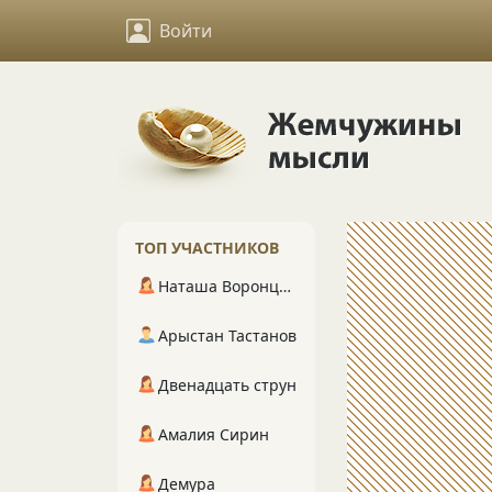
Войти
ТОП УЧАСТНИКОВ
Наташа Воронцова
Арыстан Тастанов
Двенадцать струн
Амалия Сирин
Демура