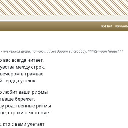
поэзия
читат
м - плененная Душа, читающий же дарит ей свободу. ***Кэтрин Прайс***
о вас всегда читает,
увства между строк,
 вечером в трамвае
й сердца уголок.
кто любит ваши рифмы
е ваше бережет.
ушу родственные ритмы
нце, строки нежно ждет.
, кто с вами улетает