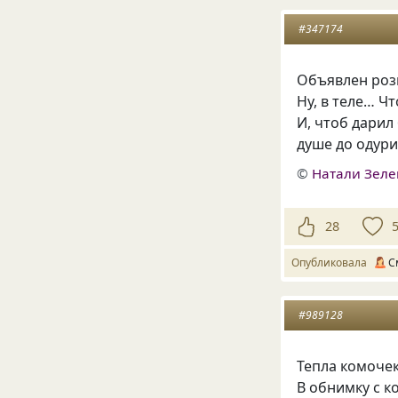
#347174
Объявлен роз
Ну, в теле… Ч
И, чтоб дарил
душе до одури
©
Натали Зеле
28
Опубликовала
С
#989128
Тепла комочек
В обнимку с к