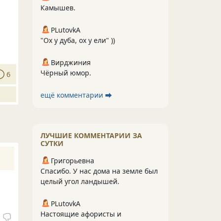
Камышев.
PLutоvkА
"Ох у дуба, ох у ели" ))
Вирджиния
Чёрный юмор.
6
ещё комментарии ⮕
ЛУЧШИЕ КОММЕНТАРИИ ЗА
СУТКИ
Григорьевна
Спасибо. У нас дома на земле был
целый угол ландышей.
PLutоvkА
Настоящие афористы и