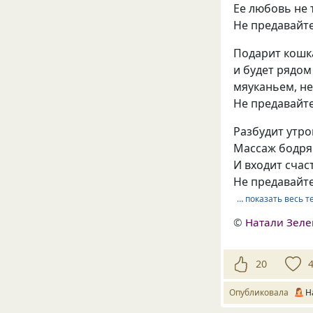
Ее любовь не 
Не предавайте
Подарит кошк
и будет рядом
мяуканьем, н
Не предавайте
Разбудит утро
Массаж бодря
И входит счас
Не предавайте
… показать весь т
©
Натали Зеле
20
Опубликовала
Н