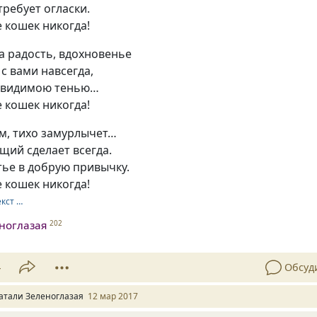
требует огласки.
 кошек никогда!
а радость, вдохновенье
 с вами навсегда,
евидимою тенью…
 кошек никогда!
м, тихо замурлычет…
щий сделает всегда.
тье в добрую привычку.
 кошек никогда!
екст …
ноглазая
202
4
Обсуд
атали Зеленоглазая
12 мар 2017