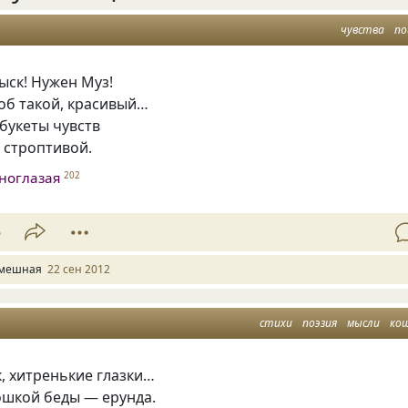
чувства
по
ыск! Нужен Муз!
тоб такой, красивый…
 букеты чувств
 строптивой.
ноглазая
202
5
мешная
22 сен 2012
стихи
поэзия
мысли
ко
, хитренькие глазки…
ошкой беды — ерунда.