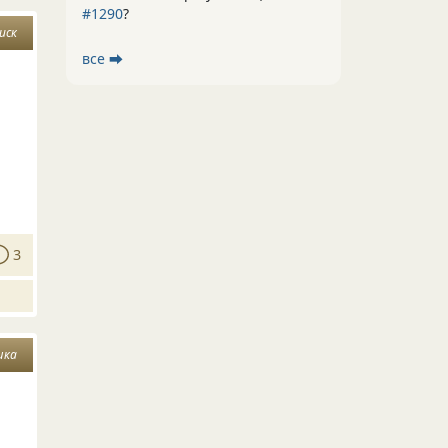
#1290
?
иск
все ⮕
3
шка