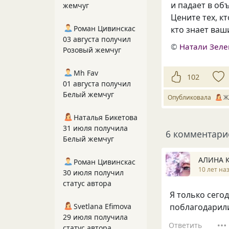
и падает в об
жемчуг
Цените тех, кт
Роман Цивинскас
кто знает ваш
03 августа получил
©
Натали Зеле
Розовый жемчуг
Mh Fav
102
01 августа получил
Белый жемчуг
Опубликовала
Ж
Наталья Бикетова
31 июля получила
6 комментари
Белый жемчуг
АЛИНА 
Роман Цивинскас
10 лет на
30 июля получил
статус автора
Я только сегод
Svetlana Efimova
поблагодарили
29 июля получила
Ответить
статус автора