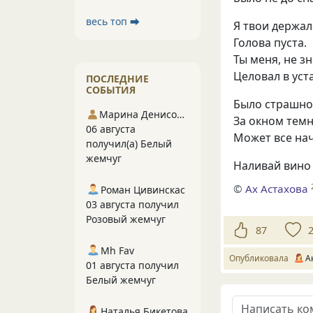
весь топ ⮕
Я твои держал
Голова пуста.
Ты меня, не зн
Целовал в уста
ПОСЛЕДНИЕ
СОБЫТИЯ
Было страшно.
Марина Денисова 5
За окном темн
06 августа
Может все нач
получил(а) Белый
жемчуг
Наливай вино
©
Ах Астахова
Роман Цивинскас
03 августа получил
Розовый жемчуг
87
Mh Fav
Опубликовала
А
01 августа получил
Белый жемчуг
Наталья Бикетова