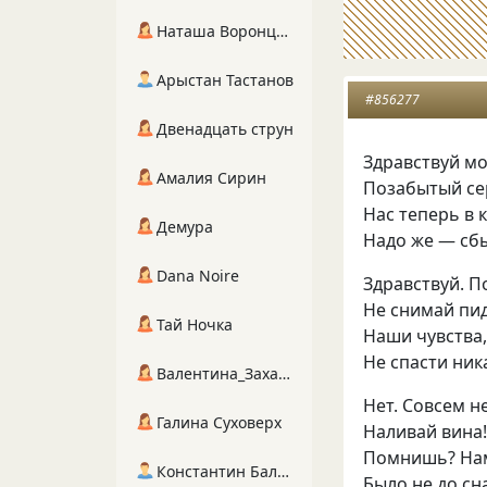
Наташа Воронцова
Арыстан Тастанов
#856277
Двенадцать струн
Здравствуй мо
Амалия Сирин
Позабытый се
Нас теперь в 
Демура
Надо же — сб
Dana Noire
Здравствуй. По
Не снимай пи
Тай Ночка
Наши чувства,
Не спасти ник
Валентина_Захарова
Нет. Совсем н
Галина Суховерх
Наливай вина
Помнишь? Нам
Константин Балухта
Было не до сн