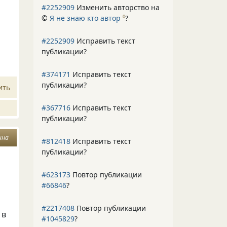
#2252909
Изменить авторство на
©
Я не знаю кто автор
?
0
#2252909
Исправить текст
публикации?
#374171
Исправить текст
публикации?
ить
#367716
Исправить текст
публикации?
ина
#812418
Исправить текст
публикации?
#623173
Повтор публикации
#66846
?
#2217408
Повтор публикации
 в
#1045829
?