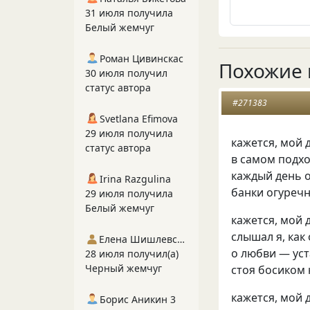
31 июля получила
Белый жемчуг
Роман Цивинскас
Похожие 
30 июля получил
статус автора
#271383
Svetlana Efimova
29 июля получила
кажется, мой 
статус автора
в самом подх
каждый день о
Irina Razgulina
банки огуречн
29 июля получила
Белый жемчуг
кажется, мой 
слышал я, как
Елена Шишлевская
о любви — уст
28 июля получил(а)
Черный жемчуг
стоя босиком 
кажется, мой 
Борис Аникин 3