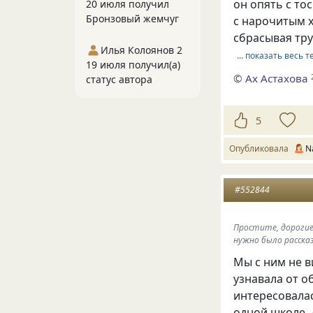
он опять с тос
20 июля получил
Бронзовый жемчуг
с нарочитым 
сбрасывая тру
Илья Колоянов 2
… показать весь т
19 июля получил(а)
©
Ах Астахова
статус автора
5
Опубликовала
N
#552844
Простите, дорогие 
нужно было расска
Мы с ним не в
узнавала от о
интересовалас
одной школе, 