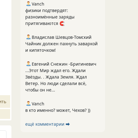
Vanch
физики подтвердят:
разноимённые заряды
притягиваются 🧲
Владислав Шевцов-Томский
Чайник должен пахнуть заваркой
и кипяточком!
Евгений Снежин -Бригиневич
...Этот Мир ждал его. Ждали
Звёзды. . Ждала Земля. Ждал
Ветер. Но люди сделали всё,
чтобы он не...
ить
Vanch
в кто именно? может, Чехов? ))
ещё комментарии ⮕