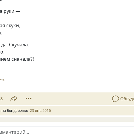
а руки —
ая скуки,
.
да. Скучала.
о.
нем сначала?!
294
28
Обсуд
нна Бондаренко
23 янв 2016