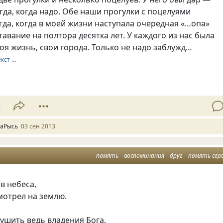
гда, когда надо. Обе наши прогулки с поцелуями
гда, когда в моей жизни наступала очередная «…опа»
авание на полтора десятка лет. У каждого из нас была
воя жизнь, свои города. Только не надо заблужд…
екст …
3
аРысь
03 сен 2013
память
воспоминания
друг
память сер
в небеса,
смотрел на землю.
ушить ведь владения Бога.