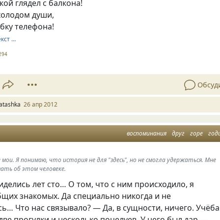
кой глядел с балкона!
холодом души,
бку телефона!
екст …
294
Обсуд
atashka
26 апр 2012
воспоминания
друг
горе
год
мои. Я понимаю, что история не для "здесь", но не смогла удержаться. Мне
зать об этом человеке.
иделись лет сто… О том, что с ним происходило, я
бщих знакомых. Да специально никогда и не
ь… Что нас связывало? — Да, в сущности, ничего. Учёба
две прогулки и несколько поцелуев. У него был дар —