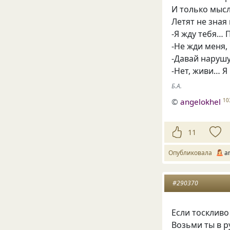
И только мысл
Летят не зная 
-Я жду тебя… 
-Не жди меня,
-Давай наруш
-Нет, живи… Я
Б.А.
©
angelokhel
10
11
Опубликовала
a
#290370
Если тоскливо
Возьми ты в р