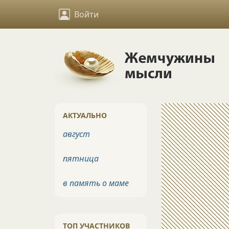
Войти
АКТУАЛЬНО
август
пятница
в память о маме
ТОП УЧАСТНИКОВ