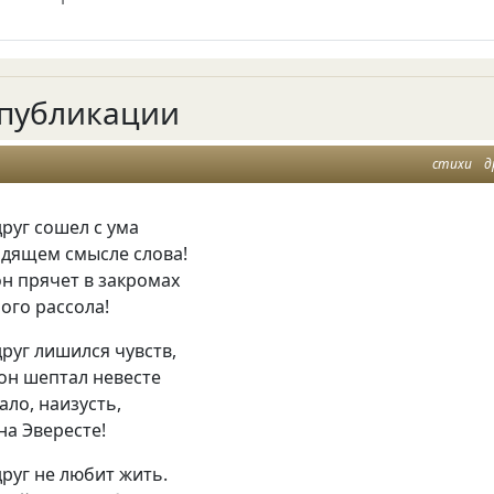
публикации
стихи
д
друг сошел с ума
одящем смысле слова!
н прячет в закромах
ого рассола!
друг лишился чувств,
 он шептал невесте
ало, наизусть,
на Эвересте!
друг не любит жить.