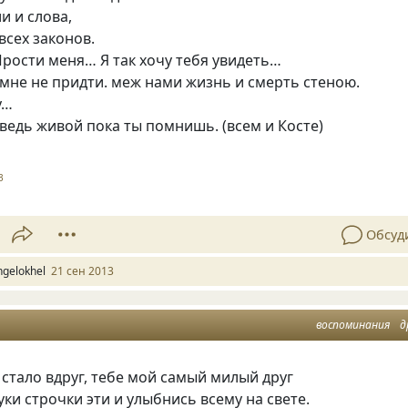
и и слова,
всех законов.
Прости меня… Я так хочу тебя увидеть…
 мне не придти. меж нами жизнь и смерть стеною.
у…
 ведь живой пока ты помнишь.
(
всем и Косте)
3
Обсуд
ngelokhel
21 сен 2013
воспоминания
д
 стало вдруг, тебе мой самый милый друг
уки строчки эти и улыбнись всему на свете.