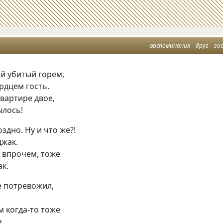
воспоминания
друг
го
й убитый горем,
рдцем гость.
квартире двое,
ылось!
здно. Ну и что же?!
джак.
 впрочем, тоже
ак.
е потревожил,
!
 когда-то тоже
а.