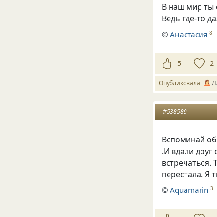
В наш мир ты 
Ведь где-то д
©
Анастасия
8
5
2
Опубликовала
Л
#538589
Вспоминай обо
.И вдали друг
встречаться. 
перестала. Я т
©
Aquamarin
3