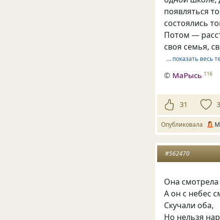
появляться то
состоялись то
Потом — расст
своя семья, с
… показать весь т
©
МаРысь
116
31
Опубликовала
М
#562470
Она смотрела 
А он с небес 
Скучали оба,
Но нельзя нар