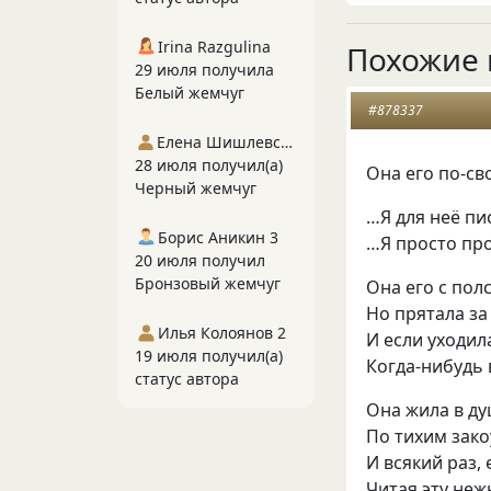
Irina Razgulina
Похожие 
29 июля получила
Белый жемчуг
#878337
Елена Шишлевская
28 июля получил(а)
Она его по-с
Черный жемчуг
…Я для неё пи
Борис Аникин 3
…Я просто пр
20 июля получил
Бронзовый жемчуг
Она его с пол
Но прятала за
Илья Колоянов 2
И если уходил
19 июля получил(а)
Когда-нибудь 
статус автора
Она жила в ду
По тихим зак
И всякий раз, 
Читая эту неж