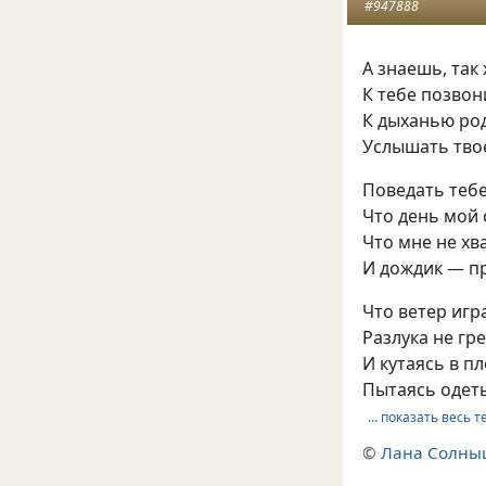
#947888
А знаешь, так
К тебе позвон
К дыханью ро
Услышать тво
Поведать тебе 
Что день мой 
Что мне не хв
И дождик — п
Что ветер игр
Разлука не гр
И кутаясь в п
Пытаясь одеть
… показать весь т
©
Лана Солны