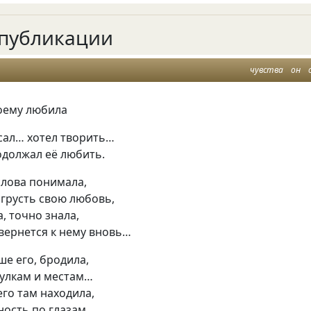
публикации
чувства
он
воему любила
сал… хотел творить…
одолжал её любить.
слова понимала,
 грусть свою любовь,
а, точно знала,
вернется к нему вновь…
ше его, бродила,
оулкам и местам…
его там находила,
ность по глазам…