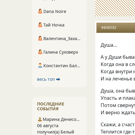
Dana Noire
Тай Ночка
#808592
Валентина_Захарова
Душа…
Галина Суховерх
А у Души быв
Когда она в сл
Константин Балухта
Когда внутри 
И на леченье
весь топ ⮕
Душа, она быв
Упасть и плак
ПОСЛЕДНИЕ
Потом свернут
СОБЫТИЯ
И верно ждать
Марина Денисова 5
Скажи, а счас
06 августа
Теплится где-
получил(а) Белый