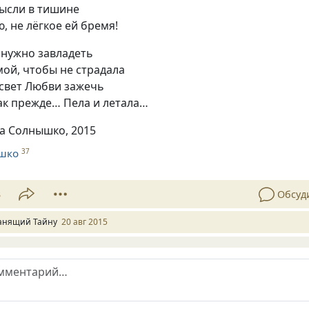
ысли в тишине
, не лёгкое ей бремя!
 нужно завладеть
ой, чтобы не страдала
 свет Любви зажечь
ак прежде… Пела и летала…
на Солнышко, 2015
шко
37
3
Обсуд
анящий Тайну
20 авг 2015