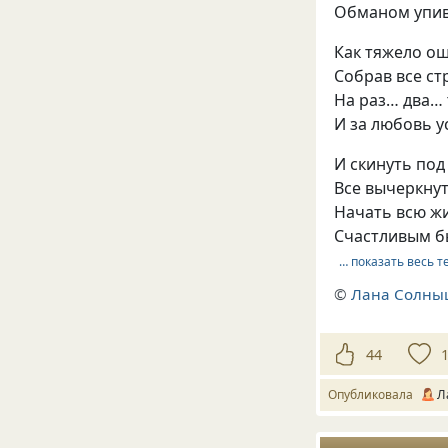
Обманом упива
Как тяжело о
Собрав все ст
На раз… два…
И за любовь 
И скинуть под
Все вычеркнут
Начать всю ж
Счастливым б
… показать весь т
©
Лана Солны
44
Опубликовала
Л