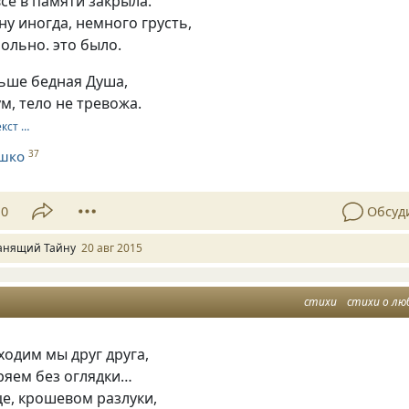
все в памяти закрыла.
ну иногда, немного грусть,
больно. это было.
льше бедная Душа,
м, тело не тревожа.
екст …
шко
37
10
Обсуд
анящий Тайну
20 авг 2015
стихи
стихи о лю
ходим мы друг друга,
еряем без оглядки…
е, крошевом разлуки,