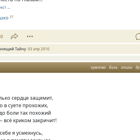
екст …
шко
37
10
анящий Тайну
03 апр 2016
чувства
боль
стихи
д
лько сердце защемит,
о в суете прохожих,
 до боли так похожий
— всё криком закричит!
 себе я усмехнусь,