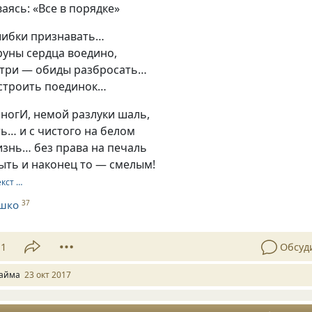
ясь: «Все в порядке»
шибки признавать…
руны сердца воедино,
 три — обиды разбросать…
устроить поединок…
 ногИ, немой разлуки шаль,
ь… и с чистого на белом
изнь… без права на печаль
ыть и наконец то — смелым!
екст …
шко
37
11
Обсуд
айма
23 окт 2017