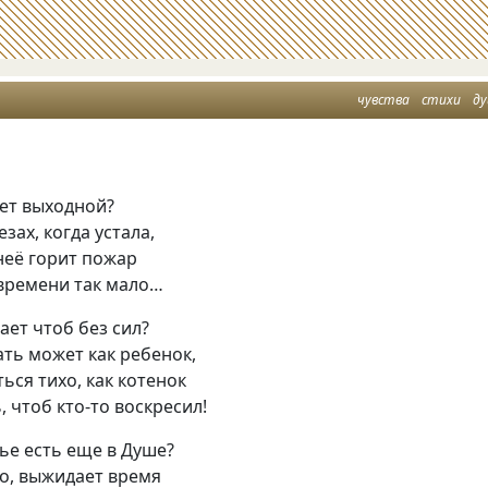
чувства
стихи
д
ает выходной?
езах, когда устала,
неё горит пожар
 времени так мало…
ает чтоб без сил?
ать может как ребенок,
ься тихо, как котенок
, чтоб кто-то воскресил!
тье есть еще в Душе?
то, выжидает время