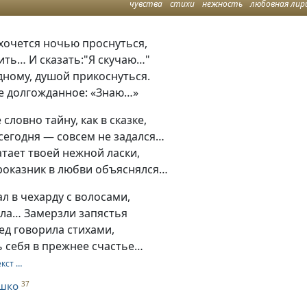
чувства
стихи
нежность
любовная лир
 хочется ночью проснуться,
ить… И сказать:"Я скучаю…"
дному, душой прикоснуться.
е долгожданное: «Знаю…»
словно тайну, как в сказке,
сегодня — совсем не задался…
атает твоей нежной ласки,
роказник в любви объяснялся…
ал в чехарду с волосами,
ела… Замерзли запястья
лед говорила стихами,
 себя в прежнее счастье…
екст …
шко
37