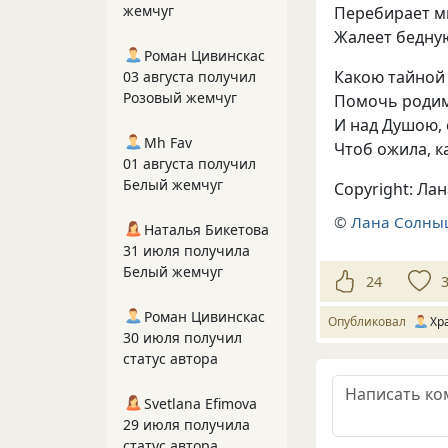
жемчуг
Перебирает м
Жалеет бедную
Роман Цивинскас
Какою тайной
03 августа получил
Розовый жемчуг
Помочь родим
И над Душою,
Mh Fav
Чтоб ожила, к
01 августа получил
Белый жемчуг
Copyright: Ла
©
Лана Солны
Наталья Бикетова
31 июля получила
Белый жемчуг
24
Роман Цивинскас
Опубликовал
Хр
30 июля получил
статус автора
Svetlana Efimova
29 июля получила
статус автора