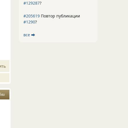
#129287
?
#205619
Повтор публикации
#1290
?
все ⮕
ить
бви