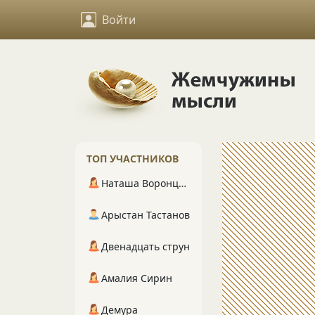
Войти
ТОП УЧАСТНИКОВ
Наташа Воронцова
Арыстан Тастанов
Двенадцать струн
Амалия Сирин
Демура