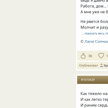
Ведь я давно 
Работа, дом… 
А мне уже не 
Не рвется бо
Молчит и разу
… показать весь т
©
Лана Солны
36
Опубликовал
Хр
#1010429
Как тяжело на
И как легко т
И раним сердц