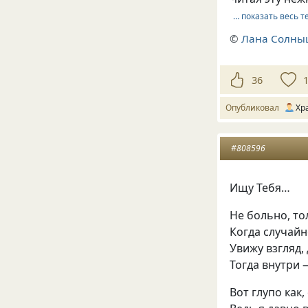
… показать весь т
©
Лана Солны
36
Опубликовал
Хр
#808596
Ищу Тебя…
Не больно, то
Когда случайн
Увижу взгляд,
Тогда внутри 
Вот глупо как,