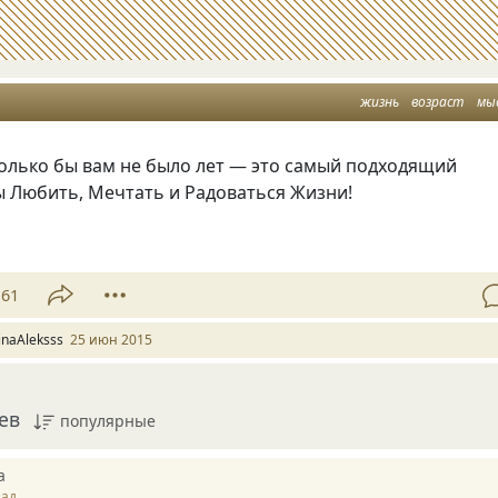
жизнь
возраст
мы
колько бы вам не было лет — это самый подходящий
ы Любить, Мечтать и Радоваться Жизни!
61
rinaAleksss
25 июн 2015
ев
популярные
а
зад