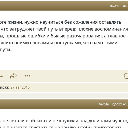
жизнь
мы
оге жизни, нужно научиться без сожаления оставлять
, что затрудняет твой путь вперед: плохие воспоминани
ды, прошлые ошибки и былые разочарования, а главное
вших своими словами и поступками, что вам с ними
 пути…
14
ираж
27 авг 2015
мысли
проза жи
 не летали в облаках и не кружили над долинами чувств
но придется спуститься на землю, чтобы приготовить