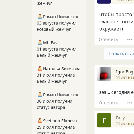
жемчуг
чтобы просто 
Роман Цивинскас
главное - опт
03 августа получил
окружает)
Розовый жемчуг
Ответить
Mh Fav
01 августа получил
Показать 
Белый жемчуг
Наталья Бикетова
Igor Bo
31 июля получила
11 лет на
Белый жемчуг
эээ... сегодня
Роман Цивинскас
30 июля получил
Ответить
статус автора
Галу
Г
Svetlana Efimova
11 лет на
29 июля получила
статус автора