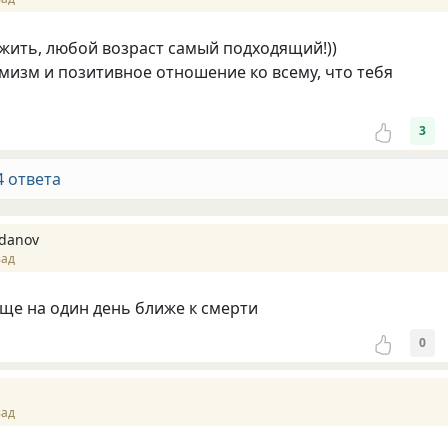
жить, любой возраст самый подходящий!))
имизм и позитивное отношение ко всему, что тебя
3
4 ответа
gdanov
зад
 еще на один день ближе к смерти
0
зад