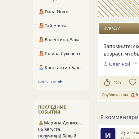
Dana Noire
Тай Ночка
#791627
Валентина_Захарова
Запомните: с
возраст, чтоб
Галина Суховерх
©
Олег Рой
586
Константин Балухта
весь топ ⮕
155
Опубликовала
I
ПОСЛЕДНИЕ
СОБЫТИЯ
8 комментари
Марина Денисова 5
06 августа
Ириссск
И
получил(а) Белый
11 лет на