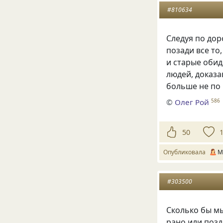
#810634
Следуя по дор
позади все то
и старые оби
людей, доказа
больше не по
©
Олег Рой
586
50
Опубликовала
М
#303500
Сколько бы мы
рано или позд