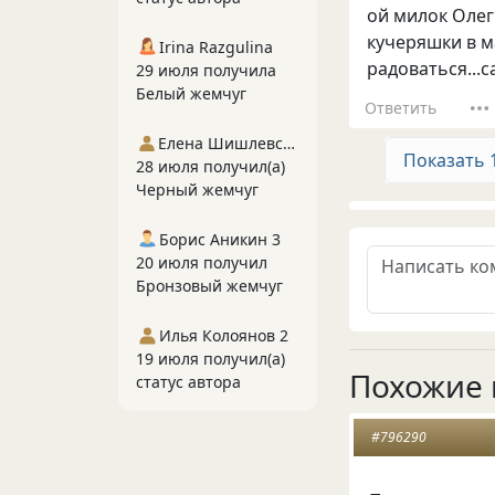
ой милок Олег 
кучеряшки в м
Irina Razgulina
радоваться...са
29 июля получила
Белый жемчуг
Ответить
Елена Шишлевская
Показать 
28 июля получил(а)
Черный жемчуг
Борис Аникин 3
20 июля получил
Бронзовый жемчуг
Илья Колоянов 2
19 июля получил(а)
Похожие 
статус автора
#796290