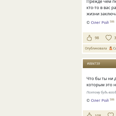
Прежде чем пе
кто-то в вас 
жизни заключ
©
Олег Рой
586
98
Опубликовала
С
#884739
Что бы ты ни д
которым это 
Поэтому будь всег
©
Олег Рой
586
108