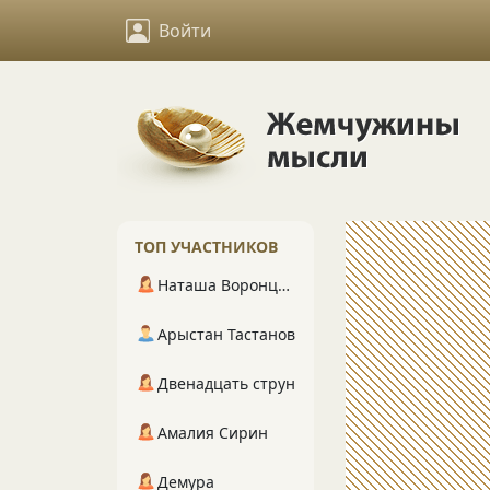
Войти
ТОП УЧАСТНИКОВ
Наташа Воронцова
Арыстан Тастанов
Двенадцать струн
Амалия Сирин
Демура