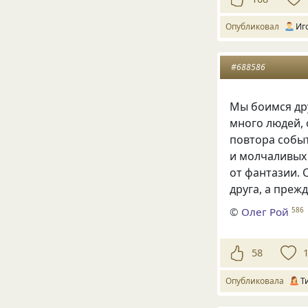
Опубликовал
Иг
#688586
Мы боимся др
много людей,
повтора собы
и молчаливых 
от фантазии. 
друга, а преж
©
Олег Рой
586
58
Опубликовала
Т