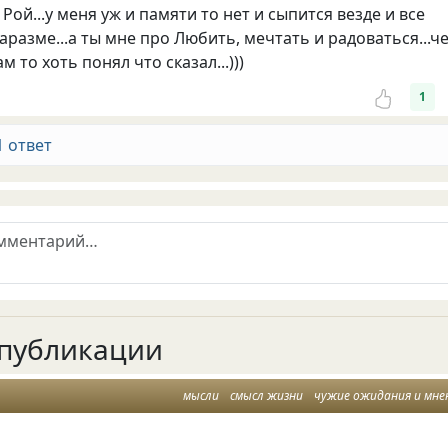
Рой...у меня уж и памяти то нет и сыпится везде и все
аразме...а ты мне про Любить, мечтать и радоваться...ч
м то хоть понял что сказал...)))
1
1 ответ
публикации
мысли
смысл жизни
чужие ожидания и мне