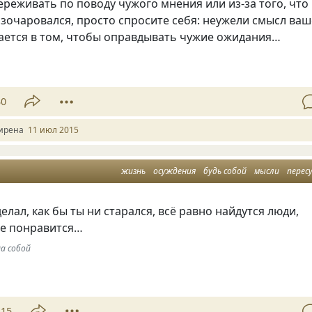
реживать по поводу чужого мнения или из-за того, что
разочаровался, просто спросите себя: неужели смысл ва
ается в том, чтобы оправдывать чужие ожидания…
30
ирена
11 июл 2015
жизнь
осуждения
будь собой
мысли
перес
елал, как бы ты ни старался, всё равно найдутся люди,
не понравится…
да собой
15