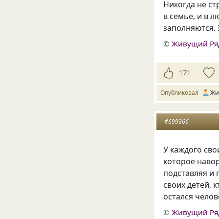
Никогда не ст
в семье, и в л
заполняются. 
©
Живущий Ря
171
Опубликовал
Жи
#699366
У каждого сво
которое навор
подставляя и 
своих детей, к
остался челов
©
Живущий Ря