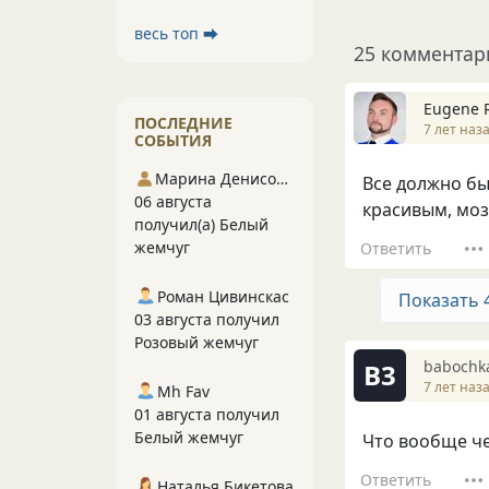
весь топ ⮕
25 комментар
Eugene 
ПОСЛЕДНИЕ
7 лет наз
СОБЫТИЯ
Марина Денисова 5
Все должно бы
06 августа
красивым, мозг
получил(а) Белый
жемчуг
Ответить
Роман Цивинскас
Показать 
03 августа получил
Розовый жемчуг
babochk
B3
7 лет наз
Mh Fav
01 августа получил
Белый жемчуг
Что вообще че
Ответить
Наталья Бикетова