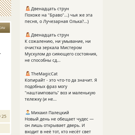
Двенадцать струн
Похоже на "Браво"...) чья же эта
песня, о Лучезарная Олька?...)
сли
Двенадцать струн
К сожалению, ни умывание, ни
очистка зеркала Мистером
.
Мускулом до сияющего состояния,
не способны сд...
TheMagicCat
Копирайт - это что-то да значит. Я
подобных фраз могу
"наштамповать" воз и маленькую
тележку (и не...
Михаил Палецкий
25
Новый день не обещает чудес —
он лишь открывает дверь. И
входит в неё тот, кто несёт свет