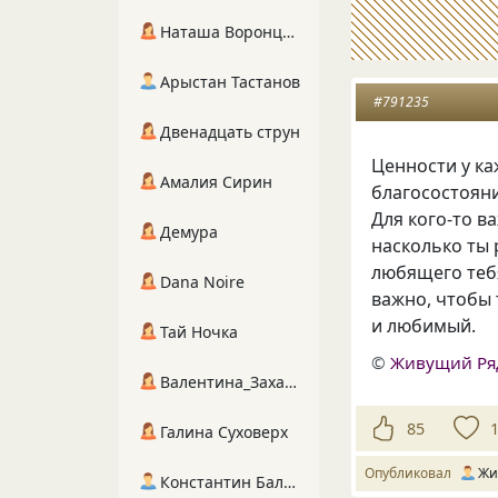
Наташа Воронцова
Арыстан Тастанов
#791235
Двенадцать струн
Ценности у ка
Амалия Сирин
благосостояни
Для кого-то в
Демура
насколько ты 
любящего тебя
Dana Noire
важно, чтобы 
и любимый.
Тай Ночка
©
Живущий Ря
Валентина_Захарова
85
Галина Суховерх
Опубликовал
Жи
Константин Балухта