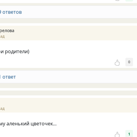
9 ответов
релова
зад
ои родители)
0
1 ответ
зад
ому аленький цветочек...
1