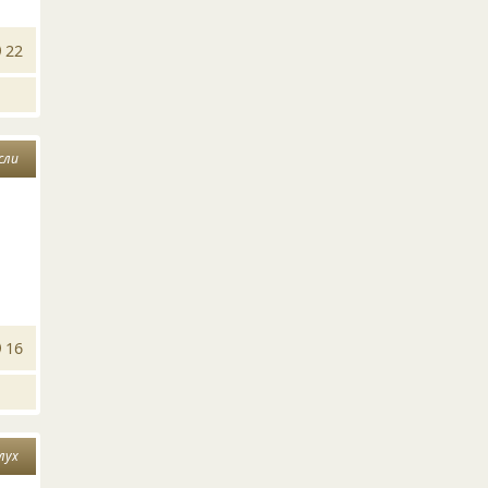
22
сли
16
лух