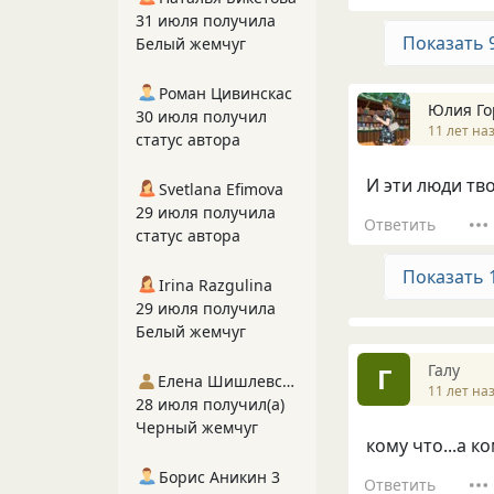
31 июля получила
Показать 
Белый жемчуг
Роман Цивинскас
Юлия Го
30 июля получил
11 лет на
статус автора
И эти люди тв
Svetlana Efimova
29 июля получила
Ответить
статус автора
Показать 
Irina Razgulina
29 июля получила
Белый жемчуг
Галу
Г
Елена Шишлевская
11 лет на
28 июля получил(а)
Черный жемчуг
кому что...а к
Борис Аникин 3
Ответить