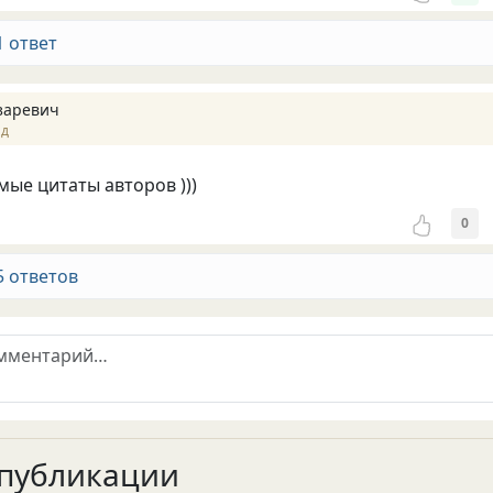
1 ответ
заревич
ад
ые цитаты авторов )))
0
5 ответов
публикации