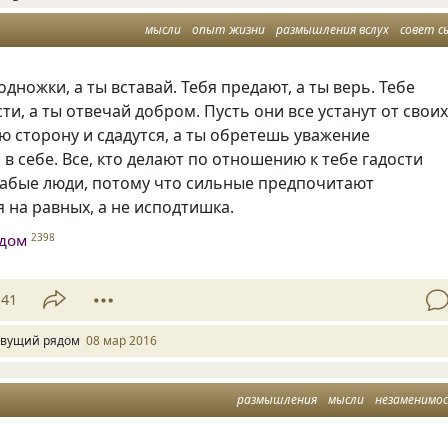
мысли
опыт жизни
размышления вслух
совет с
одножки, а ты вставай. Тебя предают, а ты верь. Тебе
ти, а ты отвечай добром. Пусть они все устанут от свои
ю сторону и сдадутся, а ты обретешь уважение
 в себе. Все, кто делают по отношению к тебе гадости
лабые люди, потому что сильные предпочитают
 на равных, а не исподтишка.
дом
2398
41
вущий рядом
08 мар 2016
размышления
мысли
незаменимо