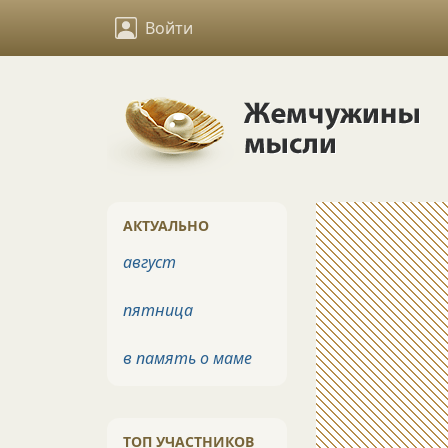
Войти
АКТУАЛЬНО
август
пятница
в память о маме
ТОП УЧАСТНИКОВ