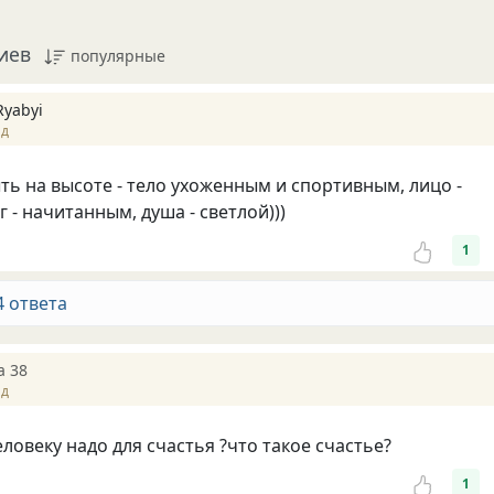
иев
популярные
Ryabyi
ад
ть на высоте - тело ухоженным и спортивным, лицо -
 - начитанным, душа - светлой)))
1
4 ответа
a 38
ад
ловеку надо для счастья ?что такое счастье?
1