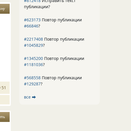
#812418
Исправить текст
публикации?
ыну
#623173
Повтор публикации
#66846
?
х
#2217408
Повтор публикации
#1045829
?
#1345200
Повтор публикации
#1181036
?
#568558
Повтор публикации
#129287
?
51
все ⮕
сть