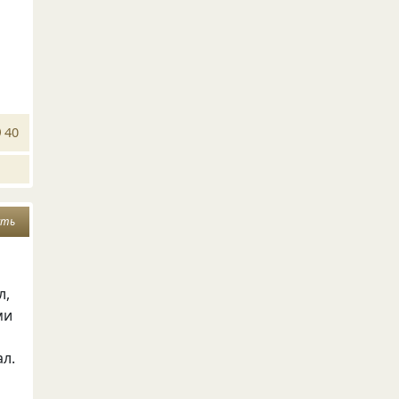
40
сть
л,
ми
ал.