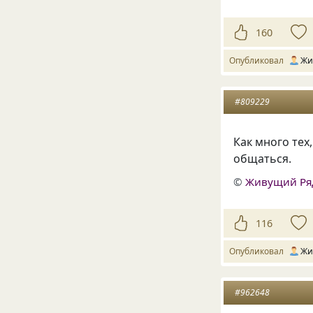
160
Опубликовал
Жи
#809229
Как много тех,
общаться.
©
Живущий Ря
116
Опубликовал
Жи
#962648