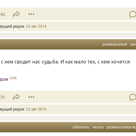
42
вущий рядом
23 авг 2014
размышления
мы
 с кем сводит нас судьба. И как мало тех, с кем хочется
дом
2398
31
вущий рядом
22 авг 2015
одиночки
мысли
размышления вс