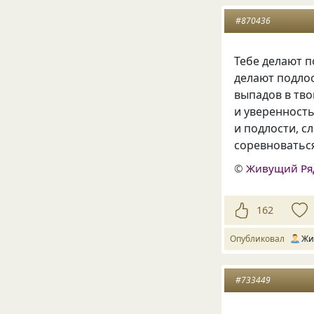
#870436
Тебе делают п
делают подлос
выпадов в тво
и уверенность
и подлости, с
соревноваться
©
Живущий Ря
162
Опубликовал
Жи
#733449