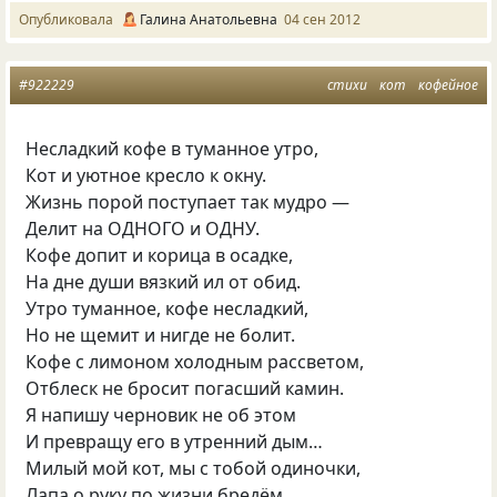
Опубликовала
Галина Анатольевна
04 сен 2012
#922229
стихи
кот
кофейное
Несладкий кофе в туманное утро,
Кот и уютное кресло к окну.
Жизнь порой поступает так мудро —
Делит на ОДНОГО и ОДНУ.
Кофе допит и корица в осадке,
На дне души вязкий ил от обид.
Утро туманное, кофе несладкий,
Но не щемит и нигде не болит.
Кофе с лимоном холодным рассветом,
Отблеск не бросит погасший камин.
Я напишу черновик не об этом
И превращу его в утренний дым…
Милый мой кот, мы с тобой одиночки,
Лапа о руку по жизни бредём,