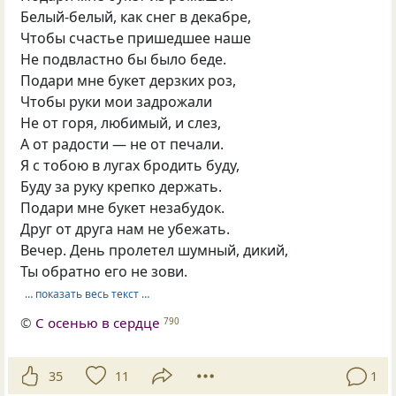
Белый-белый, как снег в декабре,
Чтобы счастье пришедшее наше
Не подвластно бы было беде.
Подари мне букет дерзких роз,
Чтобы руки мои задрожали
Не от горя, любимый, и слез,
А от радости — не от печали.
Я с тобою в лугах бродить буду,
Буду за руку крепко держать.
Подари мне букет незабудок.
Друг от друга нам не убежать.
Вечер. День пролетел шумный, дикий,
Ты обратно его не зови.
… показать весь текст …
©
С осенью в сердце
790
35
11
1