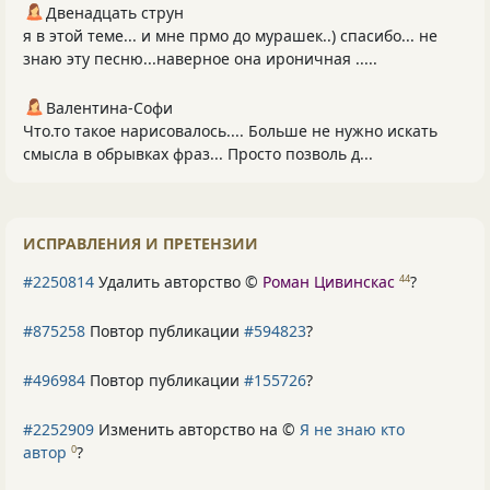
Двенадцать струн
я в этой теме... и мне прмо до мурашек..) спасибо... не
знаю эту песню...наверное она ироничная .....
Валентина-Софи
Что.то такое нарисовалось.... Больше не нужно искать
смысла в обрывках фраз... Просто позволь д...
ИСПРАВЛЕНИЯ И ПРЕТЕНЗИИ
#2250814
Удалить авторство ©
Роман Цивинскас
?
44
#875258
Повтор публикации
#594823
?
#496984
Повтор публикации
#155726
?
#2252909
Изменить авторство на ©
Я не знаю кто
автор
?
0