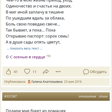
Чей-то в мою жизнь приход, уход,
Одиночество и счастье на двоих.
В миг иной заплачу в тишине
По ушедшим вдаль за облака,
Боль свою поведаю свече…
Так бывает, а пока… Пока
Открываю паспорт: сорок семь!
А в душе сады опять цветут,
… показать весь текст …
©
С осенью в сердце
790
41
11
Обсудить
Опубликовала
Галина Анатольевна
23 мая 2016
#337287
отношения
стихи
Подари мне букет из ромашек