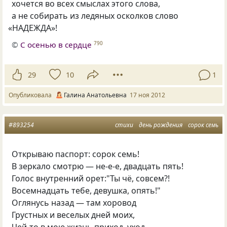
хочется во всех смыслах этого слова,
а не собирать из ледяных осколков слово
«
НАДЕЖДА»!
©
С осенью в сердце
790
29
10
1
Опубликовала
Галина Анатольевна
17 ноя 2012
#893254
стихи
день рождения
сорок семь
Открываю паспорт: сорок семь!
В зеркало смотрю — не-е-е, двадцать пять!
Голос внутренний орет:"Ты чё, совсем?!
Восемнадцать тебе, девушка, опять!"
Оглянусь назад — там хоровод
Грустных и веселых дней моих,