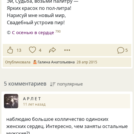
Эй, Судьба, возьми палитру —
Ярких красок по пол-литра!
Нарисуй мне новый мир,
Свадебный устроив пир!
©
С осенью в сердце
790
13
4
5
Опубликовала
Галина Анатольевна
28 апр 2015
5 комментариев
популярные
А Р Л Е Т
11 лет назад
наблюдаю большое колличество одиноких
женских сердец. Интересно, чем заняты остальные
мужские?)