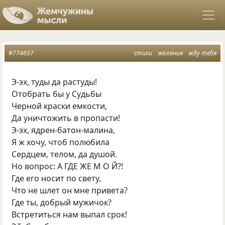
#774657
стихи
желания
жду тебя
Э-эх, туды да растуды!
Отобрать бы у Судьбы
Черной краски емкости,
Да уничтожить в пропасти!
Э-эх, ядрен-батон-малина,
Я ж хочу, чтоб полюбила
Сердцем, телом, да душой.
Но вопрос: А ГДЕ ЖЕ М О Й?!
Где его носит по свету,
Что не шлет он мне привета?
Где ты, добрый мужичок?
Встретиться нам выпал срок!