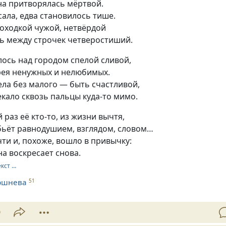
на притворялась мёртвой.
ала, едва становилось тише.
походкой чужой, нетвёрдой
ль между строчек четверостиший.
лось над городом спелой сливой,
рея ненужных и нелюбимых.
ла без малого — быть счастливой,
екало сквозь пальцы куда-то мимо.
 раз её кто-то, из жизни вычтя,
бьёт равнодушием, взглядом, словом…
ти и, похоже, вошло в привычку:
на воскресает снова.
екст …
ршнева
51
9