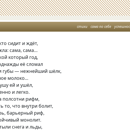
стихи
сама по себе
успешно
 кто сидит и ждёт,
кла: сама, сама…
кой который год,
к однажды её сломал
ьи губы — нежнейший шёлк,
ёное молоко…
ушу ей и ушёл,
енно и легко.
а полсотни рифм,
ь то, что внутри болит,
рь, барьерный риф,
ойчивый монолит.
стыли снега и льды,