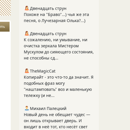
Двенадцать струн
Похоже на "Браво"...) чья же эта
песня, о Лучезарная Олька?...)
сть
Двенадцать струн
К сожалению, ни умывание, ни
очистка зеркала Мистером
Мускулом до сияющего состояния,
не способны сд...
TheMagicCat
Копирайт - это что-то да значит. Я
подобных фраз могу
"наштамповать" воз и маленькую
тележку (и не...
Михаил Палецкий
Новый день не обещает чудес —
он лишь открывает дверь. И
входит в неё тот, кто несёт свет