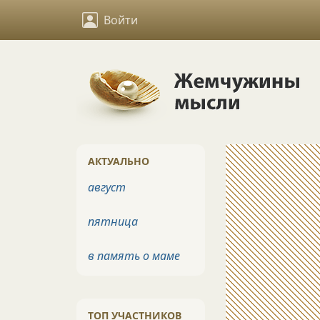
Войти
АКТУАЛЬНО
август
пятница
в память о маме
ТОП УЧАСТНИКОВ