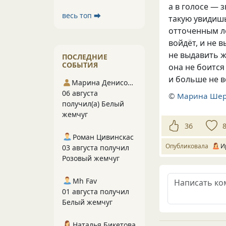
а в голосе — 
весь топ ⮕
такую увидиш
отточенным л
войдёт, и не 
не выдавить 
ПОСЛЕДНИЕ
СОБЫТИЯ
она не боится 
и больше не
Марина Денисова 5
06 августа
©
Марина Ше
получил(а) Белый
жемчуг
36
Роман Цивинскас
Опубликовала
И
03 августа получил
Розовый жемчуг
Mh Fav
01 августа получил
Белый жемчуг
Наталья Бикетова