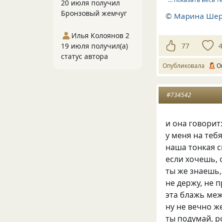
20 июля получил
Бронзовый жемчуг
©
Марина Ше
Илья Колоянов 2
77
19 июля получил(а)
статус автора
Опубликовала
О
#734542
и она говорит
у меня на теб
наша тонкая с
если хочешь, 
ты же знаешь,
не держу, не 
эта блажь меж
ну не вечно ж
ты подумай, р