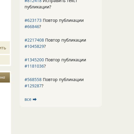
#812418
Исправить текст
публикации?
#623173
Повтор публикации
#66846
?
#2217408
Повтор публикации
#1045829
?
ить
#1345200
Повтор публикации
#1181036
?
она
#568558
Повтор публикации
#129287
?
все ⮕