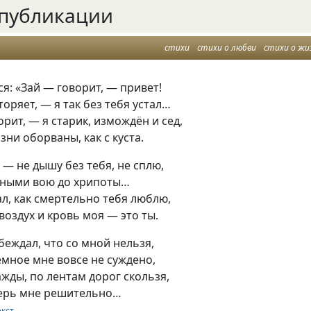
публикации
стихи
стихи о любви
стихи о жи
ся: «Зай — говорит, — привет!
оряет, — я так без тебя устал…
рит, — я старик, измождён и сед,
зни оборваны, как с куста.
, — не дышу без тебя, не сплю,
ными вою до хрипоты…
нал, как смертельно тебя люблю,
 воздух и кровь моя — это ты.
убеждал, что со мной нельзя,
емное мне вовсе не суждено,
жды, по лентам дорог скользя,
еперь мне решительно…
екст …