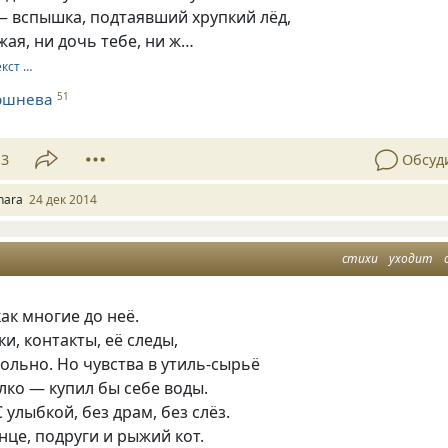
— вспышка, подтаявший хрупкий лёд,
жая, ни дочь тебе, ни ж…
екст …
ршнева
51
13
Обсуд
nara
24 дек 2014
стихи
уходит
как многие до неё.
и, контакты, её следы,
льно. Но чувства в утиль-сырьё
алко — купил бы себе воды.
С улыбкой, без драм, без слёз.
лнце, подруги и рыжий кот.