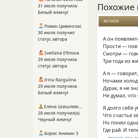
Похожие 
31 июля получила
Белый жемчуг
#674059
Роман Цивинскас
30 июля получил
А он появляет
статус автора
Прости — повт
Svetlana Efimova
Смотри — гово
29 июля получила
Три года из жи
статус автора
А я — говорит
Irina Razgulina
Ночами холод
29 июля получила
Дурак, я не з
Белый жемчуг
Не думал, что
Елена Шишлевская
Я долго себя 
28 июля получил(а)
Что счастье з
Черный жемчуг
Но понял одна
Где рай. И т
Борис Аникин 3
… показать весь т