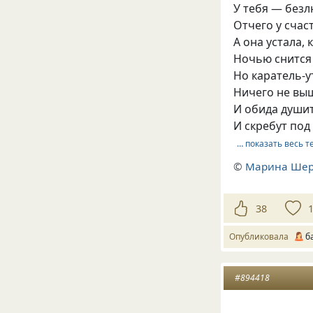
У тебя — безл
Отчего у счас
А она устала, 
Ночью снится
Но каратель-у
Ничего не выш
И обида душит
И скребут под
… показать весь т
©
Марина Ше
38
Опубликовала
б
#894418