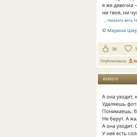
я же девочка 
ни твоя, ни чу
… показать весь т
©
Марина Ше
36
Опубликовала
A
#688676
А она уходит, 
Удаляешь фотк
Понимаешь: бо
Не берут. А ж
А она уходит. 
У неё есть со