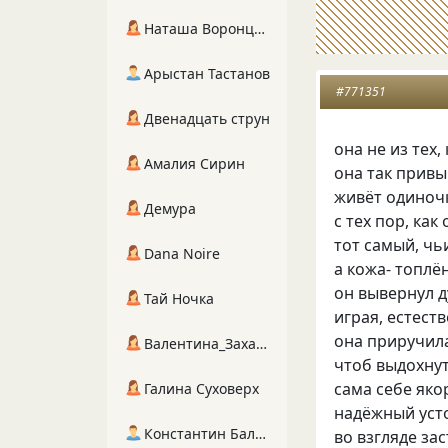
Наташа Воронцова
Арыстан Тастанов
#771351
Двенадцать струн
она не из тех,
Амалия Сирин
она так привы
живёт одиноч
Демура
с тех пор, ка
тот самый, ч
Dana Noire
а кожа- топл
он вывернул д
Тай Ночка
играя, естеств
она приручил
Валентина_Захарова
чтоб выдохнут
сама себе яко
Галина Суховерх
надёжный уст
Константин Балухта
во взгляде за