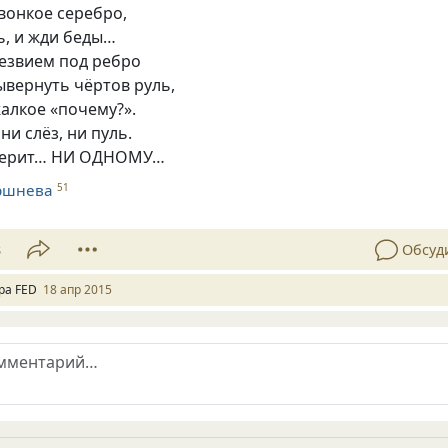
звонкое серебро,
ь, и жди беды…
езвием под ребро
вывернуть чёртов руль,
жалкое
«
почему?».
ни слёз, ни пуль.
 верит… НИ ОДНОМУ…
ршнева
51
8
Обсуд
ра FED
18 апр 2015