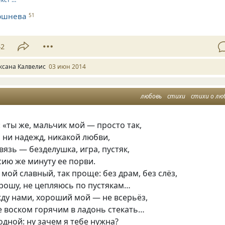
ршнева
51
42
ксана Калвелис
03 июн 2014
любовь
стихи
стихи о лю
: «ты же, мальчик мой — просто так,
я ни надежд, никакой любви,
вязь — безделушка, игра, пустяк,
сию же минуту ее порви.
 мой славный, так проще: без драм, без слёз,
прошу, не цепляюсь по пустякам…
ду нами, хороший мой — не всерьёз,
е воском горячим в ладонь стекать…
одной: ну зачем я тебе нужна?