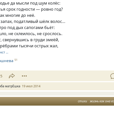
юдье да мысли под шум колёс:
тья срок годности — ровно год?
как многие до неё.
 запах, податливый шёлк волос…
тро под дых сапогами бьёт:
ло, не склеилось, не срослось.
, свернувшись в груди змеёй,
 рёбрами тысячи острых жал,
екст …
ршнева
51
15
аба матрЁшка
19 июл 2014
стихи
жизнь как она е