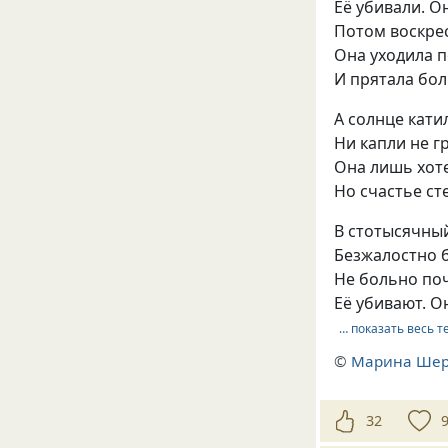
Её убивали. О
Потом воскрес
Она уходила 
И прятала бо
А солнце кати
Ни капли не г
Она лишь хоте
Но счастье ст
В стотысячный
Безжалостно 
Не больно поч
Её убивают. О
… показать весь т
©
Марина Ше
32