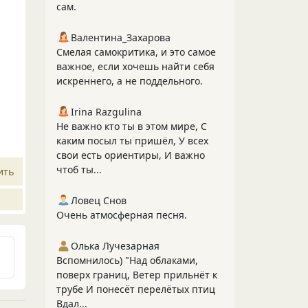
сам.
Валентина_Захарова
Смелая самокритика, и это самое
важное, если хочешь найти себя
искреннего, а не поддельного.
Irina Razgulina
Не важно кто ты в этом мире, С
каким посыл ты пришёл, У всех
свои есть ориентиры, И важно
чтоб ты...
ить
Ловец Снов
Очень атмосферная песня.
Олька Лучезарная
Вспомнилось) "Над облаками,
поверх границ, Ветер прильнёт к
трубе И понесёт перелётых птиц
Вдал...