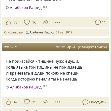
©
Алибеков Рашид
883
73
16
11
Опубликовал
Алибеков Рашид
01 авг 2019
#966018
стихи
душа
философская лирика
Не прикасайся к тишине чужой души,
Коль языка той тишины не понимаешь.
И врачевать в души покоях не спеши,
Когда историю печали ты не знаешь.
©
Алибеков Рашид
883
47
15
Обсудить