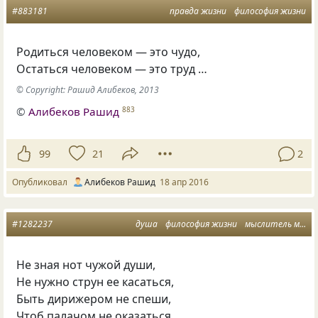
#883181
правда жизни
философия жизни
Родиться человеком — это чудо,
Остаться человеком — это труд …
© Copyright: Рашид Алибеков, 2013
©
Алибеков Рашид
883
99
21
2
Опубликовал
Алибеков Рашид
18 апр 2016
#1282237
душа
философия жизни
мыслитель месяца
Не зная нот чужой души,
Не нужно струн ее касаться,
Быть дирижером не спеши,
Чтоб палачом не оказаться.