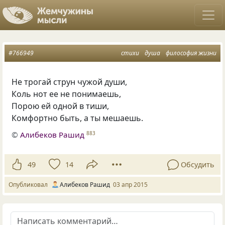
#766949
стихи
душа
философия жизни
Не трогай струн чужой души,
Коль нот ее не понимаешь,
Порою ей одной в тиши,
Комфортно быть, а ты мешаешь.
©
Алибеков Рашид
883
49
14
Обсудить
Опубликовал
Алибеков Рашид
03 апр 2015