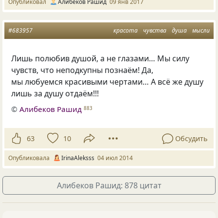
Опубликовал
Алибеков Рашид
09 янв 2017
#683957
красота
чувства
душа
мысли
Лишь полюбив душой, а не глазами… Мы силу
чувств, что неподкупны познаём! Да,
мы любуемся красивыми чертами… А всё же душу
лишь за душу отдаём!!!
©
Алибеков Рашид
883
63
10
Обсудить
Опубликовала
IrinaAleksss
04 июл 2014
Алибеков Рашид: 878 цитат