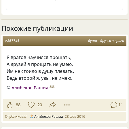
Похожие публикации
#867745
душа
друзья и враги
Я врагов научился прощать,
А друзей я прощать не умею,
Им не стоило в душу плевать,
Ведь второй я, увы, не имею.
©
Алибеков Рашид
883
88
20
11
Опубликовал
Алибеков Рашид
28 фев 2016