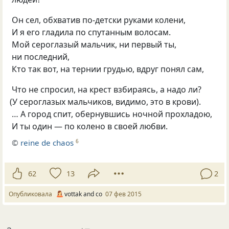
Он сел, обхватив по-детски руками колени,
И я его гладила по спутанным волосам.
Мой сероглазый мальчик, ни первый ты,
ни последний,
Кто так вот, на тернии грудью, вдруг понял сам,
Что не спросил, на крест взбираясь, а надо ли?
(
У сероглазых мальчиков, видимо, это в крови).
… А город спит, обернувшись ночной прохладою,
И ты один — по колено в своей любви.
©
reine de chaos
6
62
13
2
Опубликовала
vottak and co
07 фев 2015