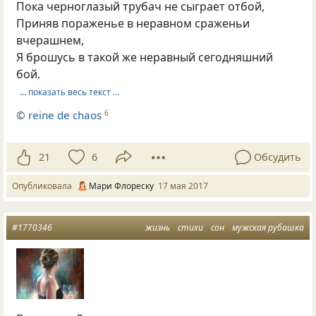
Пока черноглазый трубач не сыграет отбой,
Приняв пораженье в неравном сраженьи
вчерашнем,
Я брошусь в такой же неравный сегодняшний
бой.
… показать весь текст …
©
reine de chaos
6
21
6
Обсудить
Опубликовала
Мари Флореску
17 мая 2017
#1770346
жизнь
стихи
сон
мужская рубашка