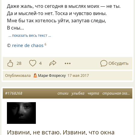
Даже жаль, что сегодня в мыслях моих — не ты.
Да и мыслей-то нет. Тоска и чувство вины.
Мне бы так хотелось уйти, запутав следы,
В сны…
… показать весь текст …
©
reine de chaos
6
28
4
Обсудить
Опубликовала
Мари Флореску
17 мая 2017
#1768268
стихи
улыбка
черта
страшная сказка
Извини, не встаю. Извини, что окна