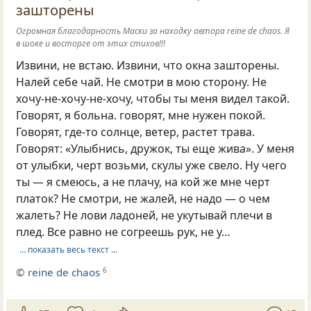
зашторены
Огромная благодарность Маски за находку автора reine de chaos. Я
в шоке и восторге от этих стихов!!!
Извини, не встаю. Извини, что окна зашторены.
Налей себе чай. Не смотри в мою сторону. Не
хочу-не-хочу-не-хочу, чтобы ты меня видел такой.
Говорят, я больна. говорят, мне нужен покой.
Говорят, где-то солнце, ветер, растет трава.
Говорят: «Улыбнись, дружок, ты еще жива». У меня
от улыбки, черт возьми, скулы уже свело. Ну чего
ты — я смеюсь, а не плачу, на кой же мне черт
платок? Не смотри, не жалей, не надо — о чем
жалеть? Не лови ладоней, не укутывай плечи в
плед. Все равно не согреешь рук, не у…
… показать весь текст …
©
reine de chaos
6