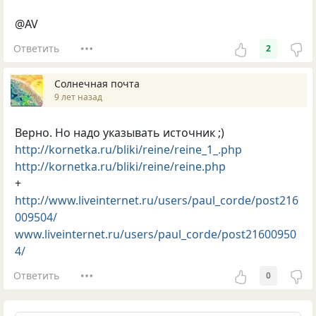
@AV
Ответить
2
Солнечная почта
9 лет назад
Верно. Но надо указывать источник ;)
http://kornetka.ru/bliki/reine/reine_1_.php
http://kornetka.ru/bliki/reine/reine.php
+
http://
www.liveinternet.ru/users/paul_corde/post216
009504/
www.liveinternet.ru/users/paul_corde/post21600950
4/
Ответить
0