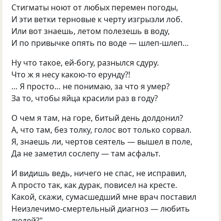
Стигматы ноют от любых перемен погоды,
И эти ветки терновые к черту изгрызли лоб.
Или вот знаешь, летом полезешь в воду,
И по привычке опять по воде — шлеп-шлеп…
Ну что такое, ей-богу, разнылся сдуру.
Что ж я несу какою-то ерунду?!
… Я просто… не понимаю, за что я умер?
За то, чтобы яйца красили раз в году?
О чем я там, на горе, битый день долдонил?
А, что там, без толку, голос вот только сорвал.
Я, знаешь ли, чертов сеятель — вышел в поле,
Да не заметил сослепу — там асфальт.
И видишь ведь, ничего не спас, не исправил,
А просто так, как дурак, повисел на кресте.
Какой, скажи, сумасшедший мне врач поставил
Неизлечимо-смертельный диагноз — любить
людей?"