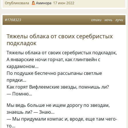
Опубликовала
Аминора
17 июн 2022
#1768323
стихи
ночь
лучи
Тяжелы облака от своих серебристых
подкладок
Тяжелы облака от своих серебристых подкладок,
А январские ночи горчат, как глинтвейн с
кардамоном…
По подушке беспечно рассыпаны светлые
прядки…
Как горят Вифлеемские звезды, помнишь ли?
— Помню…
Мы ведь больше не ищем дорогу по звездам,
знаешь ли? — Знаю…
— Мы придумали компас и, вроде, еще там чего-
то…