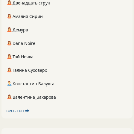
Двенадцать струн
Амалия Сирин
Демура
Dana Noire
Тай Ночка
Галина Суховерх
Константин Балухта
Валентина_Захарова
весь топ ⮕