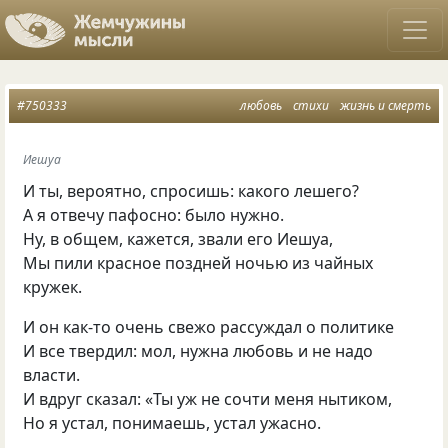
#750333
любовь
стихи
жизнь и смерть
Иешуа
И ты, вероятно, спросишь: какого лешего?
А я отвечу пафосно: было нужно.
Ну, в общем, кажется, звали его Иешуа,
Мы пили красное поздней ночью из чайных
кружек.
И он как-то очень свежо рассуждал о политике
И все твердил: мол, нужна любовь и не надо
власти.
И вдруг сказал: «Ты уж не сочти меня нытиком,
Но я устал, понимаешь, устал ужасно.