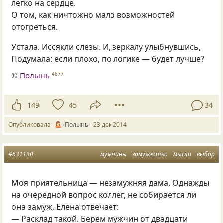
легко на сердце.
О том, как ничтожно мало возможностей
отогреться.
Устала. Иссякли слезы. И, зеркалу улыбнувшись,
Подумала: если плохо, по логике — будет лучше?
©
Полынь
4877
149
45
34
Опубликовала
-Полынь-
23 дек 2014
#631130
мужчины
замужество
мысли
выбор
Моя приятельница — незамужняя дама. Однажды
на очередной вопрос коллег, не собирается ли
она замуж, Елена отвечает:
— Расклад такой. Берем мужчин от двадцати