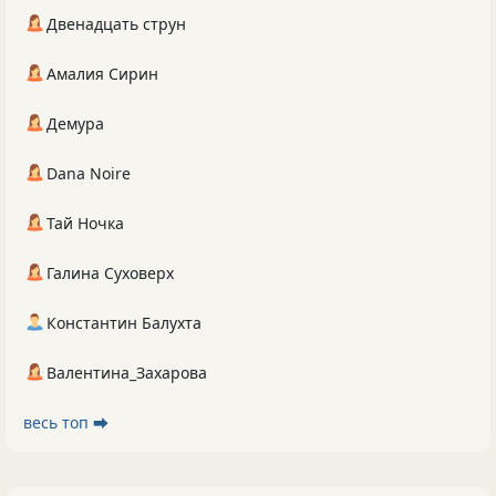
Двенадцать струн
Амалия Сирин
Демура
Dana Noire
Тай Ночка
Галина Суховерх
Константин Балухта
Валентина_Захарова
весь топ ⮕