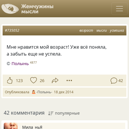
#735052
возраст
мысли
усмешка
Мне нравится мой возраст! Уже всё поняла,
а забыть еще не успела.
©
Полынь
4877
123
26
42
Опубликовала
-Полынь-
18 дек 2014
42 комментария
популярные
Мила_ньЯ