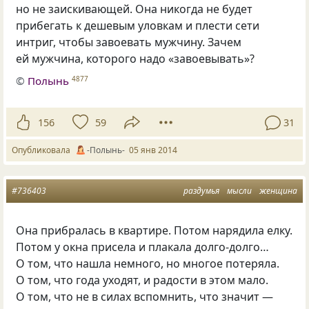
но не заискивающей. Она никогда не будет
прибегать к дешевым уловкам и плести сети
интриг, чтобы завоевать мужчину. Зачем
ей мужчина, которого надо
«
завоевывать»?
©
Полынь
4877
156
59
31
Опубликовала
-Полынь-
05 янв 2014
#736403
раздумья
мысли
женщина
Она прибралась в квартире. Потом нарядила елку.
Потом у окна присела и плакала долго-долго…
О том, что нашла немного, но многое потеряла.
О том, что года уходят, и радости в этом мало.
О том, что не в силах вспомнить, что значит —