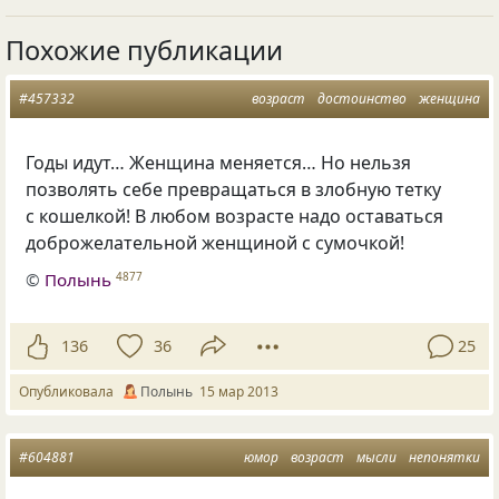
Похожие публикации
#457332
возраст
достоинство
женщина
Годы идут… Женщина меняется… Но нельзя
позволять себе превращаться в злобную тетку
с кошелкой! В любом возрасте надо оставаться
доброжелательной женщиной с сумочкой!
©
Полынь
4877
136
36
25
Опубликовала
Полынь
15 мар 2013
#604881
юмор
возраст
мысли
непонятки