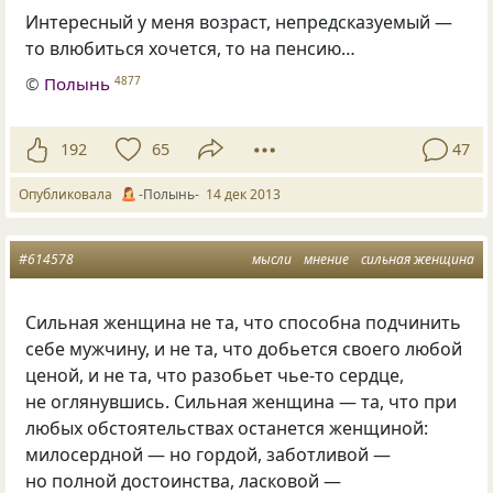
Интересный у меня возраст, непредсказуемый —
то влюбиться хочется, то на пенсию…
©
Полынь
4877
192
65
47
Опубликовала
-Полынь-
14 дек 2013
#614578
мысли
мнение
сильная женщина
Сильная женщина не та, что способна подчинить
себе мужчину, и не та, что добьется своего любой
ценой, и не та, что разобьет чье-то сердце,
не оглянувшись. Сильная женщина — та, что при
любых обстоятельствах останется женщиной:
милосердной — но гордой, заботливой —
но полной достоинства, ласковой —