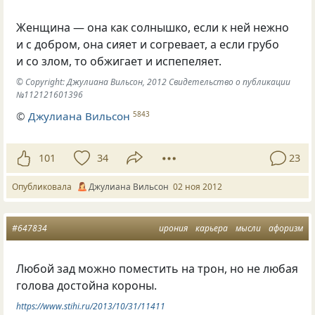
Женщина — она как солнышко, если к ней нежно
и с добром, она сияет и согревает, а если грубо
и со злом, то обжигает и испепеляет.
© Copyright: Джулиана Вильсон, 2012 Свидетельство о публикации
№112121601396
©
Джулиана Вильсон
5843
101
34
23
Опубликовала
Джулиана Вильсон
02 ноя 2012
#647834
ирония
карьера
мысли
афоризм
Любой зад можно поместить на трон
,
но не любая
голова достойна короны.
https://www.stihi.ru/2013/10/31/11411