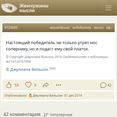
#729685
великодушие
победитель
мысли
афоризм
Настоящий победитель не только утрёт нос
сопернику, но и подаст ему свой платок.
© Copyright: Джулиана Вильсон, 2014 Свидетельство о публикации
№114120107096
©
Джулиана Вильсон
5843
53
3
42
Опубликовала
Джулиана Вильсон
01 дек 2014
42 комментария
популярные