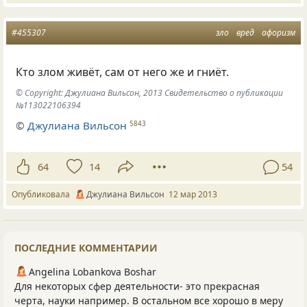
#455307
зло
вред
афоризм
Кто злом живёт, сам от него же и гниёт.
© Copyright: Джулиана Вильсон, 2013 Свидетельство о публикации
№113022106394
©
Джулиана Вильсон
5843
64
14
54
Опубликовала
Джулиана Вильсон
12 мар 2013
ПОСЛЕДНИЕ КОММЕНТАРИИ
Angelina Lobankova Boshar
Для некоторых сфер деятельности- это прекрасная
черта, науки например. В остальном все хорошо в меру