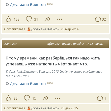
©
Джулиана Вильсон
5843
138
31
32
Опубликовала
Джулиана Вильсон
23 мар 2014
#847050
афоризм
шутка правды
сложная штука жизнь
К тому времени, как разберёшься как надо жить,
успеваешь уже натворить чёрт знает что.
© Copyright: Джулиана Вильсон, 2015 Свидетельство о публикации
№115122107965
©
Джулиана Вильсон
5843
83
15
4
Опубликовала
Джулиана Вильсон
23 дек 2015