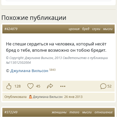
Похожие публикации
#424879
ирония
бред
слухи
мысли
Не спеши сердиться на человека, который несёт
бред о тебе, вполне возможно он тобою бредит.
© Copyright: Джулиана Вильсон, 2013 Свидетельство о публикации
№113012502004
©
Джулиана Вильсон
5843
128
45
52
Опубликовала
Джулиана Вильсон
26 янв 2013
#372249
женщины
тепло
мысли
отношение