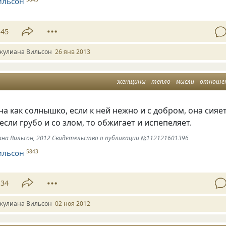
ильсон
45
жулиана Вильсон
26 янв 2013
женщины
тепло
мысли
отноше
 как солнышко, если к ней нежно и с добром, она сияе
 если грубо и со злом, то обжигает и испепеляет.
иана Вильсон, 2012 Свидетельство о публикации №112121601396
ильсон
5843
34
жулиана Вильсон
02 ноя 2012