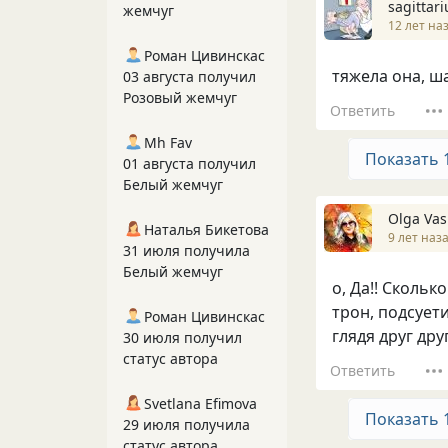
sagittari
жемчуг
12 лет на
Роман Цивинскас
тяжела она, ша
03 августа получил
Розовый жемчуг
Ответить
Mh Fav
Показать 
01 августа получил
Белый жемчуг
Olga Vas
Наталья Бикетова
9 лет наз
31 июля получила
Белый жемчуг
о, Да!! Сколь
трон, подсует
Роман Цивинскас
глядя друг друг
30 июля получил
статус автора
Ответить
Svetlana Efimova
Показать 
29 июля получила
статус автора