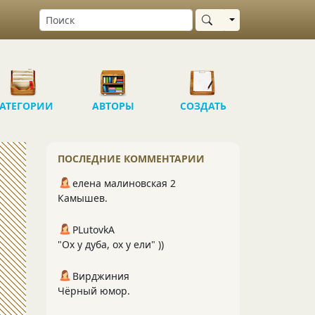
Выбрать область
АТЕГОРИИ
АВТОРЫ
СОЗДАТЬ
ПОСЛЕДНИЕ КОММЕНТАРИИ
елена малиновская 2
Камышев.
PLutоvkА
"Ох у дуба, ох у ели" ))
Вирджиния
Чёрный юмор.