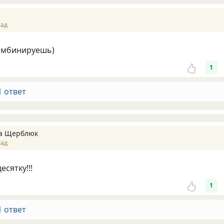
зад
комбинируешь)
1
1 ответ
а Щерблюк
зад
есятку!!!
1
1 ответ