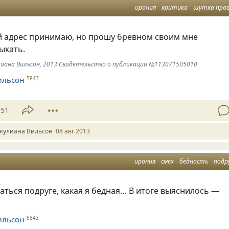
ирония
критика
шутка пра
ой адрес принимаю, но прошу бревном своим мне
тыкать.
лиана Вильсон, 2013 Свидетельство о публикации №113071505010
ильсон
5843
51
жулиана Вильсон
08 авг 2013
ирония
смех
бедность
подр
аться подруге, какая я бедная… В итоге выяснилось —
ильсон
5843