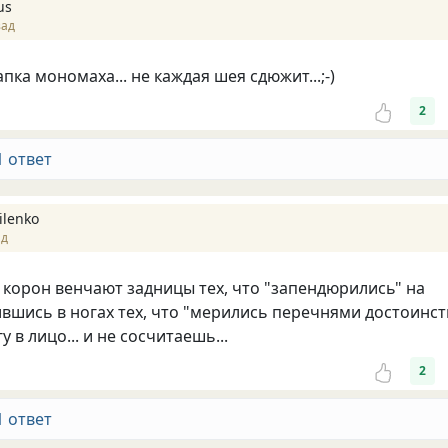
us
зад
пка мономаха... не каждая шея сдюжит...;-)
2
1 ответ
ilenko
ад
ко корон венчают задницы тех, что "запендюрились" на
ившись в ногах тех, что "мерились перечнями достоинст
у в лицо... и не сосчитаешь...
2
1 ответ