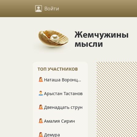
Войти
ТОП УЧАСТНИКОВ
Наташа Воронцова
Арыстан Тастанов
Двенадцать струн
Амалия Сирин
Демура