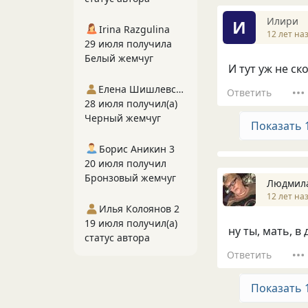
Илири
И
Irina Razgulina
12 лет на
29 июля получила
Белый жемчуг
И тут уж не с
Елена Шишлевская
Ответить
28 июля получил(а)
Черный жемчуг
Показать 
Борис Аникин 3
20 июля получил
Бронзовый жемчуг
Людмил
12 лет на
Илья Колоянов 2
19 июля получил(а)
ну ты, мать, в д
статус автора
Ответить
Показать 