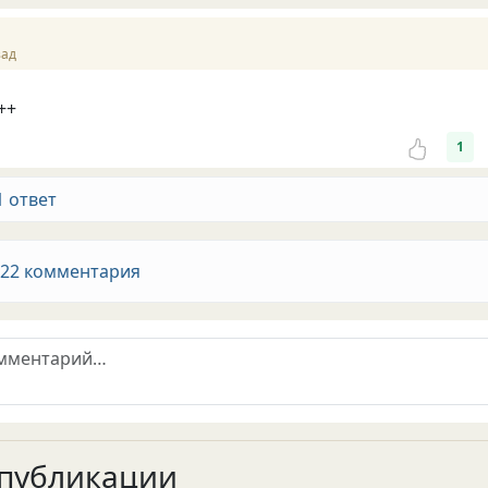
зад
++
1
1 ответ
 22 комментария
публикации