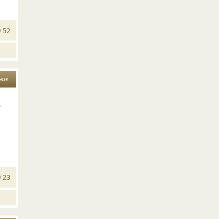
52
ние
т
23