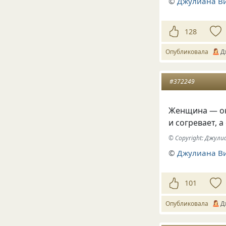
©
Джулиана В
128
Опубликовала
Д
#372249
Женщина — она
и согревает, а
© Copyright: Джул
©
Джулиана В
101
Опубликовала
Д