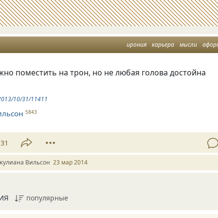
ирония
карьера
мысли
афор
жно поместить на трон
,
но не любая голова достойна
u/2013/10/31/11411
ильсон
5843
31
жулиана Вильсон
23 мар 2014
ия
популярные