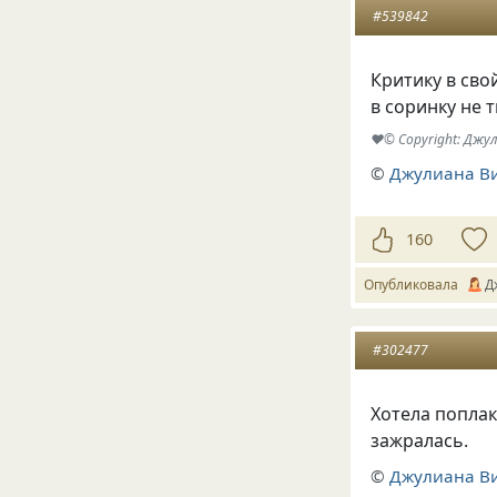
#539842
Критику в св
в соринку не 
♥© Copyright: Джу
©
Джулиана В
160
Опубликовала
Д
#302477
Хотела поплак
зажралась.
©
Джулиана В