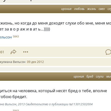
ирония
любовь
жизнь
смех
сл
изнь, но когда до меня доходят слухи обо мне, меня м
 за в о р аж и в ат ь…)))))
ильсон
5843
61
жулиана Вильсон
09 дек 2012
ирония
бред
слухи
мы
иться на человека, который несёт бред о тебе, вполне
тобою бредит.
иана Вильсон, 2013 Свидетельство о публикации №113012502004
5843