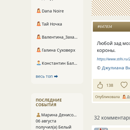
Dana Noire
Тай Ночка
#647834
Валентина_Захарова
Любой зад мо
короны.
Галина Суховерх
https://www.stihi.r
Константин Балухта
©
Джулиана В
весь топ ⮕
138
Опубликовала
Д
ПОСЛЕДНИЕ
СОБЫТИЯ
Марина Денисова 5
32 комментар
06 августа
получил(а) Белый