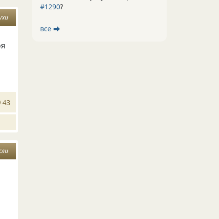
#1290
?
ухи
все ⮕
оя
43
сли