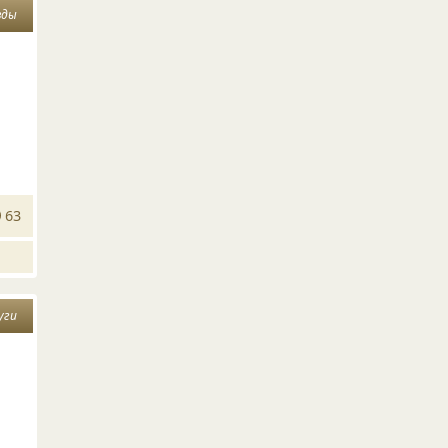
вды
63
уги