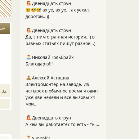
Двенадцать струн
😅😅😅 ах уе, ах уе... ах уехал,
дорогой...))
изм
Двенадцать струн
Да, с ним странная история...) в
разных статьях пишут разное...)
Николай Гольбрайх
Благодарю!!!
Алексей Асташов
Электромонтёр на заводе. Из
четырёх в обычное время я один
32
уже две недели и все вызовы х4
мои...
Двенадцать струн
А кем вы работаете? то есть - ты...
Simonliv