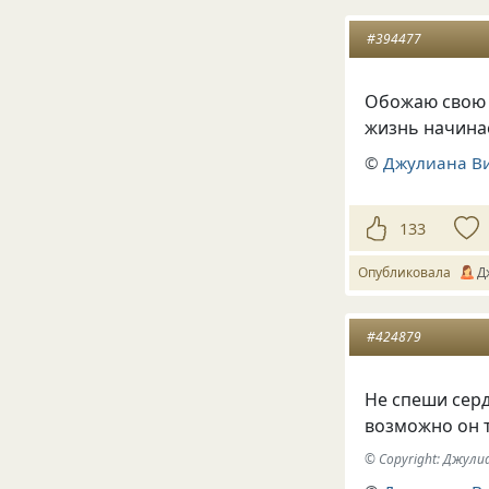
#394477
Обожаю свою ж
жизнь начинает
©
Джулиана В
133
Опубликовала
Д
#424879
Не спеши серд
возможно он 
© Copyright: Джул