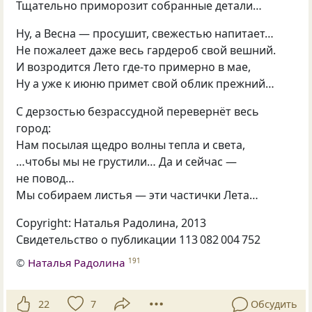
Тщательно приморозит собранные детали…
Ну, а Весна — просушит, свежестью напитает…
Не пожалеет даже весь гардероб свой вешний.
И возродится Лето где-то примерно в мае,
Ну а уже к июню примет свой облик прежний…
С дерзостью безрассудной перевернёт весь
город:
Нам посылая щедро волны тепла и света,
…чтобы мы не грустили… Да и сейчас —
не повод…
Мы собираем листья — эти частички Лета…
Copyright: Наталья Радолина, 2013
Свидетельство о публикации 113 082 004 752
©
Наталья Радолина
191
22
7
Обсудить