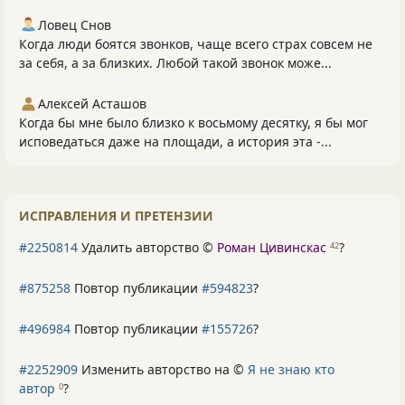
Ловец Снов
Когда люди боятся звонков, чаще всего страх совсем не
за себя, а за близких. Любой такой звонок може...
Алексей Асташов
Когда бы мне было близко к восьмому десятку, я бы мог
исповедаться даже на площади, а история эта -...
ИСПРАВЛЕНИЯ И ПРЕТЕНЗИИ
#2250814
Удалить авторство ©
Роман Цивинскас
?
42
#875258
Повтор публикации
#594823
?
#496984
Повтор публикации
#155726
?
#2252909
Изменить авторство на ©
Я не знаю кто
автор
?
0