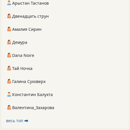
Арыстан Тастанов
Двенадцать струн
Амалия Сирин
Демура
Dana Noire
Тай Ночка
Галина Суховерх
Константин Балухта
Валентина_Захарова
весь топ ⮕