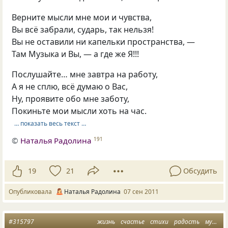
Верните мысли мне мои и чувства,
Вы всё забрали, сударь, так нельзя!
Вы не оставили ни капельки пространства, —
Там Музыка и Вы, — а где же Я!!!
Послушайте… мне завтра на работу,
А я не сплю, всё думаю о Вас,
Ну, проявите обо мне заботу,
Покиньте мои мысли хоть на час.
… показать весь текст …
©
Наталья Радолина
191
19
21
Обсудить
Опубликовала
Наталья Радолина
07 сен 2011
#315797
жизнь
счастье
стихи
радость
мудрость