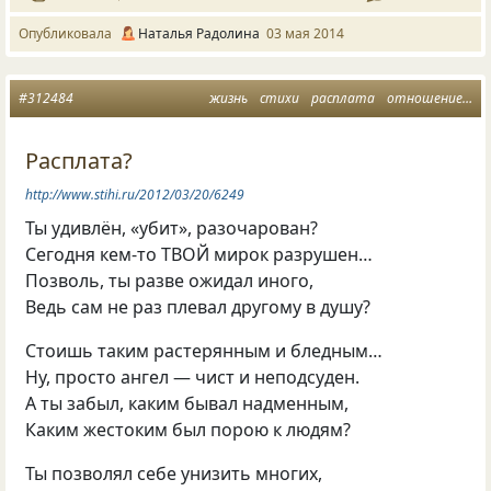
Опубликовала
Наталья Радолина
03 мая 2014
#312484
жизнь
стихи
расплата
отношение к людям
Расплата?
http://www.stihi.ru/2012/03/20/6249
Ты удивлён, «убит», разочарован?
Сегодня кем-то ТВОЙ мирок разрушен…
Позволь, ты разве ожидал иного,
Ведь сам не раз плевал другому в душу?
Стоишь таким растерянным и бледным…
Ну, просто ангел — чист и неподсуден.
А ты забыл, каким бывал надменным,
Каким жестоким был порою к людям?
Ты позволял себе унизить многих,