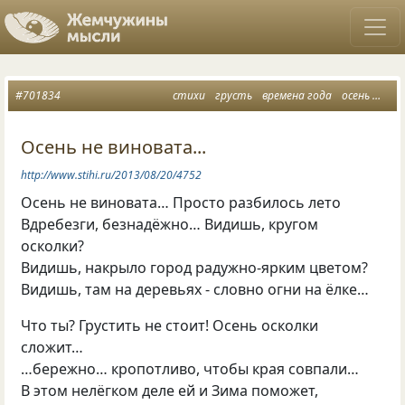
#701834
стихи
грусть
времена года
осень
лет
Осень не виновата...
http://www.stihi.ru/2013/08/20/4752
Осень не виновата… Просто разбилось лето
Вдребезги, безнадёжно… Видишь, кругом
осколки?
Видишь, накрыло город радужно-ярким цветом?
Видишь, там на деревьях - словно огни на ёлке…
Что ты? Грустить не стоит! Осень осколки
сложит…
…бережно… кропотливо, чтобы края совпали…
В этом нелёгком деле ей и Зима поможет,