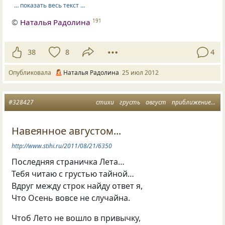
… показать весь текст …
©
Наталья Радолина
191
38
8
4
Опубликовала
Наталья Радолина
25 июл 2012
#328427
стихи
грусть
август
приближение осени
Навеянное августом...
http://www.stihi.ru/2011/08/21/6350
Последняя страничка Лета…
Тебя читаю с грустью тайной…
Вдруг между строк найду ответ я,
Что Осень вовсе не случайна.
Чтоб Лето не вошло в привычку,