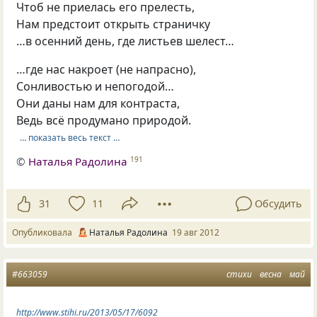
Чтоб не приелась его прелесть,
Нам предстоит открыть страничку
…в осенний день, где листьев шелест…
…где нас накроет (не напрасно),
Сонливостью и непогодой…
Они даны нам для контраста,
Ведь всё продумано природой.
… показать весь текст …
©
Наталья Радолина
191
31
11
Обсудить
Опубликовала
Наталья Радолина
19 авг 2012
#663059
стихи
весна
май
http://www.stihi.ru/2013/05/17/6092