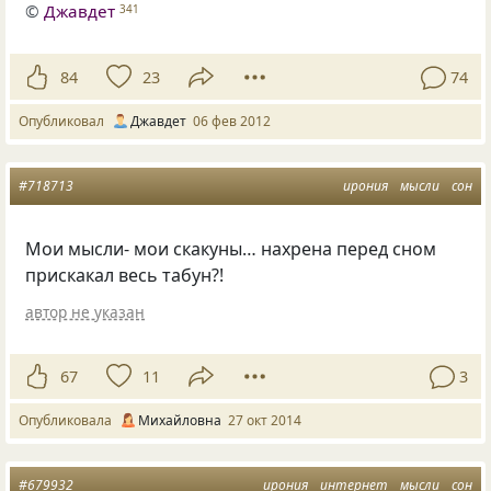
©
Джавдет
341
84
23
74
Опубликовал
Джавдет
06 фев 2012
#718713
ирония
мысли
сон
Мои мысли- мои скакуны… нахрена перед сном
прискакал весь табун?!
автор не указан
67
11
3
Опубликовала
Михайловна
27 окт 2014
#679932
ирония
интернет
мысли
сон