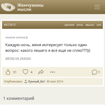
#672612
ирония
ночь
мысли
сон
топот котов )))
Каждую ночь, меня интересует только один
вопрос: какого лешего я всё ещё не сплю???)))
автор не указан
31
4
1
Опубликовал
Лунный_Кот
30 мая 2014
1 комментарий