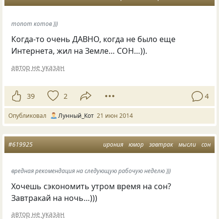
топот котов )))
Когда-то очень ДАВНО, когда не было еще
Интернета, жил на Земле… СОН…)).
автор не указан
39
2
4
Опубликовал
Лунный_Кот
21 июн 2014
#619925
ирония
юмор
завтрак
мысли
сон
вредная рекомендация на следующую рабочую неделю )))
Хочешь сэкономить утром время на сон?
Завтракай на ночь…)))
автор не указан