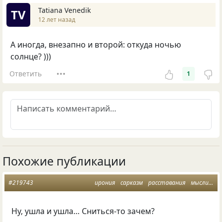
Tatiana Venedik
TV
12 лет назад
А иногда, внезапно и второй: откуда ночью
солнце? )))
Ответить
1
Похожие публикации
#219743
ирония
сарказм
расставания
мысли
со
Ну
,
ушла и ушла… Сниться-то зачем?