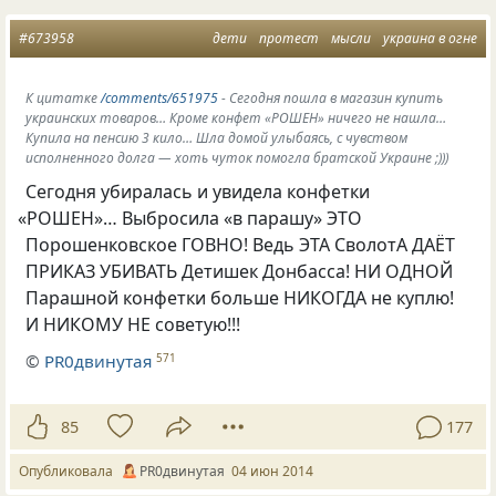
#673958
дети
протест
мысли
украина в огне
К цитатке
/comments/651975
- Сегодня пошла в магазин купить
украинских товаров… Кроме конфет «РОШЕН» ничего не нашла…
Купила на пенсию 3 кило… Шла домой улыбаясь, с чувством
исполненного долга — хоть чуток помогла братской Украине ;)))
Сегодня убиралась и увидела конфетки
«
РОШЕН»… Выбросила
«
в парашу» ЭТО
Порошенковское ГОВНО! Ведь ЭТА СволотА ДАЁТ
ПРИКАЗ УБИВАТЬ Детишек Донбасса! НИ ОДНОЙ
Парашной конфетки больше НИКОГДА не куплю!
И НИКОМУ НЕ советую!!!
©
PR0двинутая
571
85
177
Опубликовала
PR0двинутая
04 июн 2014