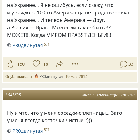
на Украине… Я не ошибусь, если скажу, что
и у каждого 100-го Американца нет родственника
на Украине… И теперь Америка — Друг,
а Россия — Враг… Может ли такое быть?!?
МОЖЕТ!!! Когда МИРОМ ПРАВЯТ ДЕНЬГИ!!!
©
PR0двинутая
571
150
18
33
Опубликовала
PR0двинутая
19 мая 2014
#641695
мысли
сплетницы
соседки
Ну и что, что у меня соседки-сплетницы… Зато
у меня всегда косточки чистые! :)))
©
PR0двинутая
571