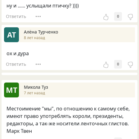
ну и ...... услыщали птичку? ))))
Ответить
0
Алёна Турченко
АТ
8 лет назад
ох и дура
Ответить
0
Микола Туз
МТ
7 лет назад
Местоимение "мы", по отношению к самому себе,
имеют право употреблять короли, президенты,
редакторы, а так-же носители ленточных глистов.
Марк Твен