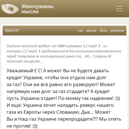
#668787
газ
мысли
долг
украина
Украина получила кредит от МВФ в размере 3,2 млрд. $ - из
которых 2,2 млрд. $ предназначался для погашения задолженности
перед Газпромом за поставленный ранее газ... НО... Газпром НЕ
ПОЛУЧИЛ НИ ЦЕНТА!....
Уважаемый Е С
! А может Вы не будете давать
кредит Украине, чтобы она отдала нам долг
за газ? Они же всё равно его разворуют! Может
напрямую нам долг за газ отдадите? А кредит
пусть Украина отдает! По-моему так надёжнее! :)))
И ещё: Украина хочет наладить реверс нашего
газа из Европы через Словакию. Дык… Может
Вы и Наш газ Украине перепродадите?!? Мы опять
не против! :)))