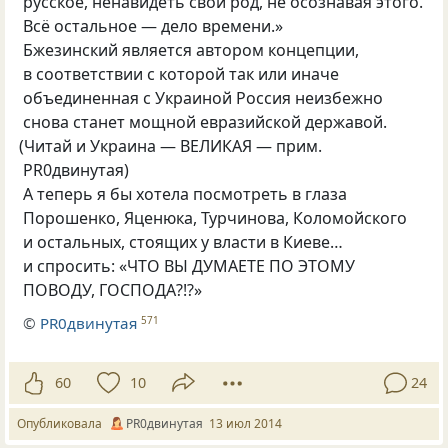
русское, ненавидеть свой род, не осознавая этого.
Всё остальное — дело времени.»
Бжезинский является автором концепции,
в соответствии с которой так или иначе
объединенная с Украиной Россия неизбежно
снова станет мощной евразийской державой.
(
Читай и Украина — ВЕЛИКАЯ — прим.
PR0двинутая)
А теперь я бы хотела посмотреть в глаза
Порошенко, Яценюка, Турчинова, Коломойского
и остальных, стоящих у власти в Киеве…
и спросить: «ЧТО ВЫ ДУМАЕТЕ ПО ЭТОМУ
ПОВОДУ, ГОСПОДА?!?»
©
PR0двинутая
571
60
10
24
Опубликовала
PR0двинутая
13 июл 2014