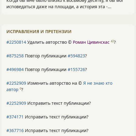
Когда бы мне было близко к восьмому десятку, я бы мог
исповедаться даже на площади, а история эта -...
ИСПРАВЛЕНИЯ И ПРЕТЕНЗИИ
#2250814
Удалить авторство ©
Роман Цивинскас
?
42
#875258
Повтор публикации
#594823
?
#496984
Повтор публикации
#155726
?
#2252909
Изменить авторство на ©
Я не знаю кто
автор
?
0
#2252909
Исправить текст публикации?
#374171
Исправить текст публикации?
#367716
Исправить текст публикации?