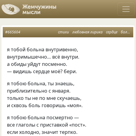
#665604
стихи
любовная лирика
сердце
больна тобой
я тобой больна внутривенно,
внутримышечно… всё внутри.
а обиды уйдут посменно.
— видишь сердце моё? бери.
я тобою больна, ты знаешь,
приблизительно с января.
только ты не по мне скучаешь,
и сквозь боль говоришь
«
моя».
я тобою больна посмертно —
все глаголы с приставкой
«
пост».
если холодно, значит терпко.