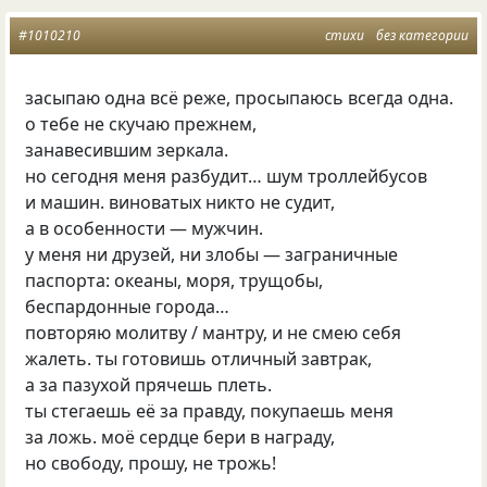
#1010210
стихи
без категории
засыпаю одна всё реже, просыпаюсь всегда одна.
о тебе не скучаю прежнем,
занавесившим зеркала.
но сегодня меня разбудит… шум троллейбусов
и машин. виноватых никто не судит,
а в особенности — мужчин.
у меня ни друзей, ни злобы — заграничные
паспорта: океаны, моря, трущобы,
беспардонные города…
повторяю молитву / мантру, и не смею себя
жалеть. ты готовишь отличный завтрак,
а за пазухой прячешь плеть.
ты стегаешь её за правду, покупаешь меня
за ложь. моё сердце бери в награду,
но свободу, прошу, не трожь!