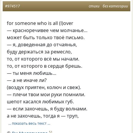
#974517
стихи
без категории
for someone who is all (l)over
— красноречивее чем молчанье…
может быть только твоё письмо.
— я, доведенная до отчаянья,
буду держаться за ремесло,
то, от которого всё мы начали.
то, от которого в сердце брешь.
— ты меня любишь…
— а не иначе ли?
(воздух приятен, колюч и свеж).
— плечи твои мои руки помнили.
шепот касался любимых губ.
— если захочешь, я буду волнами.
а не захочешь, тогда я — труп,
… показать весь текст …
51