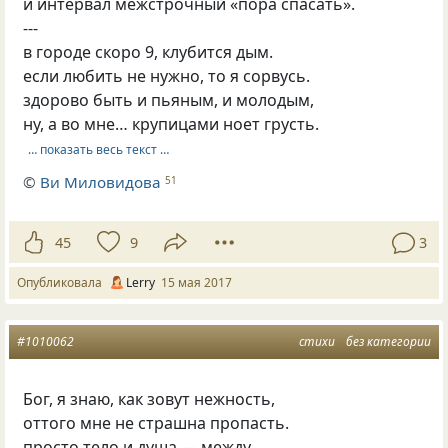
и интервал межстрочный «пора спасать».
---
в городе скоро 9, клубится дым.
если любить не нужно, то я сорвусь.
здорово быть и пьяным, и молодым,
ну, а во мне… крупицами ноет грусть.
… показать весь текст …
©
Ви Миловидова
51
45
9
3
Опубликовала
Lerry
15 мая 2017
#1010062
стихи
без категории
Бог, я знаю, как зовут нежность,
оттого мне не страшна пропасть.
просто тело и душа — между.