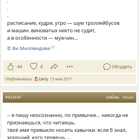
.
.
.
расписание, кудри, утро — шум троллейбусов
и машин. виноватых никто не судит,
а в особенности — мужчин…
©
Ви Миловидова
51
44
8
Обсудить
Опубликовала
Lerry
15 мая 2017
#433939
любовь
стихи
-- я пишу неосознанно, по привычке… никогда не
признаешься, что читаешь.
твоё имя привыкло носить кавычки. если б знал,
хороший, кого теряешь …