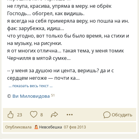
не глупа, красива, упряма в меру. не обрёк
Господь… обогрел, как видишь.
я всегда на себя примеряла веру, но пошла на ин.
фак: зарубежка, идиш…
что угодно, вот только бы было время, на стихи и
на музыку, на рисунки.
я от многих отлична… такая тема, у меня томик
Черчилля в мятой сумке…
-- у меня за душою ни цента, веришь? да и с
сердцем негоже — почти ка…
… показать весь текст …
©
Ви Миловидова
51
23
8
Обсудить
Опубликовала
Невсебешка
07 фев 2013