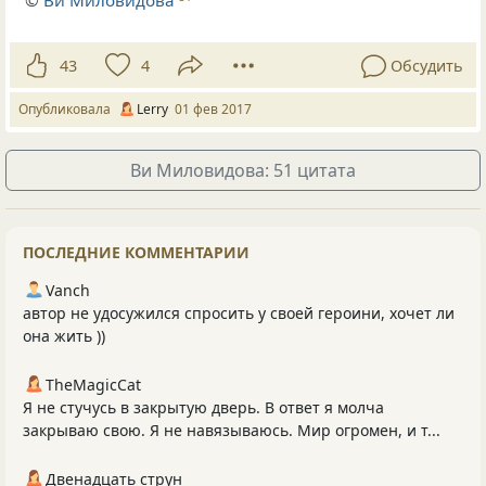
©
Ви Миловидова
43
4
Обсудить
Опубликовала
Lerry
01 фев 2017
Ви Миловидова: 51 цитата
ПОСЛЕДНИЕ КОММЕНТАРИИ
Vanch
автор не удосужился спросить у своей героини, хочет ли
она жить ))
TheMagicCat
Я не стучусь в закрытую дверь. В ответ я молча
закрываю свою. Я не навязываюсь. Мир огромен, и т...
Двенадцать струн